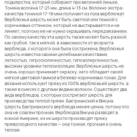
подшерстка, который собирают при весенней линьке.
Тонина волокна 17-21 мм, длина 4-13 см. Волокно экстра-
качества тониной 17-18 мкм получают из пуха верблюжат.
Верблюжья шерсть может быть светлой или темной с
коричневым оттенком, который не выстирывается и не
линяет, поэтому ее не нужно окрашивать перед вязанием.
По своему качеству эта шерсть также может быть разной,
как грубой, так и мягкой, в зависимости от возраста
верблюда, с которого она была сострижена. Верблюжья
шерсть известна своими целебными качествами,
легкостью, гигроскопичностью, гипоаллергенностью,
высоким уровнем теплоизоляции. Верблюжья шерсть не
очень хорошо принимает окраску, зато обладает своей
мягкой цветовой гаммой в бежево-коричневых тонах. Для
вязания используют пряжу из 100% верблюжьей шерсти, а
также в смесях с другими видами волокон. Существует два
вида верблюдов, с которых состригают шерсть для
производства теплой пряжи: Бактрианский и Викуна.
Шерсть Бактрианского верблюда менее ценна, потому что
она не совсем прочная. Верблюдов Викуна разводят в
южной Америке, из их шерсти производят пряжу
превосходного качества — она тонкая, прочная и очень
теплая.