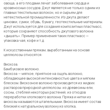
овоща, а его плодами лечат заболевания сердца и
кровеносных сосудов. Джут является не только одним из
главных текстильных волокон, но и сырьем для
нетекстильной промышленности. Из джута делают
циновки, сумки, обувь, бумагу, геотекстильные материалы.
Джут используется для создания композитных пластмасс,
которые сохраняют способность джутового волокна
«дышать». Пример применения таких пластмасс —
упаковка чая, кофе и т.д.
К искусственным пряжам, выработанным на основе
целлюлозы относятся:
Вискоза.
Бамбуковое волокно.
Вискоза — мягкое, приятное на ощупь волокно,
обладающее высокой интенсивностью цвета и мягким
блеском. Вискозное волокно производится из жидких
растворов природной целлюлозы: из древесины ели,
сосны, стеблей некоторых растений, из отходов
переработки хлопкового волокна. Пряжа и нитки из
вискозы называются штапельными. Вискоза имеет состав
близкий к натуральному волокну из хлопка,