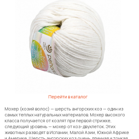
Перейти в каталог
Мохер (козий волос) — шерсть ангорских коз — один из
самых теплых натуральных материалов. Мохер высокого
класса получается от козлят при первой стрижке,
следующий уровень — мохер от коз-двухлеток. Этих
животных разводят в Испании, Малой Азии, Южной Африке
и Америке. Шерсть ангорских коз очень длинная и тонкая,