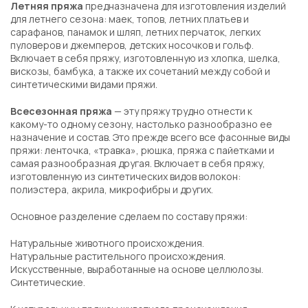
Летняя пряжа
предназначена для изготовления изделий
для летнего сезона: маек, топов, летних платьев и
сарафанов, панамок и шляп, летних перчаток, легких
пуловеров и джемперов, детских носочков и гольф.
Включает в себя пряжу, изготовленную из хлопка, шелка,
вискозы, бамбука, а также их сочетаний между собой и
синтетическими видами пряжи.
Всесезонная пряжа
— эту пряжу трудно отнести к
какому-то одному сезону, настолько разнообразно ее
назначение и состав. Это прежде всего все фасонные виды
пряжи: ленточка, «травка», рюшка, пряжа с пайетками и
самая разнообразная другая. Включает в себя пряжу,
изготовленную из синтетических видов волокон:
полиэстера, акрила, микрофибры и других.
Основное разделение сделаем по составу пряжи:
Натуральные животного происхождения.
Натуральные растительного происхождения.
Искусственные, выработанные на основе целлюлозы.
Синтетические.