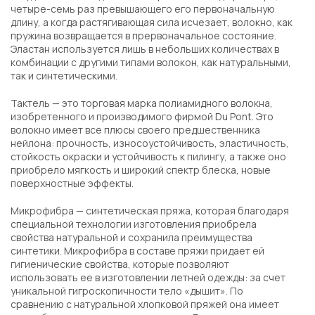
четыре-семь раз превышающего его первоначальную
длину, а когда растягивающая сила исчезает, волокно, как
пружина возвращается в прервоначальное состояние.
Эластан используется лишь в небольших количествах в
комбинации с другими типами волокон, как натуральными,
так и синтетическими.
Тактель — это торговая марка полиамидного волокна,
изобретенного и производимого фирмой Du Pont. Это
волокно имеет все плюсы своего предшественника
нейлона: прочность, износоустойчивость, эластичность,
стойкость окраски и устойчивость к пилингу, а также оно
приобрело мягкость и широкий спектр блеска, новые
поверхностные эффекты.
Микрофибра — синтетическая пряжа, которая благодаря
специальной технологии изготовления приобрела
свойства натуральной и сохранила преимущества
синтетики. Микрофибра в составе пряжи придает ей
гигиенические свойства, которые позволяют
использовать ее в изготовлении летней одежды: за счет
уникальной гигроскопичности тело «дышит». По
сравнению с натуральной хлопковой пряжей она имеет