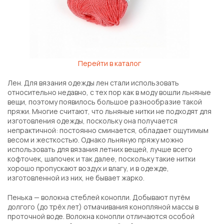
Перейти в каталог
Лен. Для вязания одежды лен стали использовать
относительно недавно, с тех пор как в моду вошли льняные
вещи, поэтому появилось большое разнообразие такой
пряжи. Многие считают, что льняные нитки не подходят для
изготовления одежды, поскольку она получается
непрактичной: постоянно сминается, обладает ощутимым
весом и жесткостью. Однако льняную пряжу можно
использовать для вязания летних вещей, лучше всего
кофточек, шапочек и так далее, поскольку такие нитки
хорошо пропускают воздух и влагу, и в одежде,
изготовленной из них, не бывает жарко.
Пенька — волокна стеблей конопли. Добывают путём
долгого (до трёх лет) отмачивания конопляной массы в
проточной воде. Волокна конопли отличаются особой