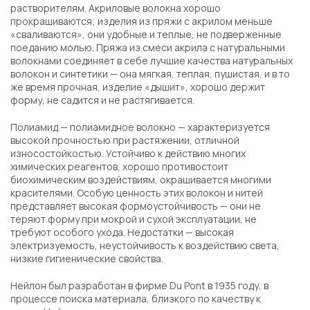
растворителям. Акриловые волокна хорошо
прокрашиваются; изделия из пряжи с акрилом меньше
«сваливаются», они удобные и теплые, не подверженные
поеданию молью. Пряжа из смеси акрила с натуральными
волокнами соединяет в себе лучшие качества натуральных
волокон и синтетики — она мягкая, теплая, пушистая, и в то
же время прочная, изделие «дышит», хорошо держит
форму, не садится и не растягивается.
Полиамид — полиамидное волокно — характеризуется
высокой прочностью при растяжении, отличной
износостойкостью. Устойчиво к действию многих
химических реагентов, хорошо противостоит
биохимическим воздействиям, окрашивается многими
красителями. Особую ценность этих волокон и нитей
представляет высокая формоустойчивость — они не
теряют форму при мокрой и сухой эксплуатации, не
требуют особого ухода. Недостатки — высокая
электризуемость, неустойчивость к воздействию света,
низкие гигиенические свойства.
Нейлон был разработан в фирме Du Pont в 1935 году, в
процессе поиска материала, близкого по качеству к