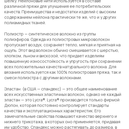
шелку. Нейлоновые нити используется в составе
различной пряжи для улучшения ее потребительских
качеств. Преимущества и недостатки изделий с высоким
содержанием нейлона практически те же, что и у других
полиамидных тканей.
Полиэстр — синтетическое волокно из группы
полиэфиров. Одежда из полиэстровых микроволокон
пропускает воздух, сохраняет тепло, мягкая и приятная на
ощупь. Этот вид волокон обычно смешивается с шерстью,
хлопком, льном и вискозой, что придает изделиям
повышенную износостойкость и упругость при сохранении
всех положительных качеств натурального волокна. Для
вязания используется как 100% полиэстровая пряжа, так и
смеси полиэстра с другими волокнами.
Эластан: (в США — спандекс) — это общее наименование
всех искусственных эластичных волокон, однако не каждый
эластан — это Lycra®. Lycra® производится только фирмой
Дюпон, которая постоянно контролирует стандарты
качества и эксплуатационных характеристик. Его
замечательные свойства повышают качество верхнего и
нижнего трикотажа, в которых оно применяется, придавая
им удобство. Спандекс можно растягивать до размера, в