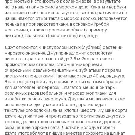
прочностью и стойкостью к солёной воде, в результате
чего нашли применение в морском деле. Канаты и верёвки
из пеньки до сих пор используются, так как практически не
изнашиваются от контакта с морской солью. Используется
пенька и в производстве ткани, в основном грубой
мешковины, а также тросов и верёвок (к примеру,
ликтрос), сальников (наполнитель) и одежды.
Джут относится к числу волокнистых (лубяных) растений
мирового значения. Джут принадлежит к семейству
липовых, вырастает высотой до 3,5 м. Это растение с
прямостоячим стеблем, стержневым корнем и
очередными, овально-ланцетными, зубчатыми по краям
листьями с придатками. Насчитывается до 40 видов джута.
В настоящее время джут применяется главным образом
для изготовления веревок, шпагатов, мешочной тары,
различных видов мебельной и упаковочной ткани, для
выработки основы линолеума. Джутовая мешковина также
используется для упаковки более дорогих видов
текстильного волокна: льна, хлопка, шерсти. Лучшие сорта
джута идут на ткани и производство тафтинговых джутовых
ковров, делают также дешевые тканые ковры и дорожки,
окрашенные в яркие цвета. Листья и молодые побеги
джута употребляют в пищу в качестве похожего на шпинат