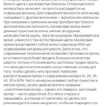
белого цвета с шелковистым блеском. Стопроцентного
мохера быть не может: он просто распадается на
отдельные волокна. Для повышения прочности нити мохер
смешивают с другими волокнами — акрилом или нейлоном.
При смешении с нейлоном мохер приобретает блеск и
дополнительную прочность. Мохеровая пряжа имеет
длинные пушистые волокна, мягкая, воздушная,
шелковистая на ощупь, упругая на разрыв. Окрашивается в
яркие, и вместе с тем естественные цвета. Мохеровая
пряжа представляет собой нитки с максимум 83%-ым
содержанием натуральной шерсти. Дело в том, что
современные технологии не позволяют произвести пряжу,
в состав которой будет входить большее количество
шерсти, потому что козий волос настолько трудно прясть,
что приходится использовать искусственную основу для
того, чтобы сделать нить прочной. Наиболее
распространена пряжа с содержанием мохера 10, 20, 35,
40, 50 и 80%. Часто мохером называют любую пушистую и
мягкую пряжу, можно даже встретить название
«синтетический мохер», однако это неверно, настоящий
мохер — чисто шерстяной. Его легко стирать и
окрашивать, в отличие от синтетики, но делать это
рекомендуется очень аккуратно, чтобы не повредить пух,