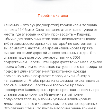
Перейти в каталог
Кашемир — это пух (подшерсток) горной козы, толщина
волокна 14-16 мкм. Свое название эти нитки получили от
места, где впервые их стали производить — Кашмир.
Обычно для получения этой пряжи используется волос
тибетских высокогорных коз, который не состригают, а
вычесывают. В настоящее время кашемировая пряжа
считается самой дорогой из всех остальных видов. Для
вязания чаще всего встречаются нитки с 30%
содержанием шерсти. Эта цифра достаточно мала, однако
пряжа с большим количеством натурального кашемира не
подходит для изготовления трикотажной одежды,
поскольку она не сохраняет форму и очень быстро
изнашивается. Чтобы пряжа из кашемира не скатывалась,
его смешивают с шерстяным волокном в разных
пропорциях. Кашемировая пряжа приятная на ощупь, при
вязании ровно ложится. Изделие из этой пряжи
получается теплым, мягким и уютным. Кашeмировые
джемпера, пальто и костюмы намного легче шерстяных.
Это связано с тем, что пуховые волокна очень тонкие и