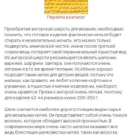
Перейти в каталог
Приобретая ангорскую шерсть для вязания, необходимо
помнить, что готовое изделие фактически нельзя будет
стирать и нежелательно мочить, его можно только
подвергать химической чистке, иначе после третьей
стирки вещь потеряет свой первоначальный пушистый вид.
Из ангорской шерсти рекомендуется вязать шапочки,
варежки, шарфики, свитера, они получаются очень
легкими и в то же время теплыми. Особенно хорошо
подходят такие нитки для детских вещей, потому что
малыши, как правило, не любят колючие кофточки и
рукавички, а пушистые и мягкие изделия им, наоборот,
очень нравятся. Пряжа с ангорой очень легкая, поэтому
для изделия 42-44 размера нужно 200-250 г.
Шелк считается наиболее дорогостоящим видом сырья
для вязальных нитей. Он представляет собой очень тонкое
волокно, которое обладает высокой прочностью. В
современном мире очень часто шелком называют все
виды блестящих шелковистых нитей, таких как вискоза,