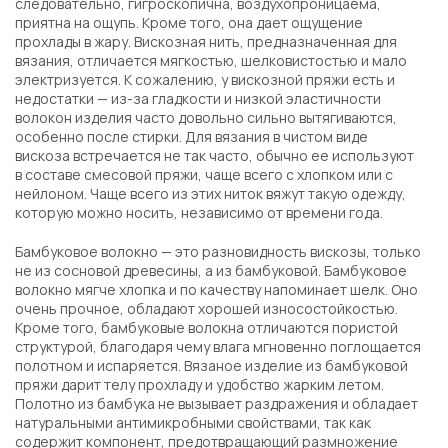
следовательно, гигроскопична, воздухопроницаема,
приятна на ощупь. Кроме того, она дает ощущение
прохлады в жару. Вискозная нить, предназначенная для
вязания, отличается мягкостью, шелковистостью и мало
электризуется. К сожалению, у вискозной пряжи есть и
недостатки — из-за гладкости и низкой эластичности
волокон изделия часто довольно сильно вытягиваются,
особенно после стирки. Для вязания в чистом виде
вискоза встречается не так часто, обычно ее используют
в составе смесовой пряжи, чаще всего с хлопком или с
нейлоном. Чаще всего из этих ниток вяжут такую одежду,
которую можно носить, независимо от времени года.
Бамбуковое волокно — это разновидность вискозы, только
не из сосновой древесины, а из бамбуковой. Бамбуковое
волокно мягче хлопка и по качеству напоминает шелк. Оно
очень прочное, обладают хорошей износостойкостью.
Кроме того, бамбуковые волокна отличаются пористой
структурой, благодаря чему влага мгновенно поглощается
полотном и испаряется. Вязаное изделие из бамбуковой
пряжи дарит телу прохладу и удобство жарким летом.
Полотно из бамбука не вызывает раздражения и обладает
натуральными антимикробными свойствами, так как
содержит компонент, предотвращающий размножение