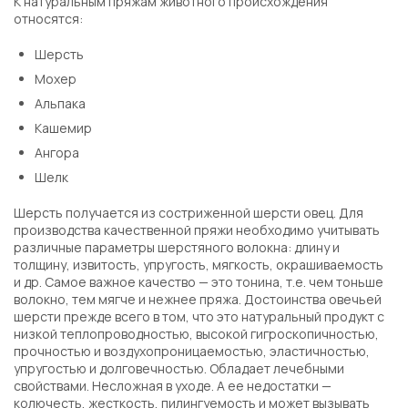
К натуральным пряжам животного происхождения
относятся:
Шерсть
Мохер
Альпака
Кашемир
Ангора
Шелк
Шерсть получается из состриженной шерсти овец. Для
производства качественной пряжи необходимо учитывать
различные параметры шерстяного волокна: длину и
толщину, извитость, упругость, мягкость, окрашиваемость
и др. Самое важное качество — это тонина, т.е. чем тоньше
волокно, тем мягче и нежнее пряжа. Достоинства овечьей
шерсти прежде всего в том, что это натуральный продукт с
низкой теплопроводностью, высокой гигроскопичностью,
прочностью и воздухопроницаемостью, эластичностью,
упругостью и долговечностью. Обладает лечебными
свойствами. Несложная в уходе. А ее недостатки —
колючесть, жесткость, пилингуемость и может вызывать