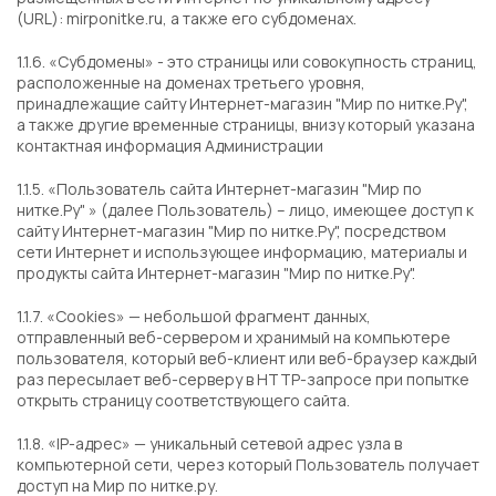
(URL): mirponitke.ru, а также его субдоменах.
1.1.6. «Субдомены» - это страницы или совокупность страниц,
расположенные на доменах третьего уровня,
принадлежащие сайту Интернет-магазин "Мир по нитке.Ру",
а также другие временные страницы, внизу который указана
контактная информация Администрации
1.1.5. «Пользователь сайта Интернет-магазин "Мир по
нитке.Ру" » (далее Пользователь) – лицо, имеющее доступ к
сайту Интернет-магазин "Мир по нитке.Ру", посредством
сети Интернет и использующее информацию, материалы и
продукты сайта Интернет-магазин "Мир по нитке.Ру".
1.1.7. «Cookies» — небольшой фрагмент данных,
отправленный веб-сервером и хранимый на компьютере
пользователя, который веб-клиент или веб-браузер каждый
раз пересылает веб-серверу в HTTP-запросе при попытке
открыть страницу соответствующего сайта.
1.1.8. «IP-адрес» — уникальный сетевой адрес узла в
компьютерной сети, через который Пользователь получает
доступ на Мир по нитке.ру.