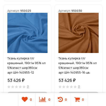
Артикул:
950025
Артикул:
950030
Ткань кулирка гл/
Ткань кулирка гл/
крашеный, 190г/м 95% хл
крашеный, 190г/м 95% хл
5%эласт шир.180см
5%эласт шир.180см
арт.ШН-140955-12
арт.ШН-140955-16 цв.
цв.голубой рул. 54-80м
горчица рул. 54-80м
53 426
53 426
₽
₽
(1кг-2,7м)
(1кг-2,7м)
0
0
0
0
0
0
Нет в наличии
Нет в наличии