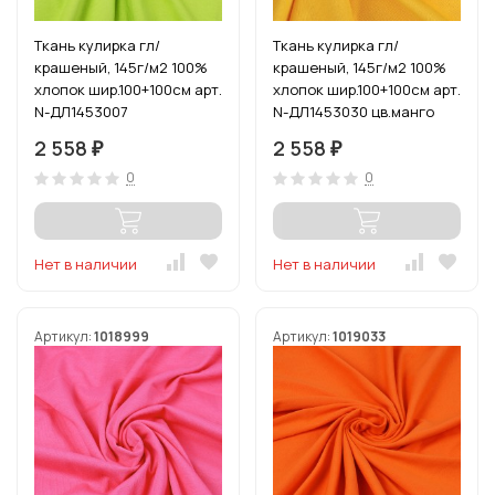
Ткань кулирка гл/
Ткань кулирка гл/
крашеный, 145г/м2 100%
крашеный, 145г/м2 100%
хлопок шир.100+100см арт.
хлопок шир.100+100см арт.
N-ДЛ1453007
N-ДЛ1453030 цв.манго
цв.салатовый уп.6м
уп.6м
2 558
2 558
₽
₽
0
0
Нет в наличии
Нет в наличии
Артикул:
1018999
Артикул:
1019033