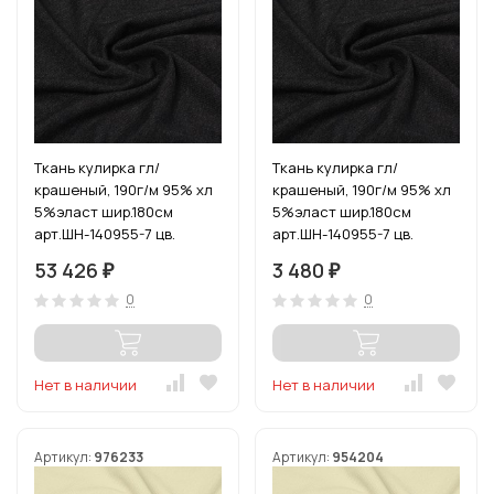
Ткань кулирка гл/
Ткань кулирка гл/
крашеный, 190г/м 95% хл
крашеный, 190г/м 95% хл
5%эласт шир.180см
5%эласт шир.180см
арт.ШН-140955-7 цв.
арт.ШН-140955-7 цв.
антрацит рул. 54-80м
антрацит уп.6м (1кг-2,7м)
53 426
3 480
₽
₽
(1кг-2,7м)
0
0
Нет в наличии
Нет в наличии
Артикул:
976233
Артикул:
954204