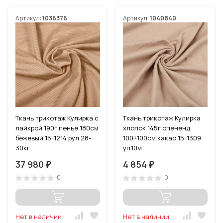
Артикул:
1036376
Артикул:
1040840
Ткань трикотаж Кулирка с
Ткань трикотаж Кулирка
лайкрой 190г пенье 180см
хлопок 145г опененд
бежевый 15-1214 рул.28-
100+100см какао 15-1309
30кг
уп.10м
37 980
4 854
₽
₽
0
0
Нет в наличии
Нет в наличии