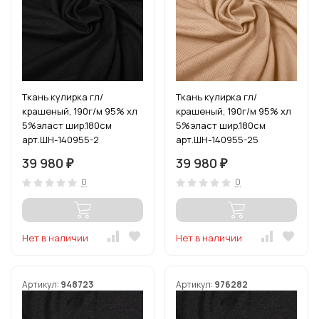
Ткань кулирка гл/
Ткань кулирка гл/
крашеный, 190г/м 95% хл
крашеный, 190г/м 95% хл
5%эласт шир.180см
5%эласт шир.180см
арт.ШН-140955-2
арт.ШН-140955-25
цв.черный рул.20-30 кг
цв.бежевый (70642)
39 980
39 980
₽
₽
(1кг-2,7м)
рул.20-30 кг (1кг-2,7м)
0
0
Нет в наличии
Нет в наличии
Артикул:
948723
Артикул:
976282