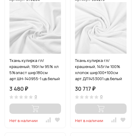
Ткань кулирка гл/
Ткань кулирка гл/
крашеный, 190г/м 95% хл
крашеный, 145г/м 100%
5%эласт шир.180см
хлопок шир.100+100см
арт.ШН-140955-1 цв.белый
арт.ДЛ1453001 цв.белый
уп.6м (1кг-2,7м)
пач.70-90м (1кг-3,5м)
3 480
30 717
₽
₽
0
0
Нет в наличии
Нет в наличии