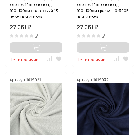
хлопок 145г опененд
хлопок 145г опененд
100+100см салатовый 13-
100+100см графит 19-3905
0535 пач.20-35кг
пач.20-35кг
27 061
27 061
₽
₽
0
0
Нет в наличии
Нет в наличии
Артикул:
1019021
Артикул:
1019032