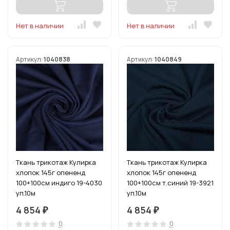
Нет в наличии
Нет в наличии
Артикул:
1040838
Артикул:
1040849
Ткань трикотаж Кулирка
Ткань трикотаж Кулирка
хлопок 145г опененд
хлопок 145г опененд
100+100см индиго 19-4030
100+100см т.синий 19-3921
уп.10м
уп.10м
4 854
4 854
₽
₽
0
0