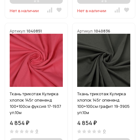
Нет в наличии
Нет в наличии
Артикул:
1040851
Артикул:
1040836
Ткань трикотаж Кулирка
Ткань трикотаж Кулирка
хлопок 145г опененд
хлопок 145г опененд
100+100см фуксия 17-1937
100+100см графит 19-3905
уп.10м
уп.10м
4 854
4 854
₽
₽
0
0