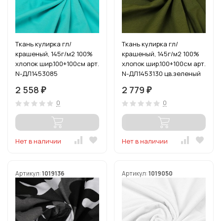
Ткань кулирка гл/
Ткань кулирка гл/
крашеный, 145г/м2 100%
крашеный, 145г/м2 100%
хлопок шир.100+100см арт.
хлопок шир.100+100см арт.
N-ДЛ1453085
N-ДЛ1453130 цв.зеленый
цв.св.бирюзовый уп.6м
уп.6м
2 558
2 779
₽
₽
0
0
Нет в наличии
Нет в наличии
Артикул:
1019136
Артикул:
1019050