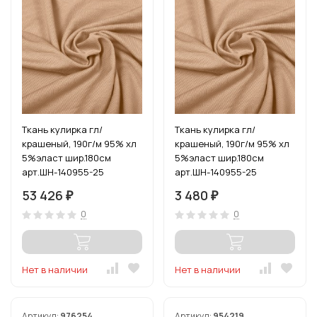
Ткань кулирка гл/
Ткань кулирка гл/
крашеный, 190г/м 95% хл
крашеный, 190г/м 95% хл
5%эласт шир.180см
5%эласт шир.180см
арт.ШН-140955-25
арт.ШН-140955-25
цв.бежевый (70642) рул.
цв.бежевый (70642) уп.6м
53 426
3 480
₽
₽
54-80м (1кг-2,7м)
(1кг-2,7м)
0
0
Нет в наличии
Нет в наличии
Артикул:
976254
Артикул:
954219