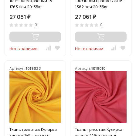
100+100см красный 18-
100+100см оранжевый 16-
1763 пач.20-35кг
1362 пач.20-35кг
27 061
27 061
₽
₽
0
0
Нет в наличии
Нет в наличии
Артикул:
1019023
Артикул:
1019010
Ткань трикотаж Кулирка
Ткань трикотаж Кулирка
хлопок 145г опененд
хлопок 145г опененд