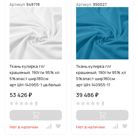
Артикул:
948718
Артикул:
950027
Ткань кулирка гл/
Ткань кулирка гл/
крашеный, 190г/м 95% хл
крашеный, 190г/м 95% хл
5%эласт шир.180см
5%эласт шир.180см
арт.ШН-140955-1 цв.белый
арт.ШН-140955-11
рул. 54-80м (1кг-2,7м)
цв.бирюза рул. 54-80м
53 426
39 486
₽
₽
(1кг-2,7м)
0
0
Нет в наличии
Нет в наличии