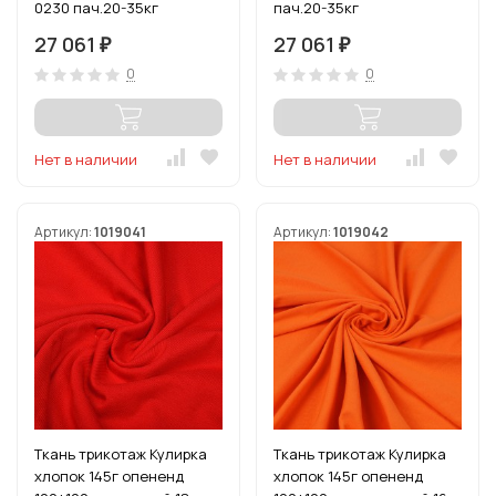
0230 пач.20-35кг
пач.20-35кг
27 061
27 061
₽
₽
0
0
Нет в наличии
Нет в наличии
Артикул:
1019041
Артикул:
1019042
Ткань трикотаж Кулирка
Ткань трикотаж Кулирка
хлопок 145г опененд
хлопок 145г опененд