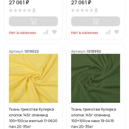
27 061
27 061
₽
₽
0
0
Нет в наличии
Нет в наличии
Артикул:
1019022
Артикул:
1018992
Ткань трикотаж Кулирка
Ткань трикотаж Кулирка
хлопок 145г опененд
хлопок 145г опененд
100+100см желтый 11-0620
100+100см хаки 19-0415
пач.20-35кг
пач.20-35кг