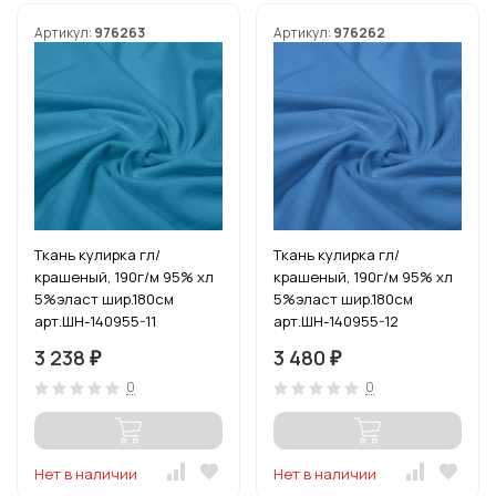
Артикул:
976263
Артикул:
976262
Ткань кулирка гл/
Ткань кулирка гл/
крашеный, 190г/м 95% хл
крашеный, 190г/м 95% хл
5%эласт шир.180см
5%эласт шир.180см
арт.ШН-140955-11
арт.ШН-140955-12
цв.бирюза уп.6м (1кг-2,7м)
цв.голубой уп.6м
3 238
3 480
₽
₽
(1кг-2,7м)
0
0
Нет в наличии
Нет в наличии