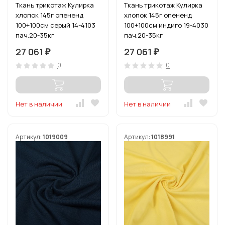
Ткань трикотаж Кулирка
Ткань трикотаж Кулирка
хлопок 145г опененд
хлопок 145г опененд
100+100см серый 14-4103
100+100см индиго 19-4030
пач.20-35кг
пач.20-35кг
27 061
27 061
₽
₽
0
0
Нет в наличии
Нет в наличии
Артикул:
1019009
Артикул:
1018991