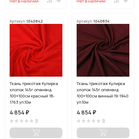
Нет в наличии
Нет в наличии
Артикул:
1040842
Артикул:
1040834
Ткань трикотаж Кулирка
Ткань трикотаж Кулирка
хлопок 145г опененд
хлопок 145г опененд
100+100см красный 18-
100+100см винный 19-1940
1763 уп.10м
уп.10м
4 854
4 854
₽
₽
0
0