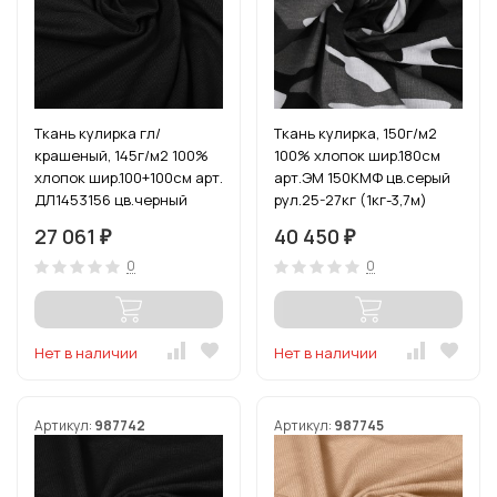
Ткань кулирка гл/
Ткань кулирка, 150г/м2
крашеный, 145г/м2 100%
100% хлопок шир.180см
хлопок шир.100+100см арт.
арт.ЭМ 150КМФ цв.серый
ДЛ1453156 цв.черный
рул.25-27кг (1кг-3,7м)
пач.20-35кг
27 061
40 450
₽
₽
0
0
Нет в наличии
Нет в наличии
Артикул:
987742
Артикул:
987745