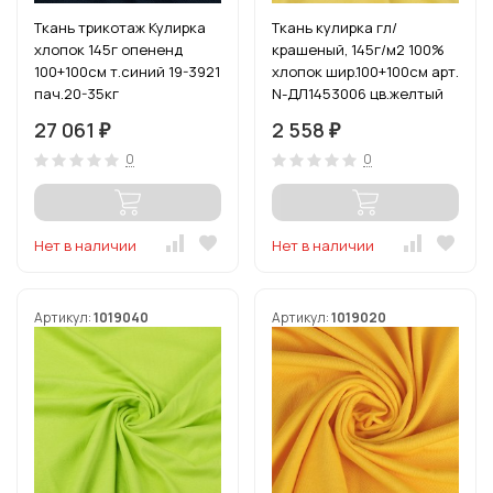
Ткань трикотаж Кулирка
Ткань кулирка гл/
хлопок 145г опененд
крашеный, 145г/м2 100%
100+100см т.синий 19-3921
хлопок шир.100+100см арт.
пач.20-35кг
N-ДЛ1453006 цв.желтый
уп.6м
27 061
2 558
₽
₽
0
0
Нет в наличии
Нет в наличии
Артикул:
1019040
Артикул:
1019020