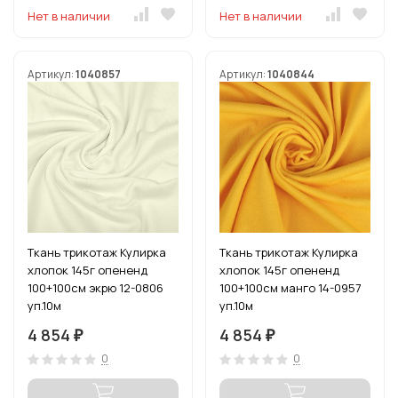
Нет в наличии
Нет в наличии
Артикул:
1040857
Артикул:
1040844
Ткань трикотаж Кулирка
Ткань трикотаж Кулирка
хлопок 145г опененд
хлопок 145г опененд
100+100см экрю 12-0806
100+100см манго 14-0957
уп.10м
уп.10м
4 854
4 854
₽
₽
0
0