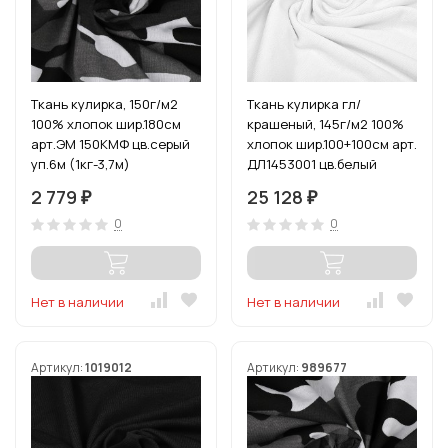
Ткань кулирка, 150г/м2
Ткань кулирка гл/
100% хлопок шир.180см
крашеный, 145г/м2 100%
арт.ЭМ 150КМФ цв.серый
хлопок шир.100+100см арт.
уп.6м (1кг-3,7м)
ДЛ1453001 цв.белый
пач.20-35кг
2 779
25 128
₽
₽
0
0
Нет в наличии
Нет в наличии
Артикул:
1019012
Артикул:
989677