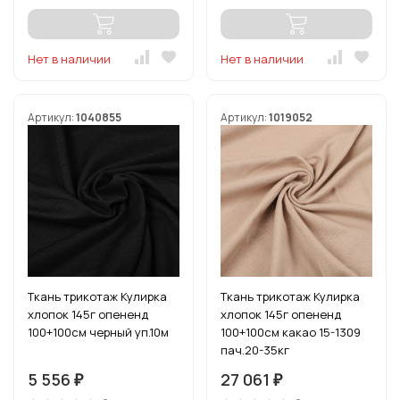
Нет в наличии
Нет в наличии
Артикул:
1040855
Артикул:
1019052
Ткань трикотаж Кулирка
Ткань трикотаж Кулирка
хлопок 145г опененд
хлопок 145г опененд
100+100см черный уп.10м
100+100см какао 15-1309
пач.20-35кг
5 556
27 061
₽
₽