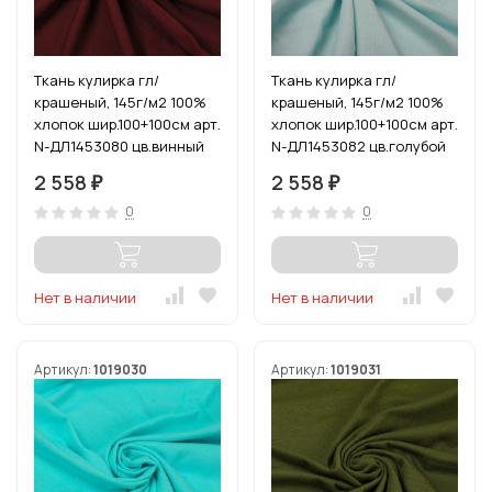
Ткань кулирка гл/
Ткань кулирка гл/
крашеный, 145г/м2 100%
крашеный, 145г/м2 100%
хлопок шир.100+100см арт.
хлопок шир.100+100см арт.
N-ДЛ1453080 цв.винный
N-ДЛ1453082 цв.голубой
уп.6м
уп.6м
2 558
2 558
₽
₽
0
0
Нет в наличии
Нет в наличии
Артикул:
1019030
Артикул:
1019031