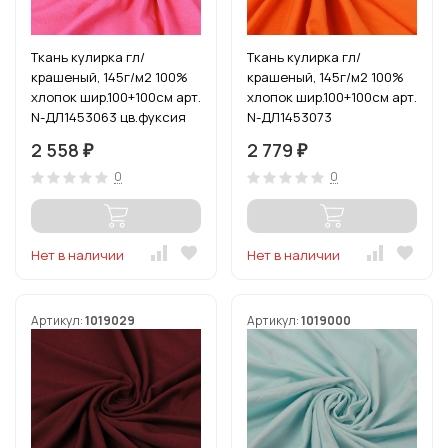
Ткань кулирка гл/
Ткань кулирка гл/
крашеный, 145г/м2 100%
крашеный, 145г/м2 100%
хлопок шир.100+100см арт.
хлопок шир.100+100см арт.
N-ДЛ1453063 цв.фуксия
N-ДЛ1453073
уп.6м
цв.оранжевый уп.6м
2 558
2 779
₽
₽
0
0
Нет в наличии
Нет в наличии
Артикул:
1019029
Артикул:
1019000