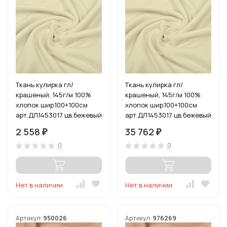
Ткань кулирка гл/
Ткань кулирка гл/
крашеный, 145г/м 100%
крашеный, 145г/м 100%
хлопок шир.100+100см
хлопок шир.100+100см
арт.ДЛ1453017 цв.бежевый
арт.ДЛ1453017 цв.бежевый
уп.6м (1кг-3,5м)
пач.70-90м (1кг-3,5м)
2 558
35 762
₽
₽
0
0
Нет в наличии
Нет в наличии
Артикул:
950026
Артикул:
976269