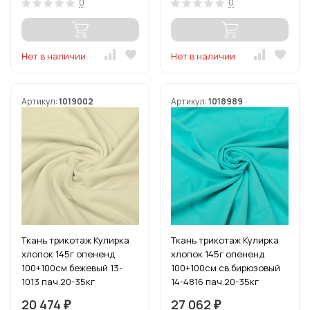
0
0
Нет в наличии
Нет в наличии
Артикул:
1019002
Артикул:
1018989
Ткань трикотаж Кулирка
Ткань трикотаж Кулирка
хлопок 145г опененд
хлопок 145г опененд
100+100см бежевый 13-
100+100см св.бирюзовый
1013 пач.20-35кг
14-4816 пач.20-35кг
20 474
27 062
₽
₽