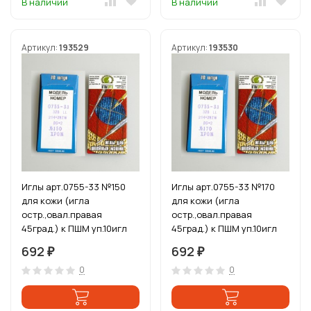
В наличии
В наличии
Артикул:
193529
Артикул:
193530
Иглы арт.0755-33 №150
Иглы арт.0755-33 №170
для кожи (игла
для кожи (игла
остр.,овал.правая
остр.,овал.правая
45град.) к ПШМ уп.10игл
45град.) к ПШМ уп.10игл
692
692
₽
₽
0
0