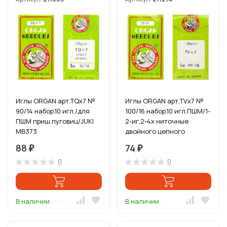
Иглы ORGAN арт.TQx7 №
Иглы ORGAN арт.TVx7 №
90/14 набор.10 игл./для
100/16 набор.10 игл.ПШМ/1-
ПШМ приш.пуговиц/JUKI
2-иг,2-4х ниточные
MB373
двойного цепного
стежка(джинс и спец.
88
74
₽
₽
0
0
В наличии
В наличии