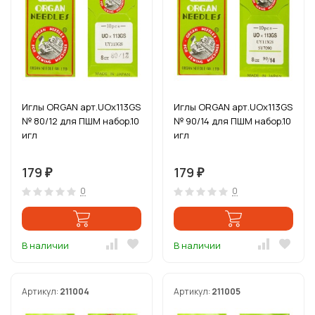
Иглы ORGAN арт.UOx113GS
Иглы ORGAN арт.UOx113GS
№ 80/12 для ПШМ набор.10
№ 90/14 для ПШМ набор.10
игл
игл
179
179
₽
₽
0
0
В наличии
В наличии
Артикул:
211004
Артикул:
211005