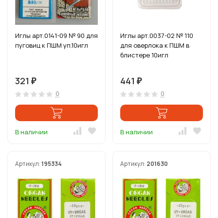
Иглы арт.0141-09 № 90 для
Иглы арт.0037-02 № 110
пуговиц к ПШМ уп.10игл
для оверлока к ПШМ в
блистере 10игл
321
441
₽
₽
0
0
В наличии
В наличии
Артикул:
195334
Артикул:
201630