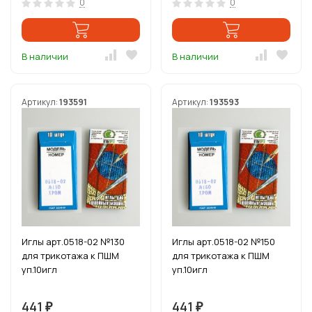
0
0
В наличии
В наличии
Артикул:
193591
Артикул:
193593
Иглы арт.0518-02 №130
Иглы арт.0518-02 №150
для трикотажа к ПШМ
для трикотажа к ПШМ
уп.10игл
уп.10игл
441
441
₽
₽