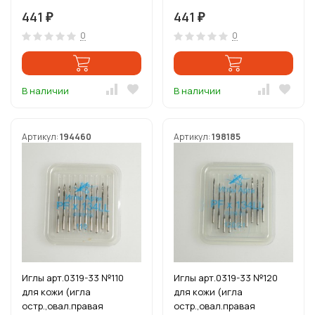
блистере 10игл
блистере 10игл
441
441
₽
₽
0
0
В наличии
В наличии
Артикул:
194460
Артикул:
198185
Иглы арт.0319-33 №110
Иглы арт.0319-33 №120
для кожи (игла
для кожи (игла
остр.,овал.правая
остр.,овал.правая