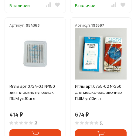
В наличии
В наличии
Артикул:
954363
Артикул:
193597
Иглы арт.0724-03 №150
Иглы арт.0755-02 №250
для плоских пуговиц к
для мешко-зашивочных
ПШМ уп.10игл
ПШМ уп.10игл
414
674
₽
₽
0
0