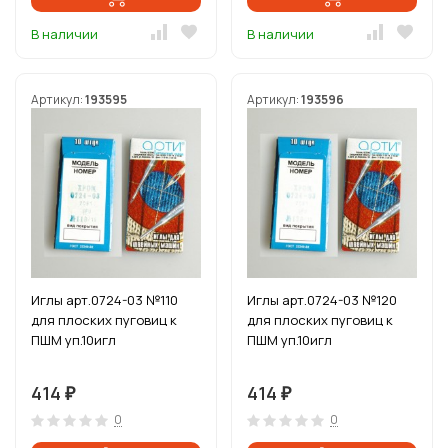
В наличии
В наличии
Артикул:
193595
Артикул:
193596
Иглы арт.0724-03 №110
Иглы арт.0724-03 №120
для плоских пуговиц к
для плоских пуговиц к
ПШМ уп.10игл
ПШМ уп.10игл
414
414
₽
₽
0
0