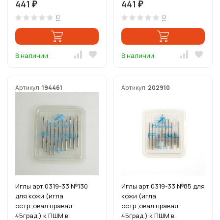
441
441
₽
₽
0
0
В наличии
В наличии
Артикул:
194461
Артикул:
202910
Иглы арт.0319-33 №130
Иглы арт.0319-33 №85 для
для кожи (игла
кожи (игла
остр.,овал.правая
остр.,овал.правая
45град.) к ПШМ в
45град.) к ПШМ в