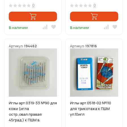
0
0
В наличии
В наличии
Артикул:
194462
Артикул:
197816
Иглы арт.0319-33 №90 для
Иглы арт.0518-02 №110
кожи (игла
для трикотажа к ПШМ
остр.,овал.правая
уп.10игл
45град.) к ПШМ в
блистере 10игл