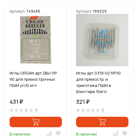
Артикул:
749455
Артикул:
199229
Иглы ORGAN арт.DBx1 №
Иглы арт.0319-02 №110
90 для прямострочных
для прямостр. и
ПШМ уп.10 игл
трикотажа ПШМ в
блистере 10игл
431
321
₽
₽
0
0
В наличии
В наличии