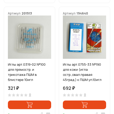
Артикул:
201513
Артикул:
194640
Иглы арт.0319-02 №100
Иглы арт.0755-33 №190
для прямостр. и
для кожи (игла
трикотажа ПШМ в
остр.,овал.правая
блистере 10игл
45град.) к ПШМ уп.10игл
321
692
₽
₽
0
0