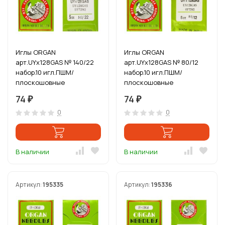
Иглы ORGAN
Иглы ORGAN
арт.UYx128GAS № 140/22
арт.UYx128GAS № 80/12
набор.10 игл.ПШМ/
набор.10 игл.ПШМ/
плоскошовные
плоскошовные
KINGTEX,сшивает встык
KINGTEX,сшивает встык
74
74
₽
₽
зиг-заг, многоиг
зиг-заг, многоиг
0
0
В наличии
В наличии
Артикул:
195335
Артикул:
195336