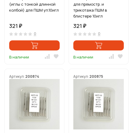
(иглы с тонкой длинной
для прямостр. и
колбой) для ПШМ уп.10игл
трикотажа ПШМ в
блистере 10игл
321
321
₽
₽
0
0
В наличии
В наличии
Артикул:
200874
Артикул:
200875