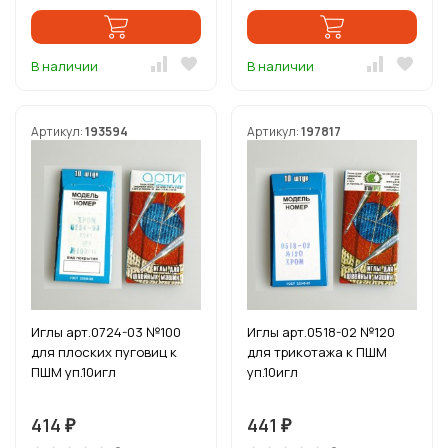
В наличии
В наличии
Артикул:
193594
Артикул:
197817
Иглы арт.0724-03 №100
Иглы арт.0518-02 №120
для плоских пуговиц к
для трикотажа к ПШМ
ПШМ уп.10игл
уп.10игл
414
441
₽
₽