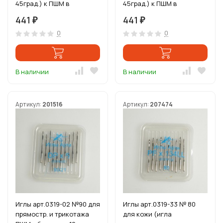
45град.) к ПШМ в
45град.) к ПШМ в
блистере 10игл
блистере 10игл
441
441
₽
₽
0
0
В наличии
В наличии
Артикул:
201516
Артикул:
207474
Иглы арт.0319-02 №90 для
Иглы арт.0319-33 № 80
прямостр. и трикотажа
для кожи (игла