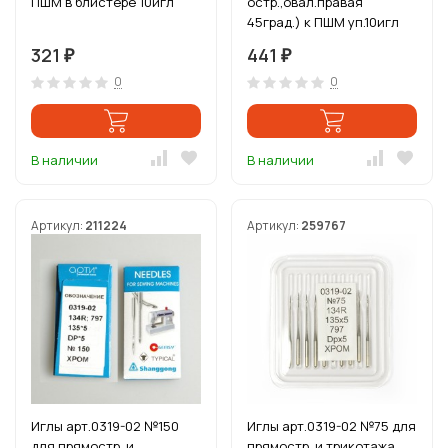
ПШМ в блистере 10игл
остр.,овал.правая
45град.) к ПШМ уп.10игл
321
441
₽
₽
0
0
В наличии
В наличии
Артикул:
211224
Артикул:
259767
Иглы арт.0319-02 №150
Иглы арт.0319-02 №75 для
для прямостр. и
прямостр. и трикотажа