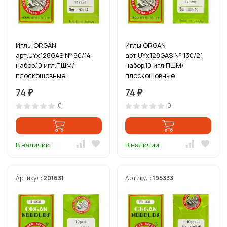
Иглы ORGAN
Иглы ORGAN
арт.UYx128GAS № 90/14
арт.UYx128GAS № 130/21
набор.10 игл.ПШМ/
набор.10 игл.ПШМ/
плоскошовные
плоскошовные
KINGTEX,сшивает встык
KINGTEX,сшивает встык
74
74
₽
₽
зиг-заг, многоиг
зиг-заг, многоиг
0
0
В наличии
В наличии
Артикул:
201631
Артикул:
195333