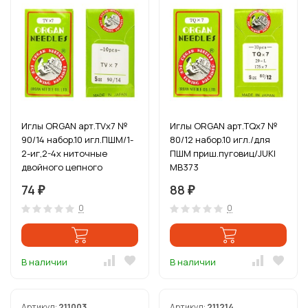
Иглы ORGAN арт.TVx7 №
Иглы ORGAN арт.TQx7 №
90/14 набор.10 игл.ПШМ/1-
80/12 набор.10 игл./для
2-иг,2-4х ниточные
ПШМ приш.пуговиц/JUKI
двойного цепного
MB373
стежка(джинс.и спец.
74
88
₽
₽
0
0
В наличии
В наличии
Артикул:
211003
Артикул:
211214