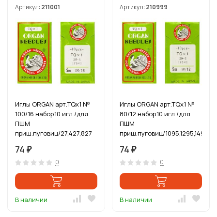
Артикул:
211001
Артикул:
210999
Иглы ORGAN арт.TQx1 №
Иглы ORGAN арт.TQx1 №
100/16 набор.10 игл./для
80/12 набор.10 игл./для
ПШМ
ПШМ
приш.пуговиц/27,427,827
приш.пуговиц/1095,1295,1495
74
74
₽
₽
0
0
В наличии
В наличии