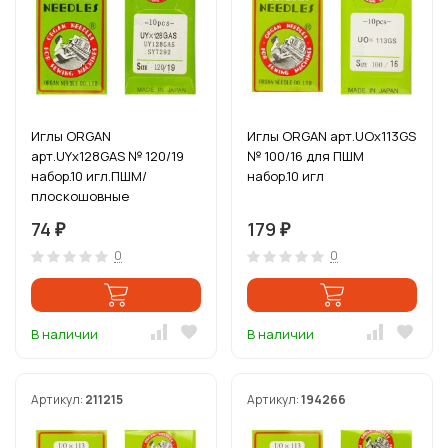
Иглы ORGAN
Иглы ORGAN арт.UOx113GS
арт.UYx128GAS № 120/19
№ 100/16 для ПШМ
набор.10 игл.ПШМ/
набор.10 игл
плоскошовные
KINGTEX,сшивает встык
74
179
₽
₽
зиг-заг, многоиг
0
0
В наличии
В наличии
Артикул:
211215
Артикул:
194266