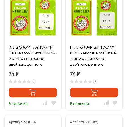
Иглы ORGAN арт.TVx7 №
Иглы ORGAN арт.TVx7 №
70/10 набор.10 игл.ПШМ/1-
80/12 набор.10 игл.ПШМ/1-
2-иг,2-4х ниточные
2-иг,2-4х ниточные
двойного цепного
двойного цепного
стежка(джинс.и спец.
стежка(джинс.и спец.
74
74
₽
₽
0
0
В наличии
В наличии
Артикул:
211006
Артикул:
211002