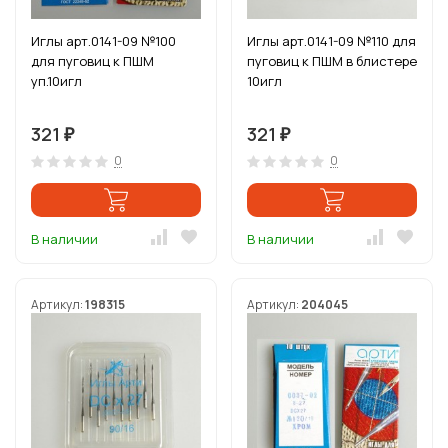
Иглы арт.0141-09 №100
Иглы арт.0141-09 №110 для
для пуговиц к ПШМ
пуговиц к ПШМ в блистере
уп.10игл
10игл
321
321
₽
₽
0
0
В наличии
В наличии
Артикул:
198315
Артикул:
204045