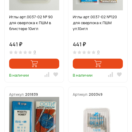
Иглы арт.0037-02 № 90
Иглы арт.0037-02 №120
для оверлока к ПШМ в
для оверлока к ПШМ
блистере 10игл
уп.10игл
441
441
₽
₽
0
0
В наличии
В наличии
Артикул:
201839
Артикул:
200349