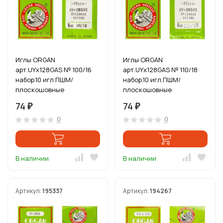
Иглы ORGAN
Иглы ORGAN
арт.UYx128GAS № 100/16
арт.UYx128GAS № 110/18
набор.10 игл.ПШМ/
набор.10 игл.ПШМ/
плоскошовные
плоскошовные
KINGTEX,сшивает встык
KINGTEX,сшивает встык
74
74
₽
₽
зиг-заг, многоиг
зиг-заг, многоиг
0
0
В наличии
В наличии
Артикул:
195337
Артикул:
194267