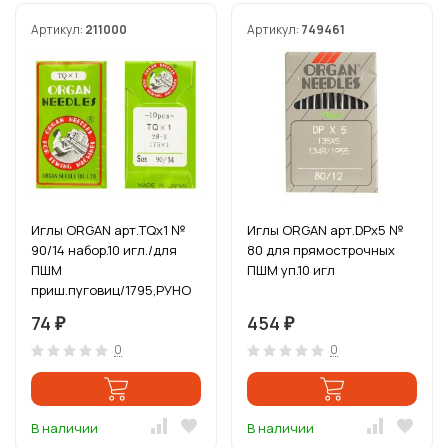
Артикул:
211000
Артикул:
749461
Иглы ORGAN арт.TQx1 №
Иглы ORGAN арт.DPx5 №
90/14 набор.10 игл./для
80 для прямострочных
ПШМ
ПШМ уп.10 игл
приш.пуговиц/1795,РУНО
74
454
₽
₽
0
0
В наличии
В наличии