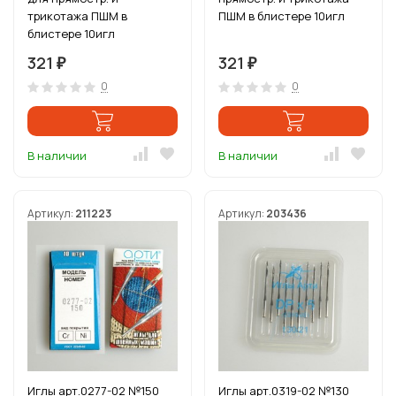
трикотажа ПШМ в
ПШМ в блистере 10игл
блистере 10игл
321
321
₽
₽
0
0
В наличии
В наличии
Артикул:
211223
Артикул:
203436
Иглы арт.0277-02 №150
Иглы арт.0319-02 №130