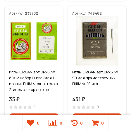
Артикул:
239732
Артикул:
749462
Иглы ORGAN арт.DPx5 №
Иглы ORGAN арт.DPx5 №
80/12 набор.10 игл./для 1-
90 для прямострочных
игольн.ПШМ челн. стежка
ПШМ уп.10 игл
2-иг.выс-скор.легк.тк.
(стачиван
35
431
₽
₽
0
0
0
0
0
0
В наличии
В наличии