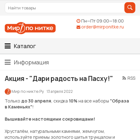
Пн—Пт 09:00—18:00
order@mirponitke.ru
Каталог
Информация
Акция - "Дари радость на Пасху!"
RSS
Мир по никте.Ру
13 апреля 2022
Только
до 30 апреля
, скидка
10%
на все наборы
"Образа
в Каменьях"
!
Вышивайте настоящими сокровищами!
Хрусталём, натуральными камнями, жемчугом,
используйте приемы золотного шитья трунцалом и