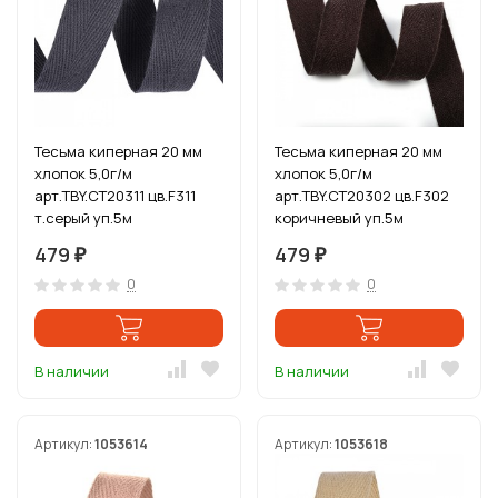
Тесьма киперная 20 мм
Тесьма киперная 20 мм
хлопок 5,0г/м
хлопок 5,0г/м
арт.TBY.CT20311 цв.F311
арт.TBY.CT20302 цв.F302
т.серый уп.5м
коричневый уп.5м
479
479
₽
₽
0
0
В наличии
В наличии
Артикул:
1053614
Артикул:
1053618