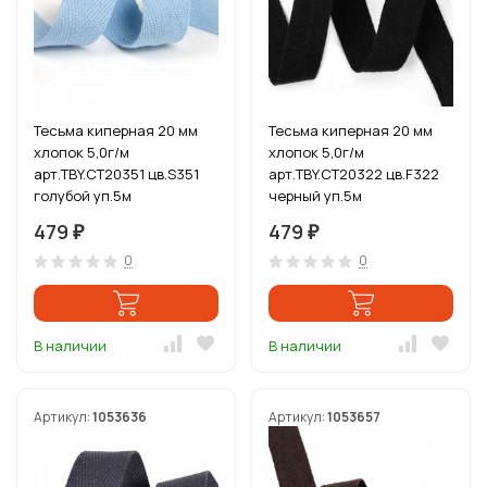
Тесьма киперная 20 мм
Тесьма киперная 20 мм
хлопок 5,0г/м
хлопок 5,0г/м
арт.TBY.CT20351 цв.S351
арт.TBY.CT20322 цв.F322
голубой уп.5м
черный уп.5м
479
479
₽
₽
0
0
В наличии
В наличии
Артикул:
1053636
Артикул:
1053657