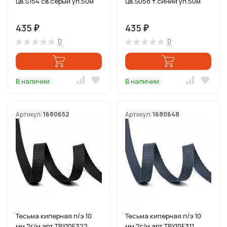
цв.S154 св.серый уп.50м
цв.S058 т.синий уп.50м
435
435
₽
₽
0
0
В наличии
В наличии
Артикул:
1680652
Артикул:
1680648
Тесьма киперная п/э 10
Тесьма киперная п/э 10
мм 2г/м арт.TBY.10F322
мм 2г/м арт.TBY.10F311