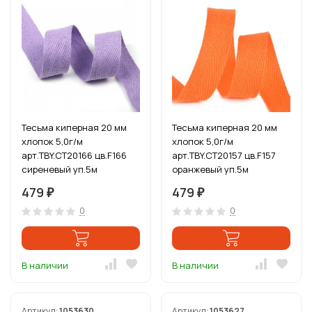
Тесьма киперная 20 мм
Тесьма киперная 20 мм
хлопок 5,0г/м
хлопок 5,0г/м
арт.TBY.CT20166 цв.F166
арт.TBY.CT20157 цв.F157
сиреневый уп.5м
оранжевый уп.5м
479
479
₽
₽
0
0
В наличии
В наличии
Артикул:
1053630
Артикул:
1053627