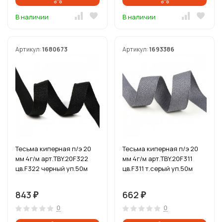
В наличии
В наличии
Артикул:
1680673
Артикул:
1693386
Тесьма киперная п/э 20
Тесьма киперная п/э 20
мм 4г/м арт.TBY.20F322
мм 4г/м арт.TBY.20F311
цв.F322 черный уп.50м
цв.F311 т.серый уп.50м
843
662
₽
₽
0
0