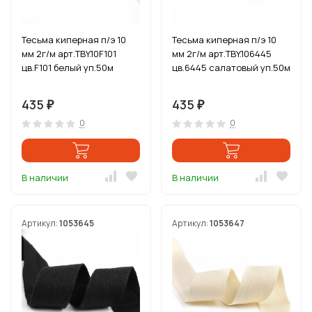
Тесьма киперная п/э 10
Тесьма киперная п/э 10
мм 2г/м арт.TBY.10F101
мм 2г/м арт.TBY.106445
цв.F101 белый уп.50м
цв.6445 салатовый уп.50м
435
435
₽
₽
0
0
В наличии
В наличии
Артикул:
1053645
Артикул:
1053647