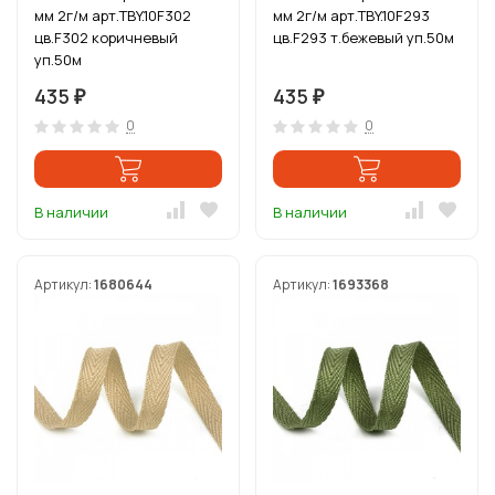
мм 2г/м арт.TBY.10F302
мм 2г/м арт.TBY.10F293
цв.F302 коричневый
цв.F293 т.бежевый уп.50м
уп.50м
435
435
₽
₽
0
0
В наличии
В наличии
Артикул:
1680644
Артикул:
1693368