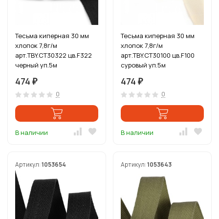
Тесьма киперная 30 мм
Тесьма киперная 30 мм
хлопок 7,8г/м
хлопок 7,8г/м
арт.TBY.CT30322 цв.F322
арт.TBY.CT30100 цв.F100
черный уп.5м
суровый уп.5м
474
474
₽
₽
0
0
В наличии
В наличии
Артикул:
1053654
Артикул:
1053643