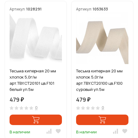
Артикул:
1028291
Артикул:
1053633
Тесьма киперная 20 мм
Тесьма киперная 20 мм
хлопок 5,0г/м
хлопок 5,0г/м
арт.TBY.CT20101 цв.F101
арт.TBY.CT20100 цв.F100
белый уп.5м
суровый уп.5м
479
479
₽
₽
0
0
В наличии
В наличии