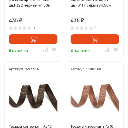
цв.F322 черный уп.50м
цв.F311 т.серый уп.50м
435
435
₽
₽
0
0
В наличии
В наличии
Артикул:
1693364
Артикул:
1680640
Тесьма киперная п/э 10
Тесьма киперная п/э 10