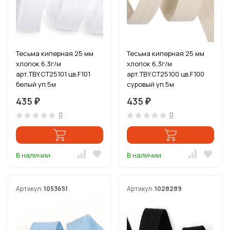
Тесьма киперная 25 мм
Тесьма киперная 25 мм
хлопок 6,3г/м
хлопок 6,3г/м
арт.TBY.CT25101 цв.F101
арт.TBY.CT25100 цв.F100
белый уп.5м
суровый уп.5м
435
435
₽
₽
0
0
В наличии
В наличии
Артикул:
1053651
Артикул:
1028289