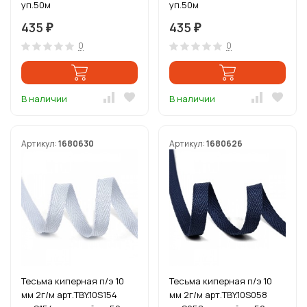
уп.50м
уп.50м
435
435
₽
₽
0
0
В наличии
В наличии
Артикул:
1680630
Артикул:
1680626
Тесьма киперная п/э 10
Тесьма киперная п/э 10
мм 2г/м арт.TBY.10S154
мм 2г/м арт.TBY.10S058