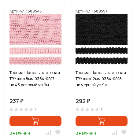
Артикул:
1689545
Артикул:
1689557
Тесьма Шанель плетеная
Тесьма Шанель плетеная
TBY шир.8мм 0384-0017
TBY шир.12мм 0384-0018
цв.43 розовый уп.9м
цв.черный уп.9м
237
292
₽
₽
0
0
В наличии
В наличии