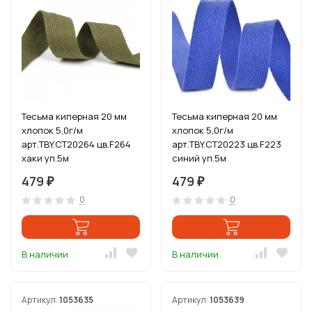
Тесьма киперная 20 мм
Тесьма киперная 20 мм
хлопок 5,0г/м
хлопок 5,0г/м
арт.TBY.CT20264 цв.F264
арт.TBY.CT20223 цв.F223
хаки уп.5м
синий уп.5м
479
479
₽
₽
0
0
В наличии
В наличии
Артикул:
1053635
Артикул:
1053639