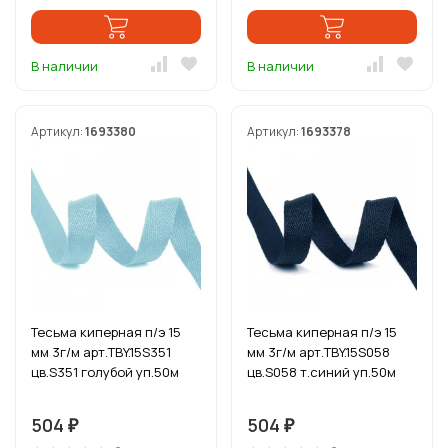
В наличии
В наличии
Артикул:
1693380
Артикул:
1693378
Тесьма киперная п/э 15
Тесьма киперная п/э 15
мм 3г/м арт.TBY.15S351
мм 3г/м арт.TBY.15S058
цв.S351 голубой уп.50м
цв.S058 т.синий уп.50м
504
504
₽
₽