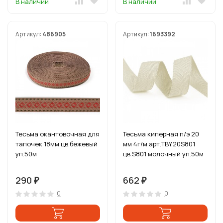
В наличии
В наличии
Артикул:
486905
Артикул:
1693392
Тесьма окантовочная для
Тесьма киперная п/э 20
тапочек 18мм цв.бежевый
мм 4г/м арт.TBY.20S801
уп.50м
цв.S801 молочный уп.50м
290
662
₽
₽
0
0