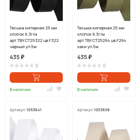
Тесьма киперная 25 мм
Тесьма киперная 25 мм
хлопок 6,3г/м
хлопок 6,3г/м
арт.TBY.CT25322 цв.F322
арт.TBY.CT25264 цв.F264
черный уп.5м
хаки уп.5м
435
435
₽
₽
0
0
В наличии
В наличии
Артикул:
1053641
Артикул:
1053658