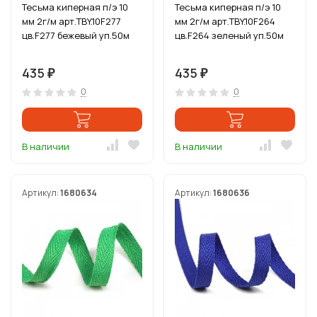
Тесьма киперная п/э 10
Тесьма киперная п/э 10
мм 2г/м арт.TBY.10F277
мм 2г/м арт.TBY.10F264
цв.F277 бежевый уп.50м
цв.F264 зеленый уп.50м
435
435
₽
₽
0
0
В наличии
В наличии
Артикул:
1680634
Артикул:
1680636