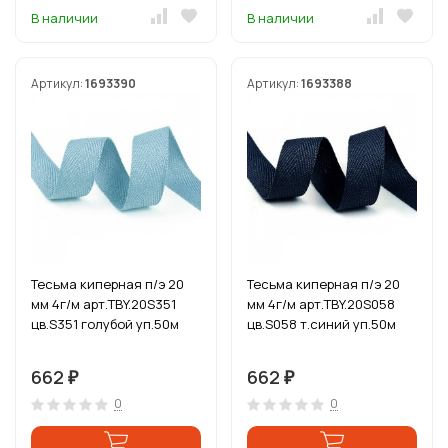
В наличии
В наличии
Артикул:
1693390
Артикул:
1693388
Тесьма киперная п/э 20
Тесьма киперная п/э 20
мм 4г/м арт.TBY.20S351
мм 4г/м арт.TBY.20S058
цв.S351 голубой уп.50м
цв.S058 т.синий уп.50м
662
662
₽
₽
0
0