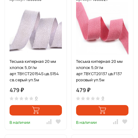
Тесьма киперная 20 мм
Тесьма киперная 20 мм
хлопок 5,0г/м
хлопок 5,0г/м
арт.TBY.CT20154S цв.S154
арт.TBY.CT20137 цв.F137
св.серый уп.5м
розовый уп.5м
479
479
₽
₽
0
0
В наличии
В наличии