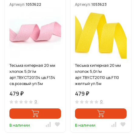
Артикул:
1053622
Артикул:
1053623
Тесьма киперная 20 мм
Тесьма киперная 20 мм
хлопок 5,0г/м
хлопок 5,0г/м
арт.TBY.CT20134 цв.F134
арт.TBY.CT20110 цв.F110
св.розовый уп.5м
желтый уп.5м
479
479
₽
₽
0
0
В наличии
В наличии