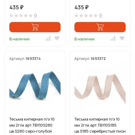
435
435
₽
₽
0
0
В наличии
В наличии
Артикул:
1693374
Артикул:
1693372
Тесьма киперная п/э 10
Тесьма киперная п/э 10
мм 2г/м арт.TBY.10S280
мм 2г/м арт.TBY.10S185
цв.S280 серо-голубой
цв.S185 серебристый пион