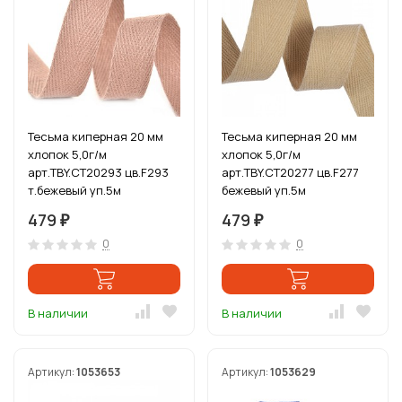
Тесьма киперная 20 мм
Тесьма киперная 20 мм
хлопок 5,0г/м
хлопок 5,0г/м
арт.TBY.CT20293 цв.F293
арт.TBY.CT20277 цв.F277
т.бежевый уп.5м
бежевый уп.5м
479
479
₽
₽
0
0
В наличии
В наличии
Артикул:
1053653
Артикул:
1053629