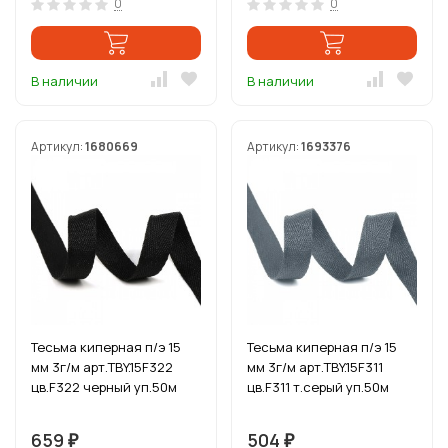
0
0
В наличии
В наличии
Артикул:
1680669
Артикул:
1693376
Тесьма киперная п/э 15
Тесьма киперная п/э 15
мм 3г/м арт.TBY.15F322
мм 3г/м арт.TBY.15F311
цв.F322 черный уп.50м
цв.F311 т.серый уп.50м
659
504
₽
₽