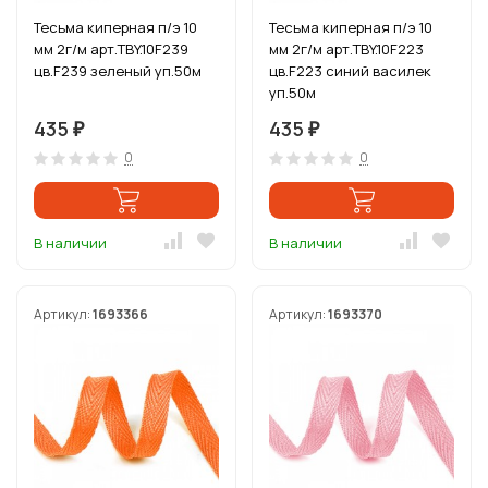
Тесьма киперная п/э 10
Тесьма киперная п/э 10
мм 2г/м арт.TBY.10F239
мм 2г/м арт.TBY.10F223
цв.F239 зеленый уп.50м
цв.F223 синий василек
уп.50м
435
435
₽
₽
0
0
В наличии
В наличии
Артикул:
1693366
Артикул:
1693370