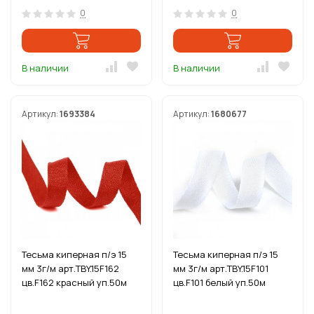
0
0
В наличии
В наличии
Артикул:
1693384
Артикул:
1680677
Тесьма киперная п/э 15
Тесьма киперная п/э 15
мм 3г/м арт.TBY.15F162
мм 3г/м арт.TBY.15F101
цв.F162 красный уп.50м
цв.F101 белый уп.50м