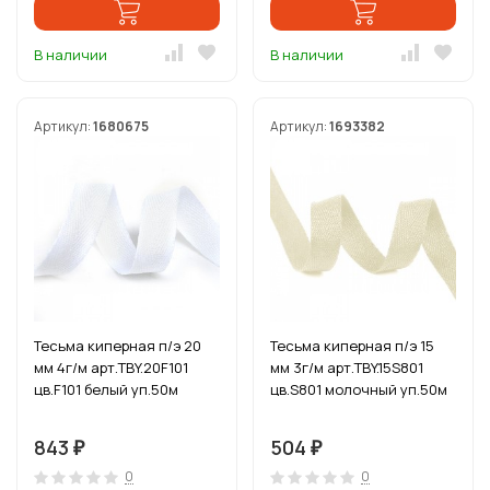
В наличии
В наличии
Артикул:
1680675
Артикул:
1693382
Тесьма киперная п/э 20
Тесьма киперная п/э 15
мм 4г/м арт.TBY.20F101
мм 3г/м арт.TBY.15S801
цв.F101 белый уп.50м
цв.S801 молочный уп.50м
843
504
₽
₽
0
0