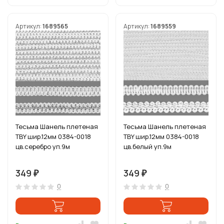
Артикул:
1689565
Артикул:
1689559
Тесьма Шанель плетеная
Тесьма Шанель плетеная
TBY шир.12мм 0384-0018
TBY шир.12мм 0384-0018
цв.серебро уп.9м
цв.белый уп.9м
349
349
₽
₽
0
0