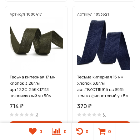
Артикул:
1690417
Артикул:
1053621
Тесьма киперная 17 мм
Тесьма киперная 15 мм
хлопок 3,26г/м
хлопок 3,8г/м
арт.12.2С-256К.17.113
арт.TBY.CT15915 цв.S915
цв.оливковый уп.50м
темно-фиолетовый уп.5м
714
370
₽
₽
0
0
0
0
0
0
В наличии
В наличии