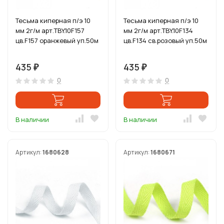
Тесьма киперная п/э 10
Тесьма киперная п/э 10
мм 2г/м арт.TBY.10F157
мм 2г/м арт.TBY.10F134
цв.F157 оранжевый уп.50м
цв.F134 св.розовый уп.50м
435
435
₽
₽
0
0
В наличии
В наличии
Артикул:
1680628
Артикул:
1680671