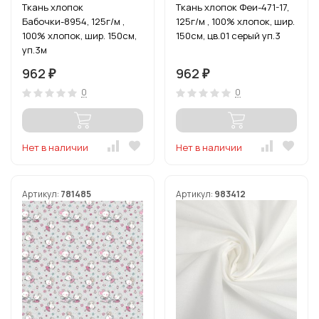
Ткань хлопок
Ткань хлопок Феи-471-17,
Бабочки-8954, 125г/м ,
125г/м , 100% хлопок, шир.
100% хлопок, шир. 150см,
150см, цв.01 серый уп.3
уп.3м
962
962
₽
₽
0
0
Нет в наличии
Нет в наличии
Артикул:
781485
Артикул:
983412