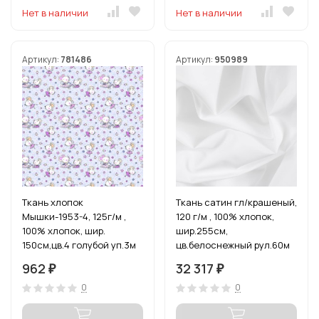
Нет в наличии
Нет в наличии
Артикул:
781486
Артикул:
950989
Ткань хлопок
Ткань сатин гл/крашеный,
Мышки-1953-4, 125г/м ,
120 г/м , 100% хлопок,
100% хлопок, шир.
шир.255см,
150см,цв.4 голубой уп.3м
цв.белоснежный рул.60м
962
32 317
₽
₽
0
0