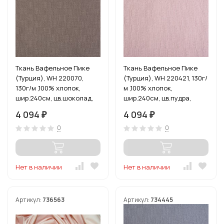
Ткань Вафельное Пике
Ткань Вафельное Пике
(Турция), WH 220070,
(Турция), WH 220421, 130г/
130г/м ,100% хлопок,
м ,100% хлопок,
шир.240см, цв.шоколад,
шир.240см, цв.пудра,
уп.3м
уп.3м
4 094
4 094
₽
₽
0
0
Нет в наличии
Нет в наличии
Артикул:
736563
Артикул:
734445