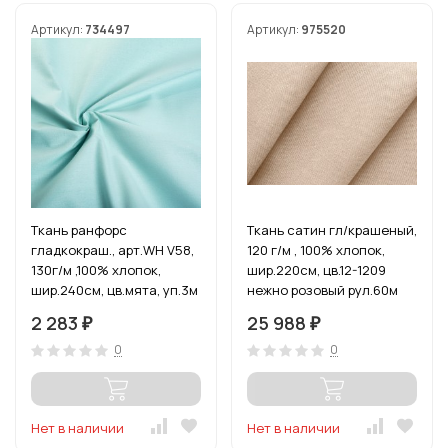
Артикул:
734497
Артикул:
975520
Ткань ранфорс
Ткань сатин гл/крашеный,
гладкокраш., арт.WH V58,
120 г/м , 100% хлопок,
130г/м ,100% хлопок,
шир.220см, цв.12-1209
шир.240см, цв.мята, уп.3м
нежно розовый рул.60м
2 283
25 988
₽
₽
0
0
Нет в наличии
Нет в наличии