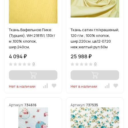
Ткань Вафельное Пике
Ткань сатин гл/крашеный,
(Турция), WH 218151, 130г/
120 г/м , 100% хлопок,
м ,100% хлопок,
шир.220см, цв.12-0720
шир.240см,
неж.желтый рул.60м
цв.неж.желтый, уп.3м
4 094
25 988
₽
₽
0
0
Нет в наличии
Нет в наличии
Артикул:
734616
Артикул:
737535