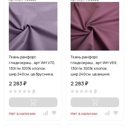
Ткань ранфорс
Ткань ранфорс
гладкокраш., арт.WH V70,
гладкокраш., арт.WH V69,
130г/м ,100% хлопок,
130г/м ,100% хлопок,
шир.240см, цв.брусника,
шир.240см, цв.вишня,
уп.3м
уп.3м
2 283
2 283
₽
₽
0
0
Нет в наличии
Нет в наличии