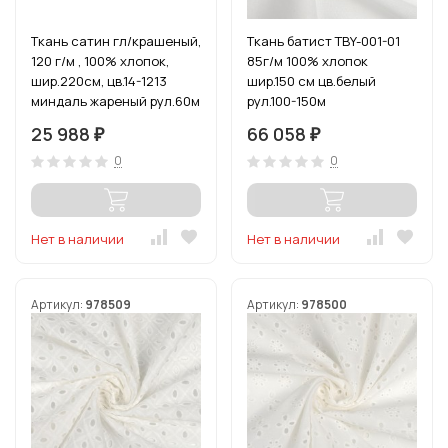
Ткань сатин гл/крашеный,
Ткань батист TBY-001-01
120 г/м , 100% хлопок,
85г/м 100% хлопок
шир.220см, цв.14-1213
шир.150 см цв.белый
миндаль жареный рул.60м
рул.100-150м
25 988
66 058
₽
₽
0
0
Нет в наличии
Нет в наличии
Артикул:
978509
Артикул:
978500