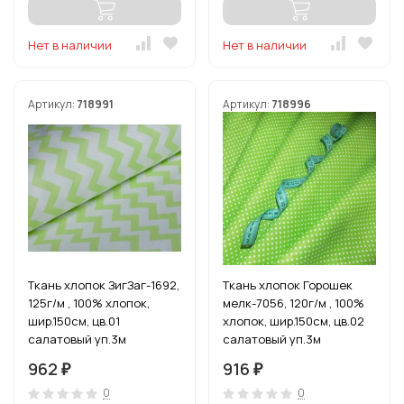
Нет в наличии
Нет в наличии
Артикул:
718991
Артикул:
718996
Ткань хлопок ЗигЗаг-1692,
Ткань хлопок Горошек
125г/м , 100% хлопок,
мелк-7056, 120г/м , 100%
шир.150см, цв.01
хлопок, шир.150см, цв.02
салатовый уп.3м
салатовый уп.3м
962
916
₽
₽
0
0