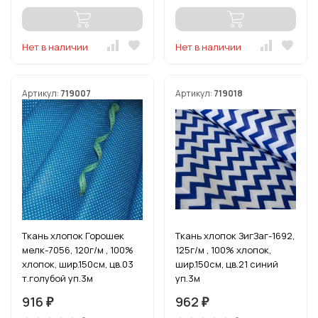
Нет в наличии
Нет в наличии
Артикул:
719007
Артикул:
719018
Ткань хлопок Горошек
Ткань хлопок ЗигЗаг-1692,
мелк-7056, 120г/м , 100%
125г/м , 100% хлопок,
хлопок, шир.150см, цв.03
шир.150см, цв.21 синий
т.голубой уп.3м
уп.3м
916
962
₽
₽