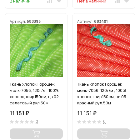
В наличии
Нет в наличии
Артикул:
683395
Артикул:
683401
Ткань хлопок Горошек
Ткань хлопок Горошек
мелк-7056, 120г/м , 100%
мелк-7056, 120г/м , 100%
хлопок, шир.150см, цв.02
хлопок, шир.150см, цв.05
салатовый рул.50м
красный рул.50м
11 151
11 151
₽
₽
0
0