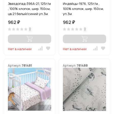
Звездопад-396А-21, 125г/м
Индейцы-1976, 125г/м ,
, 100% хлопок, шир. 150см,
100% хлопок, шир. 150см,
цв.21 белый/синий уп.3м
уп.3м
962
962
₽
₽
0
0
Нет в наличии
Нет в наличии
Артикул:
781481
Артикул:
781488