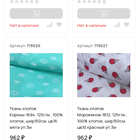
0
0
Нет в наличии
Нет в наличии
Артикул:
719020
Артикул:
719027
Ткань хлопок
Ткань хлопок
Короны-1694, 125г/м , 100%
Мороженое-1812, 125г/м ,
хлопок, шир.150см, цв.16
100% хлопок, шир.150см,
мята уп.3м
цв.10 красный уп.3м
962
962
₽
₽