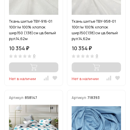
Ткань шитье TBY-916-01
Ткань шитье TBY-958-01
100г/м 100% хлопок
100г/м 100% хлопок
шир.150 (138)см цв.белый
шир.150(138)см цв.белый
рул.14,62м
рул.14,62м
10 354
10 354
₽
₽
0
0
Нет в наличии
Нет в наличии
Артикул:
858147
Артикул:
718393