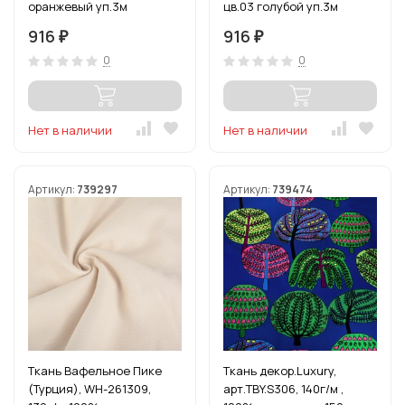
оранжевый уп.3м
цв.03 голубой уп.3м
916
916
₽
₽
0
0
Нет в наличии
Нет в наличии
Артикул:
739297
Артикул:
739474
Ткань Вафельное Пике
Ткань декор.Luxury,
(Турция), WH-261309,
арт.TBY.S306, 140г/м ,