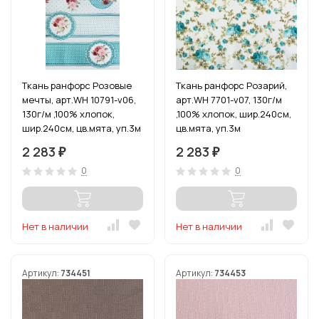
Ткань ранфорс Розовые
Ткань ранфорс Розарий,
мечты, арт.WH 10791-v06,
арт.WH 7701-v07, 130г/м
130г/м ,100% хлопок,
,100% хлопок, шир.240см,
шир.240см, цв.мята, уп.3м
цв.мята, уп.3м
2 283
2 283
₽
₽
0
0
Нет в наличии
Нет в наличии
Артикул:
734451
Артикул:
734453