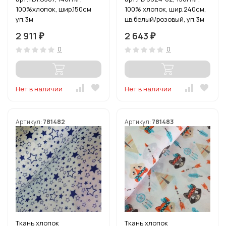
100%хлопок, шир.150см
100% хлопок, шир.240см,
уп.3м
цв.белый/розовый, уп.3м
2 911
2 643
₽
₽
0
0
Нет в наличии
Нет в наличии
Артикул:
781482
Артикул:
781483
Ткань хлопок
Ткань хлопок