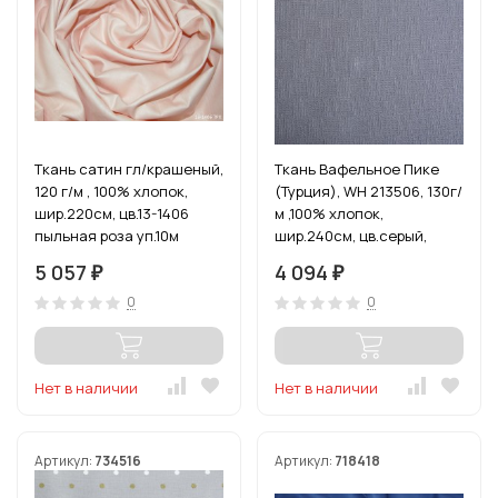
Ткань сатин гл/крашеный,
Ткань Вафельное Пике
120 г/м , 100% хлопок,
(Турция), WH 213506, 130г/
шир.220см, цв.13-1406
м ,100% хлопок,
пыльная роза уп.10м
шир.240см, цв.серый,
уп.3м
5 057
4 094
₽
₽
0
0
Нет в наличии
Нет в наличии
Артикул:
734516
Артикул:
718418