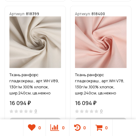
Артикул:
818399
Артикул:
818400
Ткань ранфорс
Ткань ранфорс
гладкокраш., арт.WH V89,
гладкокраш., арт.WH V78,
130г/м ,100% хлопок,
130г/м ,100% хлопок,
шир.240см, цв.нежно
шир.240см, цв.нежно
бежевый, рул.30м
персиковый, рул.30м
16 094
16 094
₽
₽
0
0
0
0
0
0
Нет в наличии
Нет в наличии