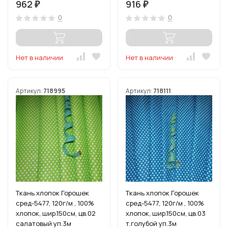
962
916
₽
₽
0
0
Нет в наличии
Нет в наличии
Артикул:
718995
Артикул:
718111
Ткань хлопок Горошек
Ткань хлопок Горошек
сред-5477, 120г/м , 100%
сред-5477, 120г/м , 100%
хлопок, шир.150см, цв.02
хлопок, шир.150см, цв.03
салатовый уп.3м
т.голубой уп.3м