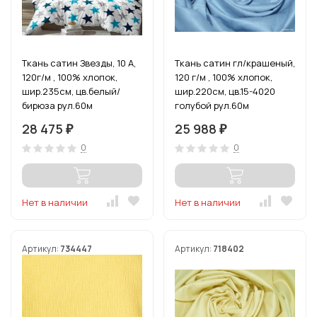
Ткань сатин Звезды, 10 А,
Ткань сатин гл/крашеный,
120г/м , 100% хлопок,
120 г/м , 100% хлопок,
шир.235см, цв.белый/
шир.220см, цв.15-4020
бирюза рул.60м
голубой рул.60м
28 475
25 988
₽
₽
0
0
Нет в наличии
Нет в наличии
Артикул:
734447
Артикул:
718402