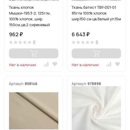
Ткань хлопок
Ткань батист TBY-001-01
Мышки-1953-2, 125г/м ,
85г/м 100% хлопок
100% хлопок, шир.
шир.150 см цв.белый уп.15м
150см,цв.2 сиреневый
уп.3м
962
6 643
₽
₽
0
0
Нет в наличии
Нет в наличии
Артикул:
858146
Артикул:
978898