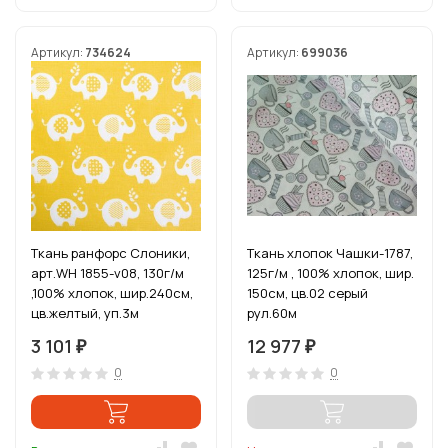
Артикул:
734624
Артикул:
699036
Ткань ранфорс Слоники,
Ткань хлопок Чашки-1787,
арт.WH 1855-v08, 130г/м
125г/м , 100% хлопок, шир.
,100% хлопок, шир.240см,
150см, цв.02 серый
цв.желтый, уп.3м
рул.60м
3 101
12 977
₽
₽
0
0