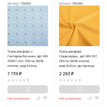
Артикул:
734504
Артикул:
734484
Ткань ранфорс с
Ткань ранфорс
глитером Бусинки, арт.WH
гладкокраш., арт.WH V07,
20557-v02, 130г/м ,100%
130г/м ,100% хлопок,
хлопок, шир.240см,
шир.240см, цв.горчица,
цв.голубой/золото, уп.10м
уп.3м
7 739
2 283
₽
₽
0
0
Нет в наличии
Нет в наличии