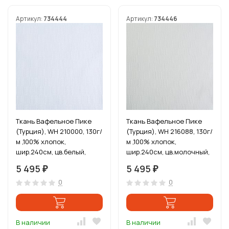
Артикул:
734444
Артикул:
734446
Ткань Вафельное Пике
Ткань Вафельное Пике
(Турция), WH 210000, 130г/
(Турция), WH 216088, 130г/
м ,100% хлопок,
м ,100% хлопок,
шир.240см, цв.белый,
шир.240см, цв.молочный,
уп.3м
уп.3м
5 495
5 495
₽
₽
0
0
В наличии
В наличии