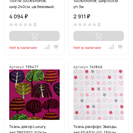
130г/м ,100%хлопок,
100%хлопок, шир.150см
шир.240см, цв.бежевый,
уп.3м
уп.3м
4 094
2 911
₽
₽
0
0
Нет в наличии
Нет в наличии
Артикул:
739477
Артикул:
741840
Ткань декор.Luxury,
Ткань ранфорс Звезды,
арт.TBY.S307, 140г/м ,
арт.FD 9324-02, 130г/м ,