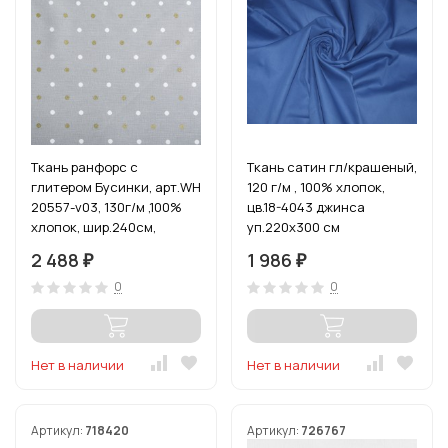
Ткань ранфорс с
Ткань сатин гл/крашеный,
глитером Бусинки, арт.WH
120 г/м , 100% хлопок,
20557-v03, 130г/м ,100%
цв.18-4043 джинса
хлопок, шир.240см,
уп.220х300 см
цв.серый/золото, уп.3м
2 488
1 986
₽
₽
0
0
Нет в наличии
Нет в наличии
Артикул:
718420
Артикул:
726767