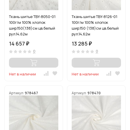
Ткань шитье TBY-8050-01
Ткань шитье TBY-8126-01
100г/м 100% хлопок
100г/м 100% хлопок
шир.150(138)см цв.белый
шир.150 (138)см цв.белый
рул.14,62м
рул.14,62м
14 657
13 285
₽
₽
0
0
Нет в наличии
Нет в наличии
Артикул:
978467
Артикул:
978470