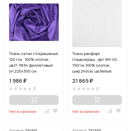
Ткань сатин гл/крашеный,
Ткань ранфорс
120 г/м , 100% хлопок,
гладкокраш., арт.WH V0,
цв.17-3834 фиолетовый
130г/м ,100% хлопок,
уп.220х300 см
шир.240см, цв.белый,
рул.30м
1 986
21 869
₽
₽
0
0
Нет в наличии
Нет в наличии
Артикул:
734501
Артикул:
734500