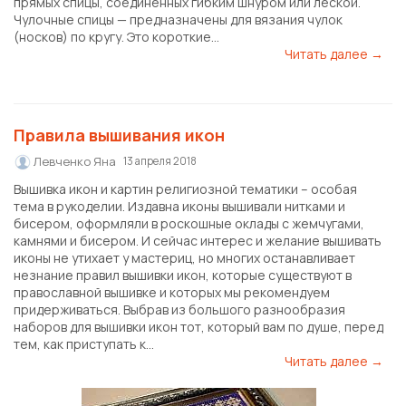
прямых спицы, соединённых гибким шнуром или леской.
Чулочные спицы — предназначены для вязания чулок
(носков) по кругу. Это короткие...
Читать далее →
Правила вышивания икон
Левченко Яна
13 апреля 2018
Вышивка икон и картин религиозной тематики – особая
тема в рукоделии. Издавна иконы вышивали нитками и
бисером, оформляли в роскошные оклады с жемчугами,
камнями и бисером. И сейчас интерес и желание вышивать
иконы не утихает у мастериц, но многих останавливает
незнание правил вышивки икон, которые существуют в
православной вышивке и которых мы рекомендуем
придерживаться. Выбрав из большого разнообразия
наборов для вышивки икон тот, который вам по душе, перед
тем, как приступать к...
Читать далее →