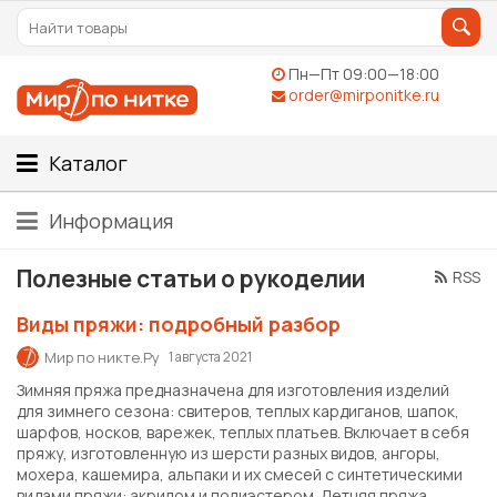
Пн—Пт 09:00—18:00
order@mirponitke.ru
Каталог
Информация
Полезные статьи о рукоделии
RSS
Виды пряжи: подробный разбор
Мир по никте.Ру
1 августа 2021
Зимняя пряжа предназначена для изготовления изделий
для зимнего сезона: свитеров, теплых кардиганов, шапок,
шарфов, носков, варежек, теплых платьев. Включает в себя
пряжу, изготовленную из шерсти разных видов, ангоры,
мохера, кашемира, альпаки и их смесей с синтетическими
видами пряжи: акрилом и полиэстером. Летняя пряжа