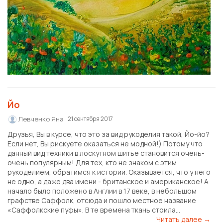
Йо
Левченко Яна
21 сентября 2017
Друзья, Вы в курсе, что это за вид рукоделия такой, Йо-йо?
Если нет, Вы рискуете оказаться не модной!) Потому что
данный вид техники в лоскутном шитье становится очень-
очень популярным! Для тех, кто не знаком с этим
рукоделием, обратимся к истории. Оказывается, что у него
не одно, а даже два имени - британское и американское! А
начало было положено в Англии в 17 веке, в небольшом
графстве Саффолк, отсюда и пошло местное название
«Саффолкские пуфы». В те времена ткань стоила...
Читать далее →