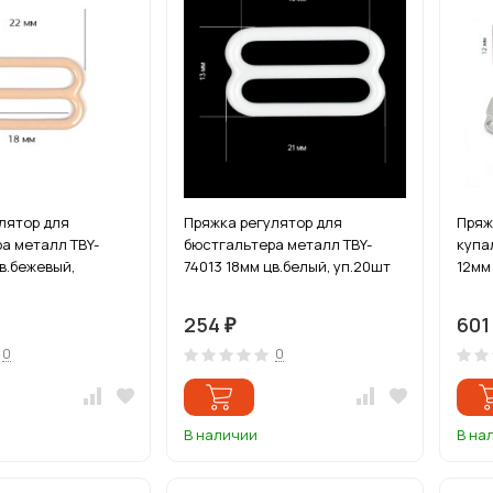
лятор для
Пряжка регулятор для
Пряж
а металл TBY-
бюстгальтера металл TBY-
купа
цв.бежевый,
74013 18мм цв.белый, уп.20шт
12мм
254
60
₽
0
0
В наличии
В на