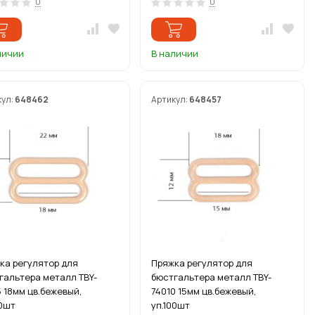
0
0
личии
В наличии
кул:
648462
Артикул:
648457
ка регулятор для
Пряжка регулятор для
гальтера металл TBY-
бюстгальтера металл TBY-
5 18мм цв.бежевый,
74010 15мм цв.бежевый,
00шт
уп.100шт