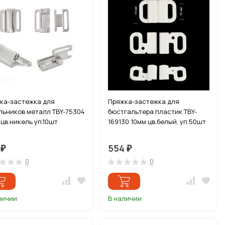
ка-застежка для
Пряжка-застежка для
льников металл TBY-75304
бюстгальтера пластик TBY-
 цв.никель уп.10шт
169130 10мм цв.белый, уп.50шт
1
554
₽
₽
0
0
личии
В наличии