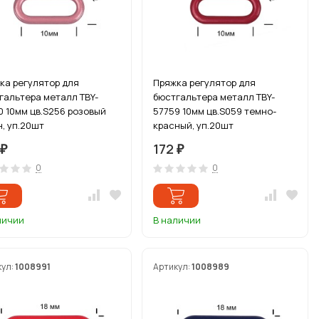
ка регулятор для
Пряжка регулятор для
гальтера металл TBY-
бюстгальтера металл TBY-
0 10мм цв.S256 розовый
57759 10мм цв.S059 темно-
н, уп.20шт
красный, уп.20шт
172
₽
₽
0
0
личии
В наличии
кул:
1008991
Артикул:
1008989