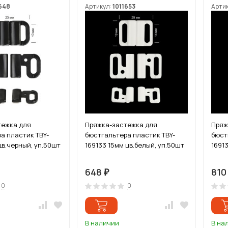
648
Артикул:
1011653
Арти
тежка для
Пряжка-застежка для
Пряж
а пластик TBY-
бюстгальтера пластик TBY-
бюст
цв.черный, уп.50шт
169133 15мм цв.белый, уп.50шт
1691
648
81
₽
0
0
В наличии
В на