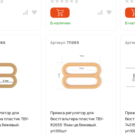
0
0
В наличии
В на
366
Артикул:
711069
Арти
лятор для
Пряжка регулятор для
Пряж
а пластик TBY-
бюстгальтера пластик TBY-
бюст
в.бежевый,
82655 15мм цв.бежевый,
7401
уп.100шт
уп.1