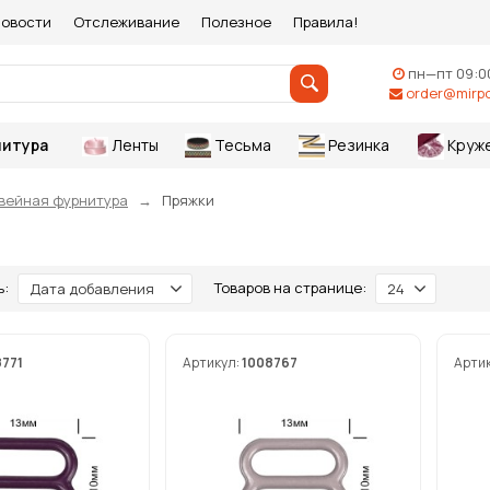
овости
Отслеживание
Полезное
Правила!
пн—пт 09:0
order@mirpo
итура
Ленты
Тесьма
Резинка
Круж
вейная фурнитура
Пряжки
ь:
Товаров на странице:
Дата добавления
24
8771
Артикул:
1008767
Арти