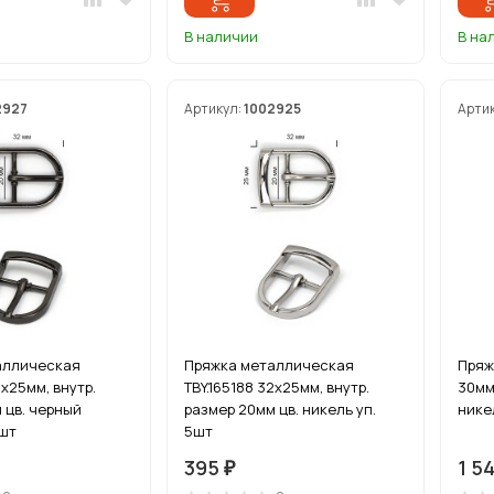
В наличии
В на
2927
Артикул:
1002925
Арти
аллическая
Пряжка металлическая
Пряж
2х25мм, внутр.
TBY.165188 32х25мм, внутр.
30мм 
 цв. черный
размер 20мм цв. никель уп.
нике
5шт
5шт
395
1 5
₽