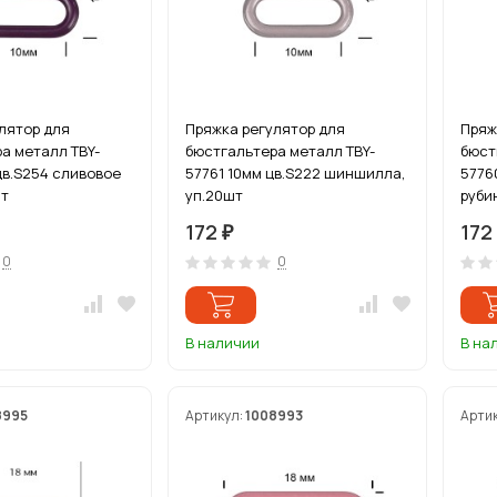
лятор для
Пряжка регулятор для
Пряж
а металл TBY-
бюстгальтера металл TBY-
бюст
цв.S254 сливовое
57761 10мм цв.S222 шиншилла,
5776
шт
уп.20шт
руби
172
172
₽
0
0
В наличии
В на
8995
Артикул:
1008993
Арти