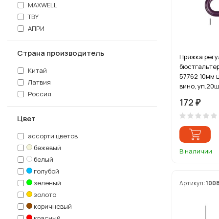
MAXWELL
TBY
АПРИ
Страна производитель
Пряжка регу
бюстгальтер
Китай
57762 10мм 
Латвия
вино, уп.20
Россия
172
₽
Цвет
ассорти цветов
бежевый
В наличии
белый
голубой
зеленый
Артикул:
100
золото
коричневый
красный