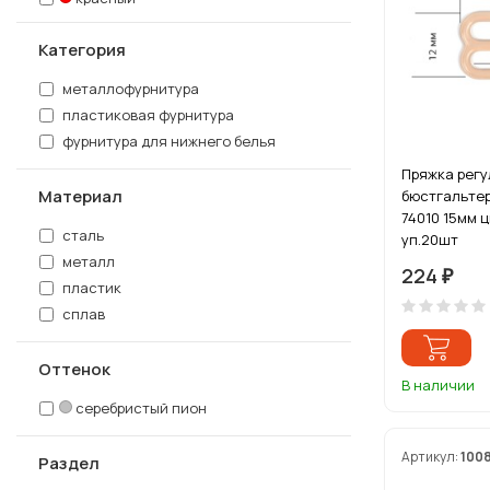
молочный
Категория
никель
прозрачный
металлофурнитура
розовый
пластиковая фурнитура
серебристый пион
фурнитура для нижнего белья
серый
Пряжка регу
синий
Материал
бюстгальтер
фиолетовый
74010 15мм 
черный
сталь
уп.20шт
черный никель
металл
224
₽
золотистый
пластик
сплав
Оттенок
В наличии
серебристый пион
Артикул:
100
Раздел