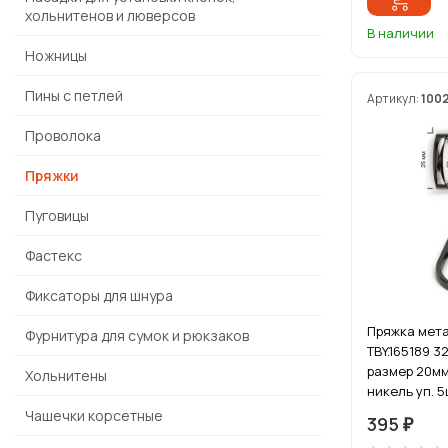
хольнитенов и люверсов
В наличии
Ножницы
Пины с петлей
Артикул:
100
Проволока
Пряжки
Пуговицы
Фастекс
Фиксаторы для шнура
Пряжка мет
Фурнитура для сумок и рюкзаков
TBY.165189 3
размер 20мм
Хольнитены
никель уп. 
Чашечки корсетные
395
₽