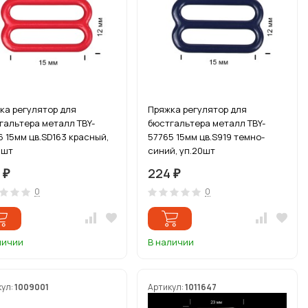
ка регулятор для
Пряжка регулятор для
гальтера металл TBY-
бюстгальтера металл TBY-
6 15мм цв.SD163 красный,
57765 15мм цв.S919 темно-
0шт
синий, уп.20шт
4
224
₽
₽
0
0
личии
В наличии
кул:
1009001
Артикул:
1011647