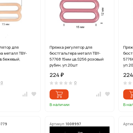
лятор для
Пряжка регулятор для
Пряж
а металл TBY-
бюстгальтера металл TBY-
бюст
цв.бежевый,
57768 15мм цв.S256 розовый
5776
рубин, уп.20шт
уп.2
224
22
₽
0
0
В наличии
В на
8779
Артикул:
1008997
Арти