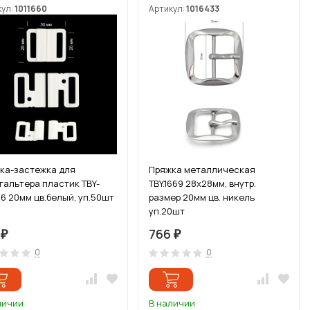
кул:
1011660
Артикул:
1016433
ка-застежка для
Пряжка металлическая
гальтера пластик TBY-
TBY.1669 28х28мм, внутр.
36 20мм цв.белый, уп.50шт
размер 20мм цв. никель
уп.20шт
0
766
₽
₽
0
0
личии
В наличии