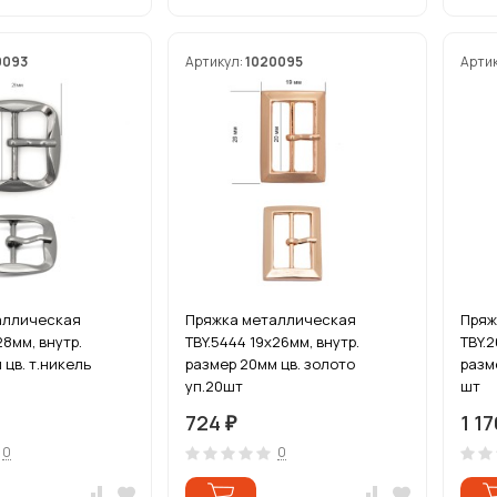
0093
Артикул:
1020095
Арти
аллическая
Пряжка металлическая
Пряж
28мм, внутр.
TBY.5444 19х26мм, внутр.
TBY.2
 цв. т.никель
размер 20мм цв. золото
разм
уп.20шт
шт
724
1 1
₽
0
0