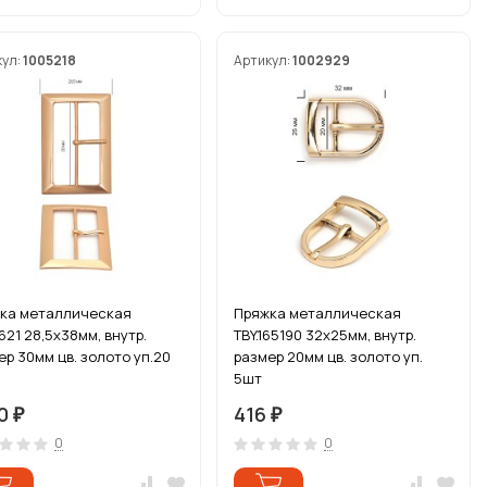
кул:
1005218
Артикул:
1002929
ка металлическая
Пряжка металлическая
621 28,5х38мм, внутр.
TBY.165190 32х25мм, внутр.
ер 30мм цв. золото уп.20
размер 20мм цв. золото уп.
5шт
70
416
₽
₽
0
0