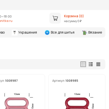
Корзина (
0
)
0—18:00
nitke.ru
на сумму
0
₽
ево
Украшения
Все для шитья
Вязание
кул:
1008987
Артикул:
1008985