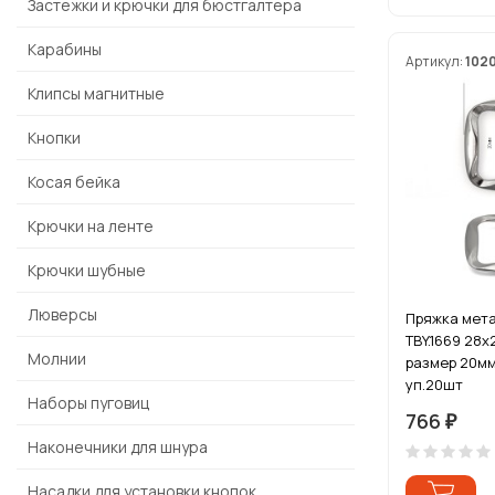
Застежки и крючки для бюстгалтера
Карабины
Артикул:
102
Клипсы магнитные
Кнопки
Косая бейка
Крючки на ленте
Крючки шубные
Люверсы
Пряжка мет
TBY.1669 28х
Молнии
размер 20мм
уп.20шт
Наборы пуговиц
766
₽
Наконечники для шнура
Насадки для установки кнопок,