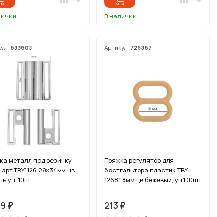
личии
В наличии
кул:
633603
Артикул:
725367
ка металл под резинку
Пряжка регулятор для
арт.TBY.1126 29х34мм цв.
бюстгальтера пластик TBY-
ль уп. 10шт
12681 8мм цв.бежевый, уп.100шт
49
213
₽
₽