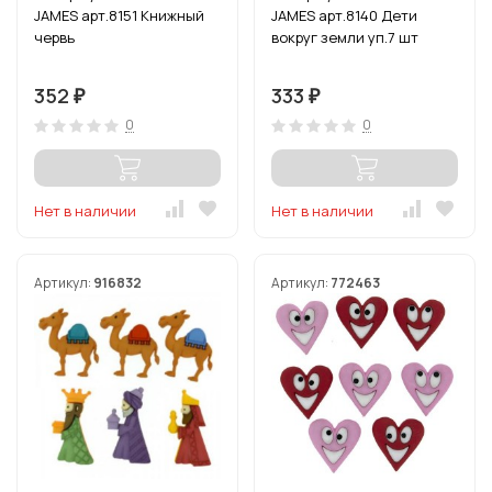
JAMES арт.8151 Книжный
JAMES арт.8140 Дети
червь
вокруг земли уп.7 шт
352
333
₽
₽
0
0
Нет в наличии
Нет в наличии
Артикул:
916832
Артикул:
772463