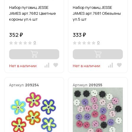
Набор пуговиц JESSE
Набор пуговиц JESSE
JAMES арт.7682 Цветные
JAMES арт.7681 Обезьяны
короны уп.4 шт
уп.5 шт
352
333
₽
₽
0
0
Нет в наличии
Нет в наличии
Артикул:
209254
Артикул:
209255