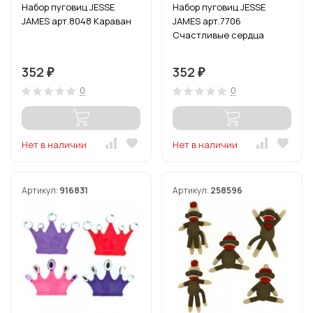
Набор пуговиц JESSE
Набор пуговиц JESSE
JAMES арт.8048 Караван
JAMES арт.7706
Счастливые сердца
352
352
₽
₽
0
0
Нет в наличии
Нет в наличии
Артикул:
916831
Артикул:
258596