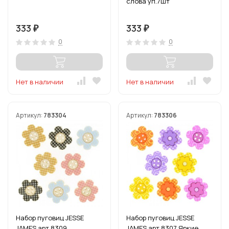
слова уп.7шт
333
333
₽
₽
0
0
Нет в наличии
Нет в наличии
Артикул:
783304
Артикул:
783306
Набор пуговиц JESSE
Набор пуговиц JESSE
JAMES арт.8309
JAMES арт.8307 Яркие