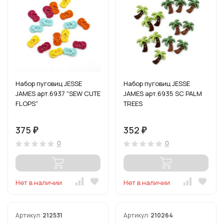
Набор пуговиц JESSE
Набор пуговиц JESSE
JAMES арт.6937 "SEW CUTE
JAMES арт.6935 SC PALM
FLOPS"
TREES
375
352
₽
₽
0
0
Нет в наличии
Нет в наличии
Артикул:
212531
Артикул:
210264