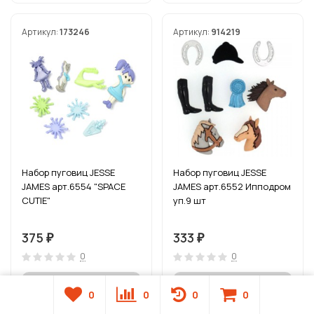
Артикул:
173246
Артикул:
914219
Набор пуговиц JESSE
Набор пуговиц JESSE
JAMES арт.6554 "SPACE
JAMES арт.6552 Ипподром
CUTIE"
уп.9 шт
375
333
₽
₽
0
0
0
0
0
0
Нет в наличии
Нет в наличии