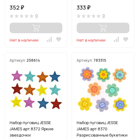
352
333
₽
₽
0
0
Нет в наличии
Нет в наличии
Артикул:
258614
Артикул:
783315
Набор пуговиц JESSE
Набор пуговиц JESSE
JAMES арт.8372 Яркие
JAMES арт.8370
звездочки
Разрисованные букетики