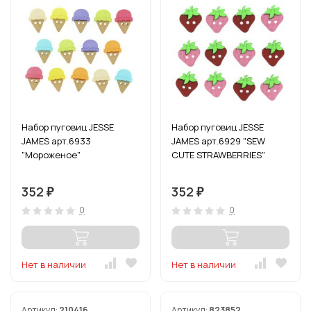
Набор пуговиц JESSE
Набор пуговиц JESSE
JAMES арт.6933
JAMES арт.6929 "SEW
"Мороженое"
CUTE STRAWBERRIES"
352
352
₽
₽
0
0
Нет в наличии
Нет в наличии
Артикул:
210416
Артикул:
823852