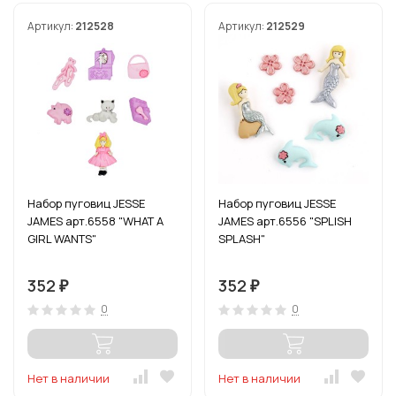
Артикул:
212528
Артикул:
212529
Набор пуговиц JESSE
Набор пуговиц JESSE
JAMES арт.6558 "WHAT A
JAMES арт.6556 "SPLISH
GIRL WANTS"
SPLASH"
352
352
₽
₽
0
0
Нет в наличии
Нет в наличии