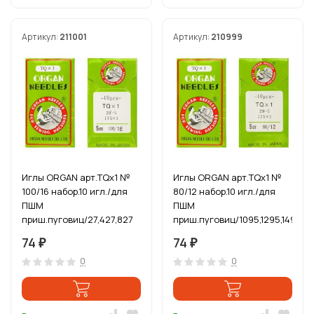
Артикул:
211001
Артикул:
210999
Иглы ORGAN арт.TQx1 №
Иглы ORGAN арт.TQx1 №
100/16 набор.10 игл./для
80/12 набор.10 игл./для
ПШМ
ПШМ
приш.пуговиц/27,427,827
приш.пуговиц/1095,1295,1495
74
74
₽
₽
0
0