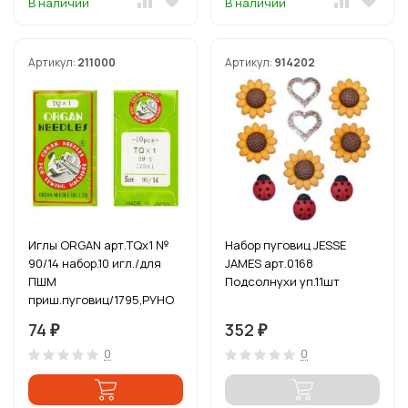
В наличии
В наличии
Артикул:
211000
Артикул:
914202
Иглы ORGAN арт.TQx1 №
Набор пуговиц JESSE
90/14 набор.10 игл./для
JAMES арт.0168
ПШМ
Подсолнухи уп.11шт
приш.пуговиц/1795,РУНО
74
352
₽
₽
0
0