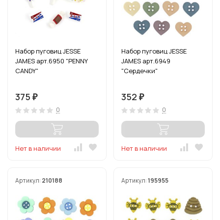
Набор пуговиц JESSE
Набор пуговиц JESSE
JAMES арт.6950 "PENNY
JAMES арт.6949
CANDY"
"Сердечки"
375
352
₽
₽
0
0
Нет в наличии
Нет в наличии
Артикул:
210188
Артикул:
195955