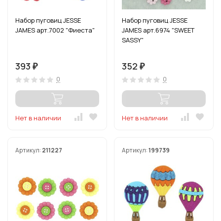
Набор пуговиц JESSE
Набор пуговиц JESSE
JAMES арт.7002 "Фиеста"
JAMES арт.6974 "SWEET
SASSY"
393
352
₽
₽
0
0
Нет в наличии
Нет в наличии
Артикул:
211227
Артикул:
199739