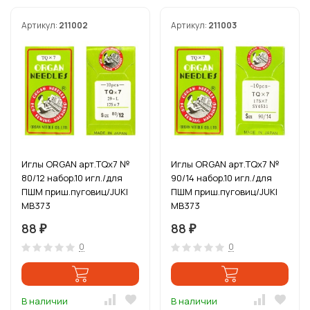
Артикул:
211002
Артикул:
211003
Иглы ORGAN арт.TQx7 №
Иглы ORGAN арт.TQx7 №
80/12 набор.10 игл./для
90/14 набор.10 игл./для
ПШМ приш.пуговиц/JUKI
ПШМ приш.пуговиц/JUKI
MB373
MB373
88
88
₽
₽
0
0
В наличии
В наличии