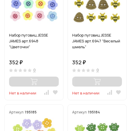
Набор пуговиц JESSE
Набор пуговиц JESSE
JAMES арт.6948
JAMES арт.6947 "Веселый
"Цветочки"
шмель"
352
352
₽
₽
0
0
Нет в наличии
Нет в наличии
Артикул:
195185
Артикул:
195184