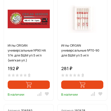
Иглы ORGAN
Иглы ORGAN
универсальные №90 HA
универсальные №70-90
1/14 для БШМ уп.5 игл
для БШМ уп.5 игл
(мягкая уп.)
192
281
₽
₽
0
0
В наличии
В наличии
Артикул:
326592
Артикул:
197678