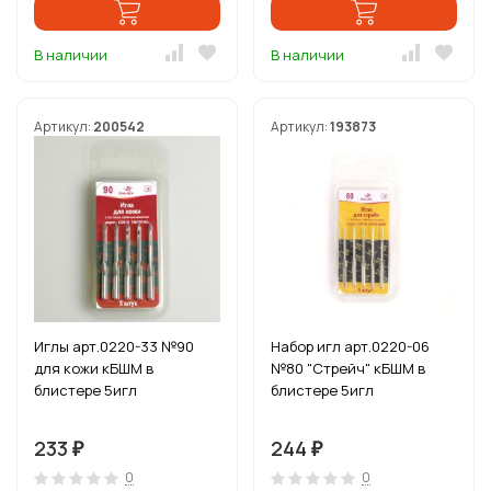
В наличии
В наличии
Артикул:
200542
Артикул:
193873
Иглы арт.0220-33 №90
Набор игл арт.0220-06
для кожи кБШМ в
№80 "Стрейч" кБШМ в
блистере 5игл
блистере 5игл
233
244
₽
₽
0
0