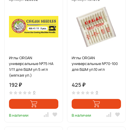
Иглы ORGAN
Иглы ORGAN
универсальные №75 HA
универсальные №70-100
1/11 для БШМ уп.5 игл
для БШМ уп.10 игл
(мягкая уп.)
192
425
₽
₽
0
0
В наличии
В наличии