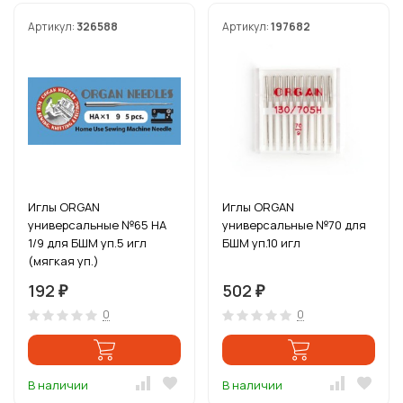
Артикул:
326588
Артикул:
197682
Иглы ORGAN
Иглы ORGAN
универсальные №65 HA
универсальные №70 для
1/9 для БШМ уп.5 игл
БШМ уп.10 игл
(мягкая уп.)
192
502
₽
₽
0
0
В наличии
В наличии