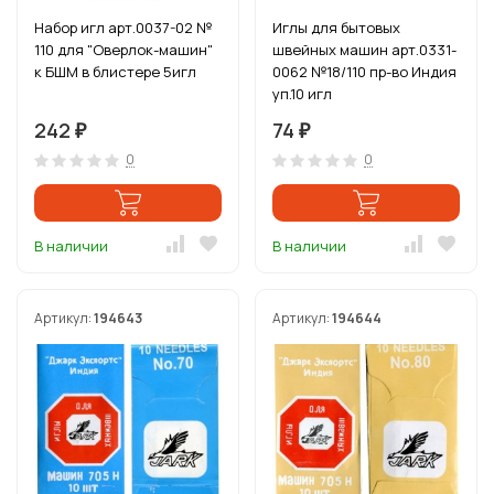
Набор игл арт.0037-02 №
Иглы для бытовых
110 для "Оверлок-машин"
швейных машин арт.0331-
к БШМ в блистере 5игл
0062 №18/110 пр-во Индия
уп.10 игл
242
74
₽
₽
0
0
В наличии
В наличии
Артикул:
194643
Артикул:
194644