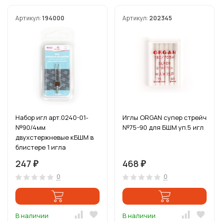
Артикул:
194000
Артикул:
202345
Набор игл арт.0240-01-
Иглы ORGAN супер стрейч
№90/4мм
№75-90 для БШМ уп.5 игл
двухстержневые кБШМ в
блистере 1 игла
247
468
₽
₽
0
0
В наличии
В наличии