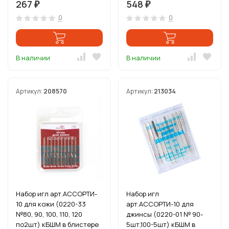
267
548
₽
₽
0
0
В наличии
В наличии
Артикул:
208570
Артикул:
213034
Набор игл арт.АССОРТИ-
Набор игл
10 для кожи (0220-33
арт.АССОРТИ-10 для
№80, 90, 100, 110, 120
джинсы (0220-01 № 90-
по2шт) кБШМ в блистере
5шт,100-5шт) кБШМ в