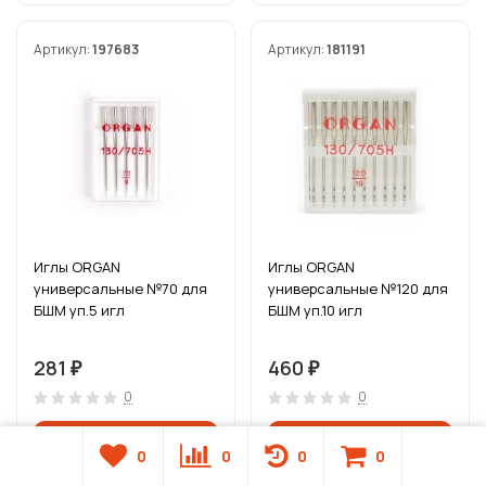
Артикул:
197683
Артикул:
181191
Иглы ORGAN
Иглы ORGAN
универсальные №70 для
универсальные №120 для
БШМ уп.5 игл
БШМ уп.10 игл
281
460
₽
₽
0
0
0
0
0
0
В наличии
В наличии