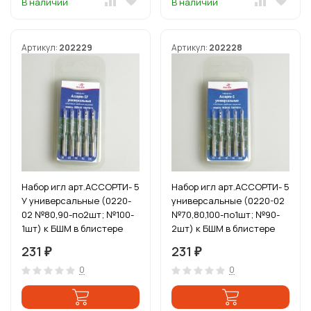
В наличии
В наличии
Артикул:
202229
Артикул:
202228
Набор игл арт.АССОРТИ- 5
Набор игл арт.АССОРТИ- 5
У универсальные (0220-
универсальные (0220-02
02 №80,90-по2шт; №100-
№70,80,100-по1шт; №90-
1шт) к БШМ в блистере
2шт) к БШМ в блистере
5игл
5игл
231
231
₽
₽
0
0