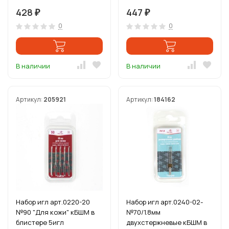
10игл
блистере 10игл
428
447
₽
₽
0
0
В наличии
В наличии
Артикул:
205921
Артикул:
184162
Набор игл арт.0220-20
Набор игл арт.0240-02-
№90 "Для кожи" кБШМ в
№70/1.8мм
блистере 5игл
двухстержневые кБШМ в