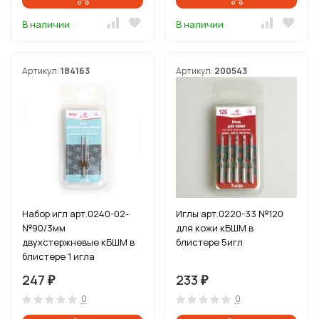
В наличии
В наличии
Артикул:
184163
Артикул:
200543
Набор игл арт.0240-02-
Иглы арт.0220-33 №120
№90/3мм
для кожи кБШМ в
двухстержневые кБШМ в
блистере 5игл
блистере 1 игла
247
233
₽
₽
0
0