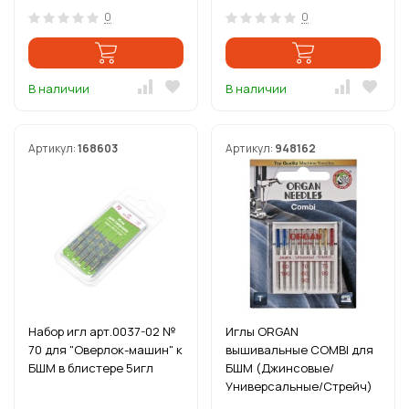
0
0
В наличии
В наличии
Артикул:
168603
Артикул:
948162
Набор игл арт.0037-02 №
Иглы ORGAN
70 для "Оверлок-машин" к
вышивальные COMBI для
БШМ в блистере 5игл
БШМ (Джинсовые/
Универсальные/Стрейч)
уп.5 игл