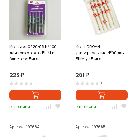
Иглы арт.0220-05 № 100
Иглы ORGAN
для трикотажа кБШМ в
универсальные №90 для
блистере 5игл
БШМ уп.5 игл
223
281
₽
₽
0
0
В наличии
В наличии
Артикул:
197684
Артикул:
197685