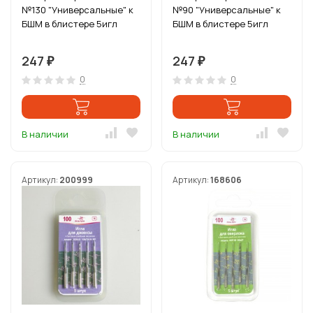
№130 "Универсальные" к
№90 "Универсальные" к
БШМ в блистере 5игл
БШМ в блистере 5игл
247
247
₽
₽
0
0
В наличии
В наличии
Артикул:
200999
Артикул:
168606