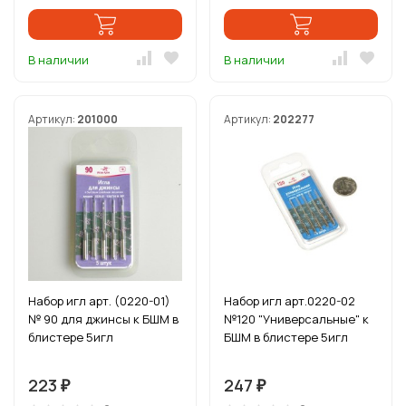
В наличии
В наличии
Артикул:
201000
Артикул:
202277
Набор игл арт. (0220-01)
Набор игл арт.0220-02
№ 90 для джинсы к БШМ в
№120 "Универсальные" к
блистере 5игл
БШМ в блистере 5игл
223
247
₽
₽