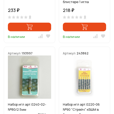
блистере 1 игла
233
218
₽
₽
0
0
В наличии
В наличии
Артикул:
193997
Артикул:
243862
Набор игл арт.0240-02-
Набор игл арт.0220-06
№80/2.5мм
№90 "Стрейч" кБШМ в