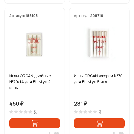
Артикул:
188105
Артикул:
208716
Иглы ORGAN двойные
Иглы ORGAN джерси №70
№70/1,4 для БШМ уп.2
для БШМ уп.5 игл
иглы
450
281
₽
₽
0
0