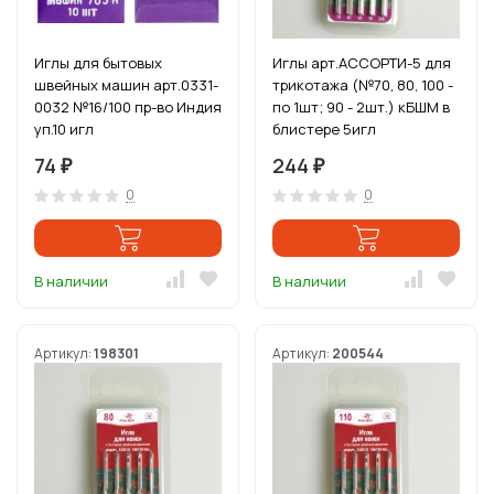
Иглы для бытовых
Иглы арт.АССОРТИ-5 для
швейных машин арт.0331-
трикотажа (№70, 80, 100 -
0032 №16/100 пр-во Индия
по 1шт; 90 - 2шт.) кБШМ в
уп.10 игл
блистере 5игл
74
244
₽
₽
0
0
В наличии
В наличии
Артикул:
198301
Артикул:
200544