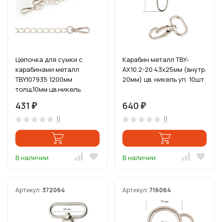
Цепочка для сумки с
Карабин металл TBY-
карабинами металл
AX10.2-20 43х25мм (внутр.
TBY.107935 1200мм
20мм) цв. никель уп. 10шт
толщ.10мм цв.никель
уп.1шт
431
640
₽
₽
0
0
В наличии
В наличии
Артикул:
372064
Артикул:
716064