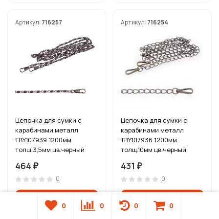
Артикул:
716257
Артикул:
716254
Цепочка для сумки с
Цепочка для сумки с
карабинами металл
карабинами металл
TBY.107939 1200мм
TBY.107936 1200мм
толщ.3,5мм цв.черный
толщ.10мм цв.черный
никель уп.5шт
никель уп.1шт
464
431
₽
₽
0
0
0
0
0
0
В наличии
В наличии