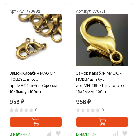
Артикул:
770692
Артикул:
770771
Замок Карабин MAGIC 4
Замок Карабин MAGIC 4
HOBBY для бус
HOBBY для бус
арт.MH.11195-4 цв.бронза
арт.MH.11196-1 цв.золото
10х5мм уп.100шт
15х9мм уп.100шт
958
958
₽
₽
0
0
В наличии
В наличии