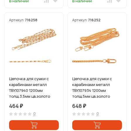
В наличии
В наличии
Артикул:
716258
Артикул:
716252
Цепочка для сумки с
Цепочка для сумки с
карабинами металл
карабинами металл
TBY.107940 1200мм
TBY.107934 1200мм
толщ.3,5мм цв.золото
толщ.5мм цв.золото
уп.5шт
уп.1шт
464
648
₽
₽
0
0