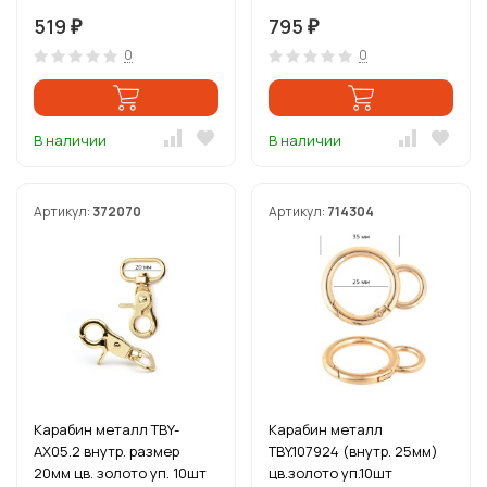
519
795
₽
₽
0
0
В наличии
В наличии
Артикул:
372070
Артикул:
714304
Карабин металл TBY-
Карабин металл
AX05.2 внутр. размер
TBY.107924 (внутр. 25мм)
20мм цв. золото уп. 10шт
цв.золото уп.10шт