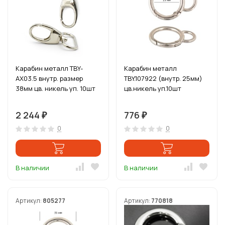
Карабин металл TBY-
Карабин металл
AX03.5 внутр. размер
TBY.107922 (внутр. 25мм)
38мм цв. никель уп. 10шт
цв.никель уп.10шт
2 244
776
₽
₽
0
0
В наличии
В наличии
Артикул:
805277
Артикул:
770818