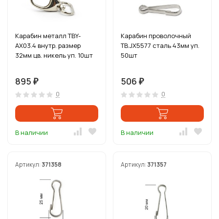
Карабин металл TBY-
Карабин проволочный
AX03.4 внутр. размер
ТВ.JX5577 сталь 43мм уп.
32мм цв. никель уп. 10шт
50шт
895
506
₽
₽
0
0
В наличии
В наличии
Артикул:
371358
Артикул:
371357