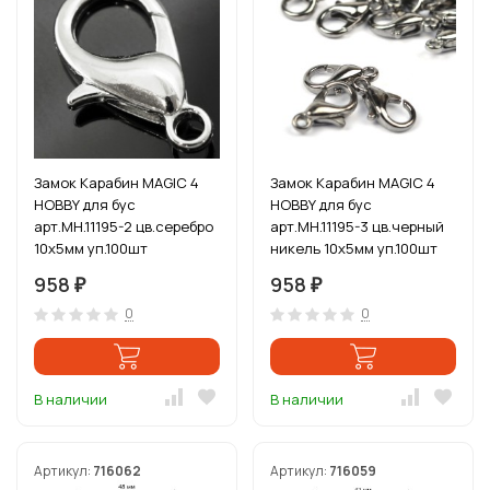
Замок Карабин MAGIC 4
Замок Карабин MAGIC 4
HOBBY для бус
HOBBY для бус
арт.MH.11195-2 цв.серебро
арт.MH.11195-3 цв.черный
10х5мм уп.100шт
никель 10х5мм уп.100шт
958
958
₽
₽
0
0
В наличии
В наличии
Артикул:
716062
Артикул:
716059