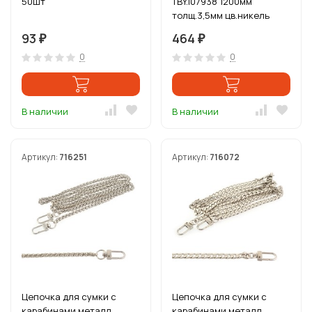
50шт
TBY.107938 1200мм
толщ.3,5мм цв.никель
уп.5шт
93
464
₽
₽
0
0
В наличии
В наличии
Артикул:
716251
Артикул:
716072
Цепочка для сумки с
Цепочка для сумки с
карабинами металл
карабинами металл