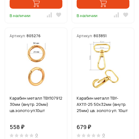
В наличии
В наличии
Артикул:
805276
Артикул:
803851
Карабин металл TBY.107912
Карабин металл TBY-
30мм (внутр. 20мм)
AX11.1-25 50х32мм (внутр.
цв.золото уп.10шт
25мм) цв. золото уп. 10шт
558
679
₽
₽
0
0