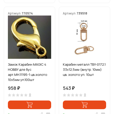
Артикул:
770574
Артикул:
739518
Замок Карабин MAGIC 4
Карабин металл TBY-0172.1
HOBBY для бус
33х12,5мм (внутр. 10мм)
арт.MH.11195-1 цв.золото
цв. золото уп. 10шт
10х5мм уп.100шт
958
543
₽
₽
0
0