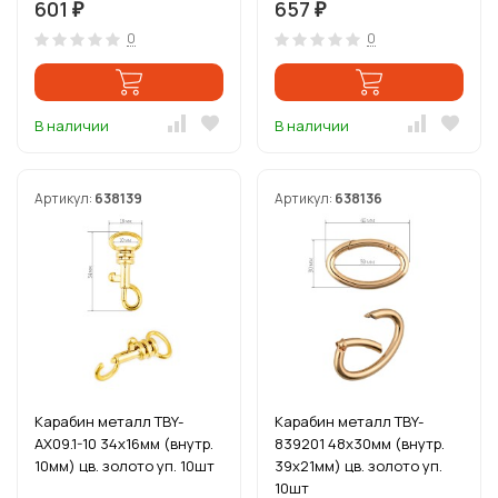
601
657
₽
₽
0
0
В наличии
В наличии
Артикул:
638139
Артикул:
638136
Карабин металл TBY-
Карабин металл TBY-
AX09.1-10 34х16мм (внутр.
839201 48х30мм (внутр.
10мм) цв. золото уп. 10шт
39х21мм) цв. золото уп.
10шт