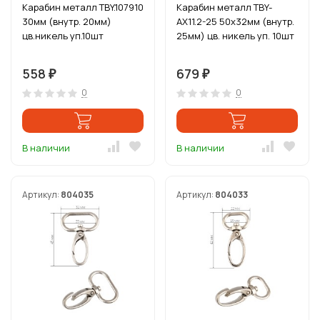
Карабин металл TBY.107910
Карабин металл TBY-
30мм (внутр. 20мм)
AX11.2-25 50х32мм (внутр.
цв.никель уп.10шт
25мм) цв. никель уп. 10шт
558
679
₽
₽
0
0
В наличии
В наличии
Артикул:
804035
Артикул:
804033