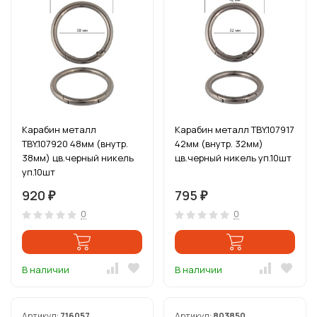
Карабин металл
Карабин металл TBY.107917
TBY.107920 48мм (внутр.
42мм (внутр. 32мм)
38мм) цв.черный никель
цв.черный никель уп.10шт
уп.10шт
920
795
₽
₽
0
0
В наличии
В наличии
Артикул:
716057
Артикул:
803850