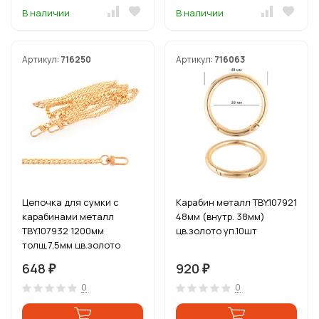
В наличии
В наличии
Артикул:
716250
Артикул:
716063
Цепочка для сумки с
Карабин металл TBY.107921
карабинами металл
48мм (внутр. 38мм)
TBY.107932 1200мм
цв.золото уп.10шт
толщ.7,5мм цв.золото
уп.1шт
648
920
₽
₽
0
0