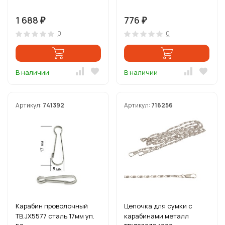
1 688
776
₽
₽
0
0
В наличии
В наличии
Артикул:
741392
Артикул:
716256
Карабин проволочный
Цепочка для сумки с
ТВ.JX5577 сталь 17мм уп.
карабинами металл