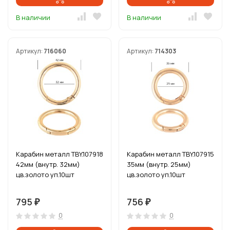
В наличии
В наличии
Артикул:
716060
Артикул:
714303
Карабин металл TBY.107918
Карабин металл TBY.107915
42мм (внутр. 32мм)
35мм (внутр. 25мм)
цв.золото уп.10шт
цв.золото уп.10шт
795
756
₽
₽
0
0