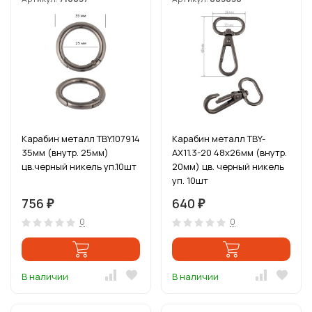
Карабин металл TBY.107914
Карабин металл TBY-
35мм (внутр. 25мм)
AX11.3-20 48х26мм (внутр.
цв.черный никель уп.10шт
20мм) цв. черный никель
уп. 10шт
756
640
₽
₽
0
0
В наличии
В наличии