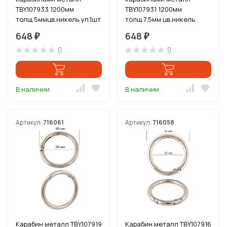
TBY.107933 1200мм
TBY.107931 1200мм
толщ.5ммцв.никель уп.1шт
толщ.7,5мм цв.никель
уп.1шт
648
648
₽
₽
0
0
В наличии
В наличии
Артикул:
716061
Артикул:
716058
Карабин металл TBY.107919
Карабин металл TBY.107916