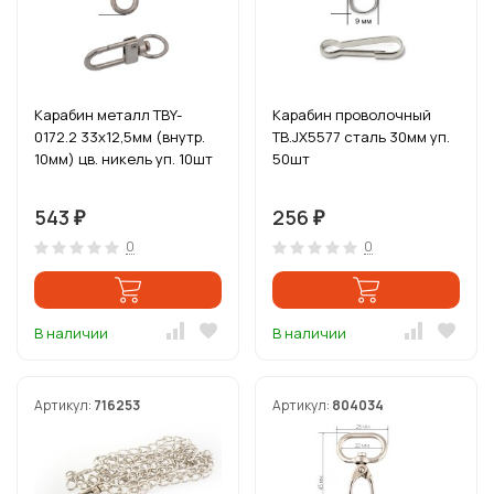
Карабин металл TBY-
Карабин проволочный
0172.2 33х12,5мм (внутр.
ТВ.JX5577 сталь 30мм уп.
10мм) цв. никель уп. 10шт
50шт
543
256
₽
₽
0
0
В наличии
В наличии
Артикул:
716253
Артикул:
804034