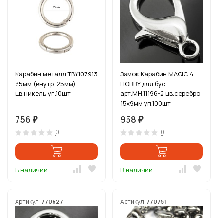
Карабин металл TBY.107913
Замок Карабин MAGIC 4
35мм (внутр. 25мм)
HOBBY для бус
цв.никель уп.10шт
арт.MH.11196-2 цв.серебро
15х9мм уп.100шт
756
958
₽
₽
0
0
В наличии
В наличии
Артикул:
770627
Артикул:
770751