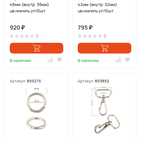
48мм (внутр. 38мм)
42мм (внутр. 32мм)
цв.никель уп.10шт
цв.никель уп.10шт
920
795
₽
₽
0
0
В наличии
В наличии
Артикул:
805275
Артикул:
803852