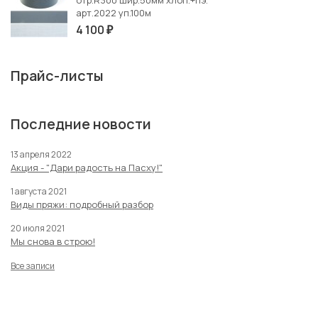
отр.R300 шир.50мм хлоп.+пэ.
арт.2022 уп.100м
4 100
₽
Прайс-листы
Последние новости
13 апреля 2022
Акция - "Дари радость на Пасху!"
1 августа 2021
Виды пряжи: подробный разбор
20 июля 2021
Мы снова в строю!
Все записи