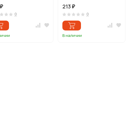
213
₽
₽
0
0
личии
В наличии