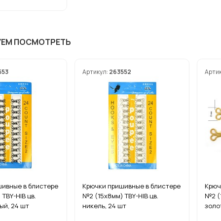
УЕМ ПОСМОТРЕТЬ
553
Артикул:
263552
Арти
шивные в блистере
Крючки пришивные в блистере
Крюч
TBY-HIB цв.
№2 (15х8мм) TBY-HIB цв.
№2 (
ый, 24 шт
никель, 24 шт
золо