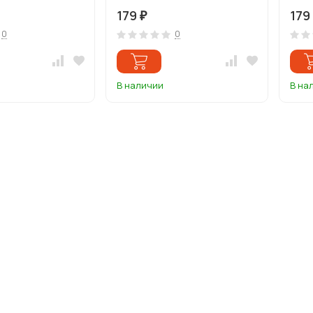
179
179
₽
0
0
В наличии
В на