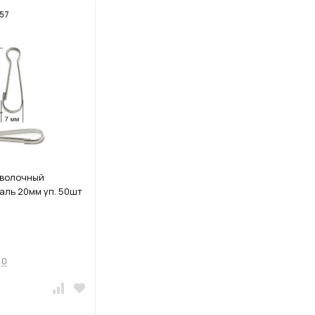
57
оволочный
таль 20мм уп. 50шт
0