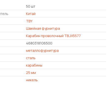
50 шт
итель
Китай
TBY
Швейная фурнитура
Карабин проволочный ТВ.JX5577
4680318106500
металлофурнитура
сталь
карабины
25 мм
никель