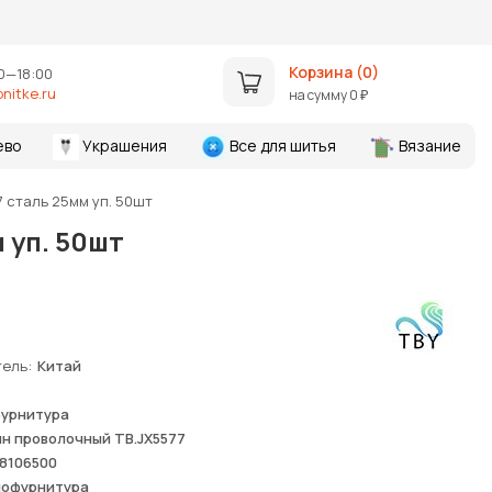
Корзина (
0
)
0—18:00
nitke.ru
на сумму
0
₽
ево
Украшения
Все для шитья
Вязание
 сталь 25мм уп. 50шт
 уп. 50шт
тель
Китай
фурнитура
н проволочный ТВ.JX5577
8106500
лофурнитура