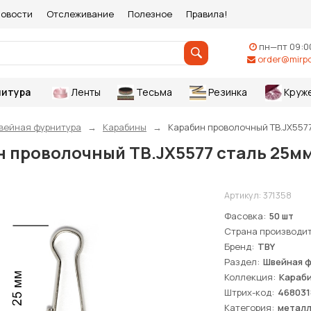
овости
Отслеживание
Полезное
Правила!
пн—пт 09:0
order@mirpo
итура
Ленты
Тесьма
Резинка
Круж
вейная фурнитура
Карабины
Карабин проволочный ТВ.JX5577
 проволочный ТВ.JX5577 сталь 25мм
Артикул:
371358
Фасовка
50 шт
Страна производи
Бренд
TBY
Раздел
Швейная 
Коллекция
Караби
Штрих-код
468031
Категория
метал