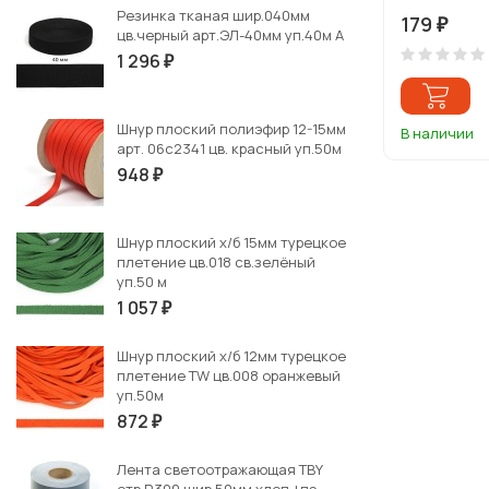
Резинка тканая шир.040мм
179
₽
цв.черный арт.ЭЛ-40мм уп.40м А
1 296
₽
Шнур плоский полиэфир 12-15мм
В наличии
арт. 06с2341 цв. красный уп.50м
948
₽
Шнур плоский х/б 15мм турецкое
плетение цв.018 св.зелёный
уп.50 м
1 057
₽
Шнур плоский х/б 12мм турецкое
плетение TW цв.008 оранжевый
уп.50м
872
₽
Лента светоотражающая TBY