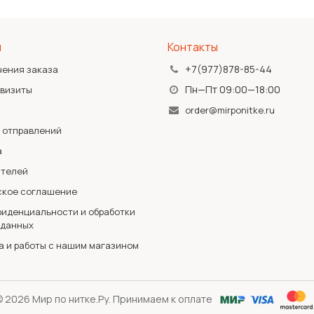
я
Контакты
+7(977)878-85-44
чения заказа
Пн—Пт 09:00—18:00
квизиты
order@mirponitke.ru
 отправлений
а
ателей
ское соглашение
иденциальности и обработки
 данных
а и работы с нашим магазином
 2026 Мир по нитке.Ру. Принимаем к оплате