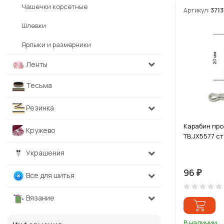
Чашечки корсетные
Артикул:
3713
Шлевки
Ярлыки и размерники
Ленты
Тесьма
Резинка
Карабин пр
Кружево
ТВ.JX5577 с
Украшения
96
₽
Все для шитья
Вязание
В наличии