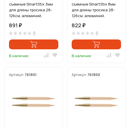
съемные SmartStix 3мм
съемные SmartStix 8мм
для длины тросика 28-
для длины тросика 28-
126см, алюминий,
126см, алюминий,
серебристый/нефритовый
серебристый/изумрудный
891
822
₽
₽
0
0
В наличии
В наличии
Артикул:
761801
Артикул:
761800