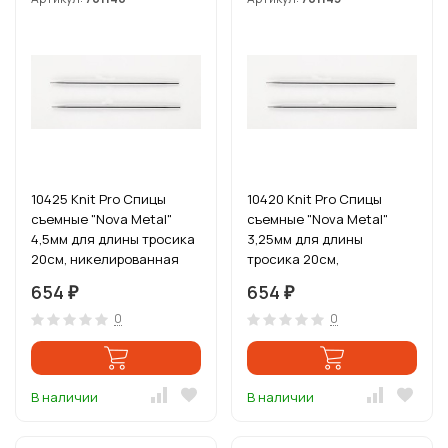
10425 Knit Pro Спицы
10420 Knit Pro Спицы
съемные "Nova Metal"
съемные "Nova Metal"
4,5мм для длины тросика
3,25мм для длины
20см, никелированная
тросика 20см,
латунь, серебристый, 2шт
никелированная латунь,
654
654
₽
₽
серебристый, 2шт
0
0
В наличии
В наличии