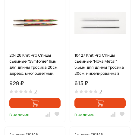
20428 Knit Pro Спицы
10427 Knit Pro Спицы
съемные "Symfonie" 6мм
съемные "Nova Metal"
для длины тросика 20см,
5,5мм для длины тросика
дерево, многоцветный,
20см, никелированная
2шт
латунь, серебристый, 2шт
928
615
₽
₽
0
0
В наличии
В наличии
Артикул:
761146
Артикул:
761145