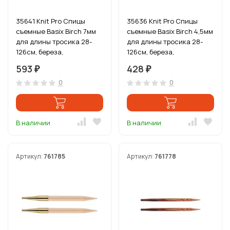
35641 Knit Pro Спицы
35636 Knit Pro Спицы
съемные Basix Birch 7мм
съемные Basix Birch 4,5мм
для длины тросика 28-
для длины тросика 28-
126см, береза,
126см, береза,
натуральный, 2шт
натуральный, 2шт
593
428
₽
₽
0
0
В наличии
В наличии
Артикул:
761785
Артикул:
761778