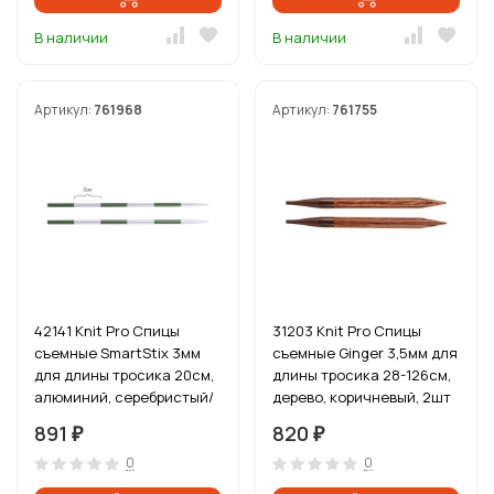
В наличии
В наличии
Артикул:
761968
Артикул:
761755
42141 Knit Pro Спицы
31203 Knit Pro Спицы
съемные SmartStix 3мм
съемные Ginger 3,5мм для
для длины тросика 20см,
длины тросика 28-126см,
алюминий, серебристый/
дерево, коричневый, 2шт
нефритовый
891
820
₽
₽
0
0