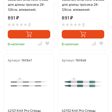
для длины тросика 28-
для длины тросика 28-
126см, алюминий,
126см, алюминий,
серебристый/
серебристый/изумрудный
891
891
₽
₽
хризолитовый
0
0
В наличии
В наличии
Артикул:
761947
Артикул:
761946
42121 Knit Pro Спицы
42132 Knit Pro Спицы