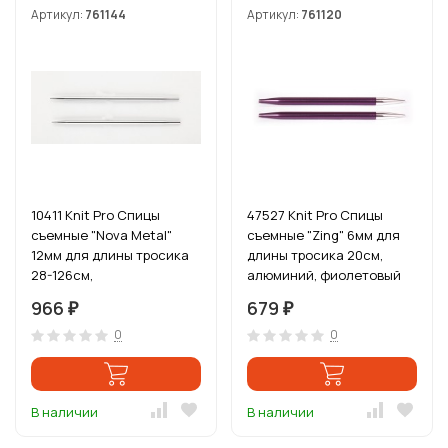
Артикул:
761144
Артикул:
761120
10411 Knit Pro Спицы
47527 Knit Pro Спицы
съемные "Nova Metal"
съемные "Zing" 6мм для
12мм для длины тросика
длины тросика 20см,
28-126см,
алюминий, фиолетовый
никелированная латунь,
бархат, 2шт
966
679
₽
₽
серебристый, 2шт
0
0
В наличии
В наличии