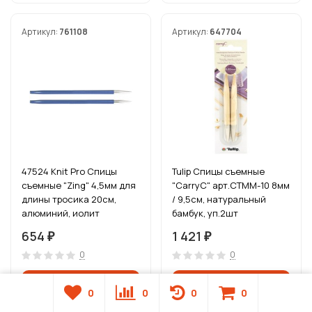
Артикул:
761108
Артикул:
647704
47524 Knit Pro Спицы
Tulip Спицы съемные
съемные "Zing" 4,5мм для
"CarryC" арт.CTMM-10 8мм
длины тросика 20см,
/ 9,5см, натуральный
алюминий, иолит
бамбук, уп.2шт
(фиолетовый), 2шт
654
1 421
₽
₽
0
0
0
0
0
0
В наличии
В наличии