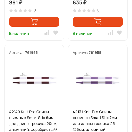
891
835
₽
₽
0
0
В наличии
В наличии
Артикул:
761965
Артикул:
761958
42149 Knit Pro Спицы
42131 Knit Pro Спицы
съемные SmartStix 6мм
съемные SmartStix 7мм
для длины тросика 20см,
для длины тросика 28-
алюминий, серебристый/
126см, алюминий,