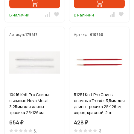
В наличии
В наличии
Артикул:
179417
Артикул:
610760
10416 Knit Pro Спицы
51251 Knit Pro Спицы
съемные Nova Metal
съемные Trendz 3,5мм для
3,25мм для длины
длины тросика 28-126см,
тросика 28-126см,
акрил, красный, 2шт
никелированная латунь,
654
428
₽
₽
серебристый, 2шт
0
0