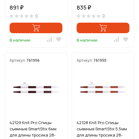
фиолетовый бархат
серебристый/
891
835
₽
₽
аметистовый
0
0
В наличии
В наличии
Артикул:
761956
Артикул:
761955
42129 Knit Pro Спицы
42128 Knit Pro Спицы
съемные SmartStix 6мм
съемные SmartStix 5,5мм
для длины тросика 28-
для длины тросика 28-