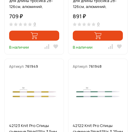
для длины тросика 28-
для длины тросика 28-
126см, алюминий,
126см, алюминий,
серебристый/рубиновый
серебристый/иолит
709
891
₽
₽
0
0
В наличии
В наличии
Артикул:
761949
Артикул:
761948
42123 Knit Pro Спицы
42122 Knit Pro Спицы
съемные SmartStix 3,5мм
съемные SmartStix 3,25мм