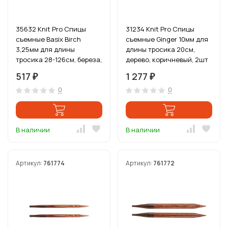
35632 Knit Pro Спицы
31234 Knit Pro Спицы
съемные Basix Birch
съемные Ginger 10мм для
3,25мм для длины
длины тросика 20см,
тросика 28-126см, береза,
дерево, коричневый, 2шт
натуральный, 2шт
517
1 277
₽
₽
0
0
В наличии
В наличии
Артикул:
761774
Артикул:
761772