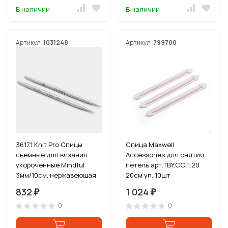
В наличии
В наличии
Артикул:
1031248
Артикул:
799700
36171 Knit Pro Спицы
Спица Maxwell
съемные для вязания
Accessories для снятия
укороченные Mindful
петель арт.TBY.ССП.20
3мм/10см, нержавеющая
20см уп. 10шт
сталь, серебристый, 2шт
832
1 024
₽
₽
0
0