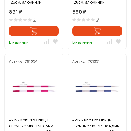
126см, алюминий,
126см, алюминий,
серебристый/
серебристый/охра
891
590
₽
₽
фиолетовый бархат
0
0
В наличии
В наличии
Артикул:
761954
Артикул:
761951
42127 Knit Pro Спицы
42126 Knit Pro Спицы
съемные SmartStix 5мм
съемные SmartStix 4,5мм