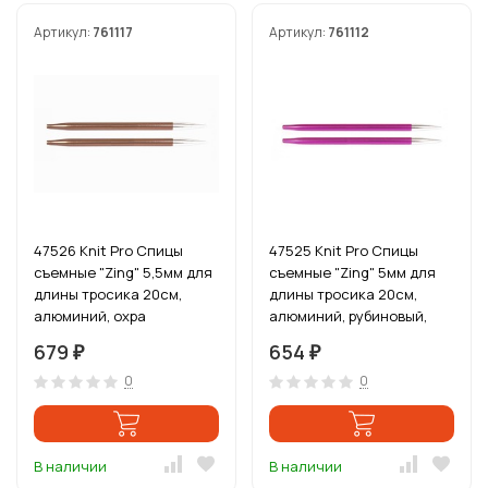
Артикул:
761117
Артикул:
761112
47526 Knit Pro Спицы
47525 Knit Pro Спицы
съемные "Zing" 5,5мм для
съемные "Zing" 5мм для
длины тросика 20см,
длины тросика 20см,
алюминий, охра
алюминий, рубиновый,
(коричневый), 2шт
2шт
679
654
₽
₽
0
0
В наличии
В наличии