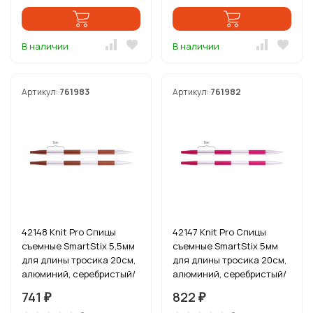
В наличии
В наличии
Артикул:
761983
Артикул:
761982
42148 Knit Pro Спицы
42147 Knit Pro Спицы
съемные SmartStix 5,5мм
съемные SmartStix 5мм
для длины тросика 20см,
для длины тросика 20см,
алюминий, серебристый/
алюминий, серебристый/
охра
рубиновый
741
822
₽
₽