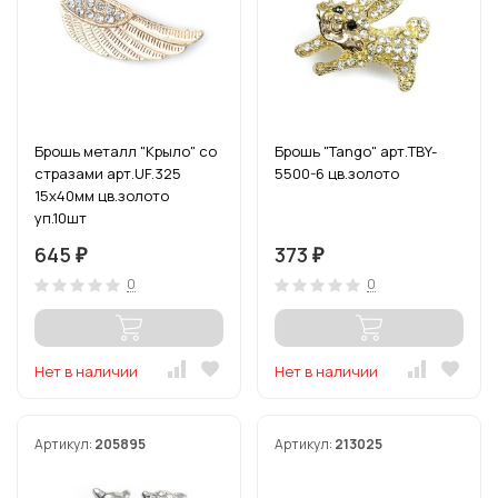
Брошь металл "Крыло" со
Брошь "Tango" арт.TBY-
стразами арт.UF.325
5500-6 цв.золото
15х40мм цв.золото
уп.10шт
645
373
₽
₽
0
0
Нет в наличии
Нет в наличии
Артикул:
205895
Артикул:
213025