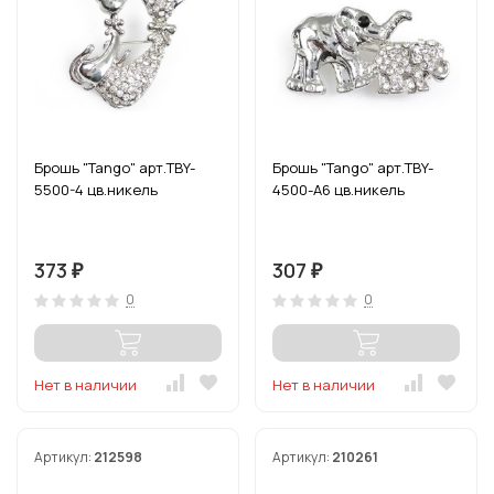
Брошь "Tango" арт.TBY-
Брошь "Tango" арт.TBY-
5500-4 цв.никель
4500-А6 цв.никель
373
307
₽
₽
0
0
Нет в наличии
Нет в наличии
Артикул:
212598
Артикул:
210261