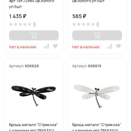
арт.TBY.72984 цв.золото
цв.золото уп.5шт
уп.5шт
1 435
585
₽
₽
0
0
Нет в наличии
Нет в наличии
Артикул:
606620
Артикул:
606619
Брошь металл "Стрекоза"
Брошь металл "Стрекоза"
с камнями арт.TBY.63141
с камнями арт.TBY.63140