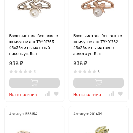
Брошь металл Вешалка с
Брошь металл Вешалка с
жемчугом арт.TBY.91763
жемчугом арт.TBY.91762
45х36мм цв. матовый
45х36мм цв. матовое
никель уп. 5шт
золото уп. 5шт
838
838
₽
₽
0
0
Нет в наличии
Нет в наличии
Артикул:
555154
Артикул:
201439