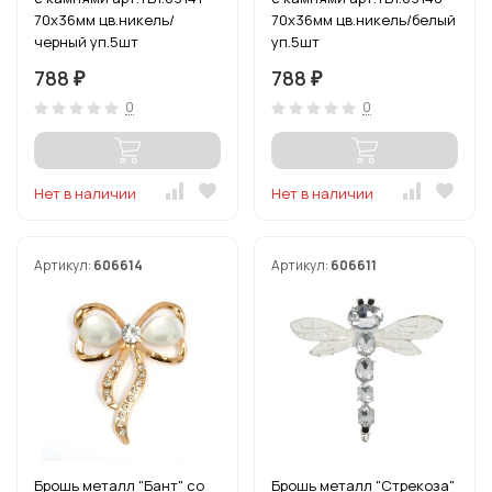
70х36мм цв.никель/
70х36мм цв.никель/белый
черный уп.5шт
уп.5шт
788
788
₽
₽
0
0
Нет в наличии
Нет в наличии
Артикул:
606614
Артикул:
606611
Брошь металл "Бант" со
Брошь металл "Стрекоза"