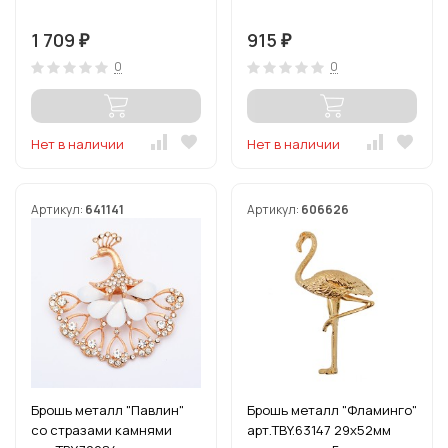
1 709
915
₽
₽
0
0
Нет в наличии
Нет в наличии
Артикул:
641141
Артикул:
606626
Брошь металл "Павлин"
Брошь металл "Фламинго"
со стразами камнями
арт.TBY.63147 29х52мм