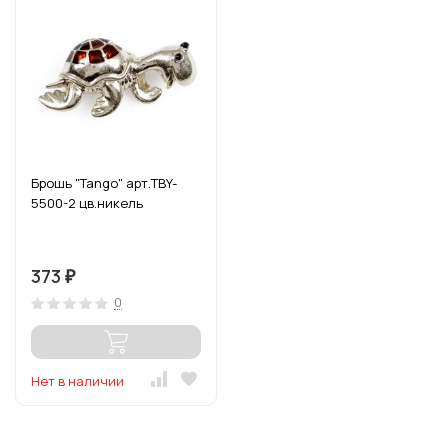
Брошь "Tango" арт.TBY-
5500-2 цв.никель
373
₽
0
Нет в наличии