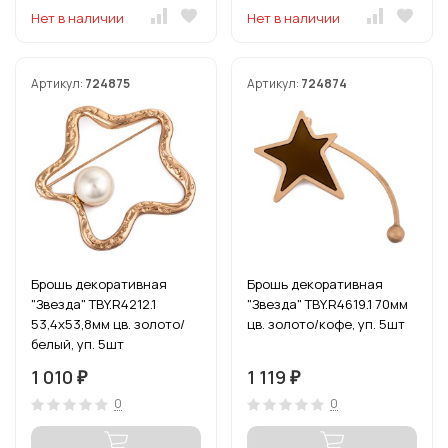
Нет в наличии
Нет в наличии
Артикул:
724875
Артикул:
724874
Брошь декоративная
Брошь декоративная
"Звезда" TBY.R4212.1
"Звезда" TBY.R4619.1 70мм
53,4х53,8мм цв. золото/
цв. золото/кофе, уп. 5шт
белый, уп. 5шт
1 010
1 119
₽
₽
0
0