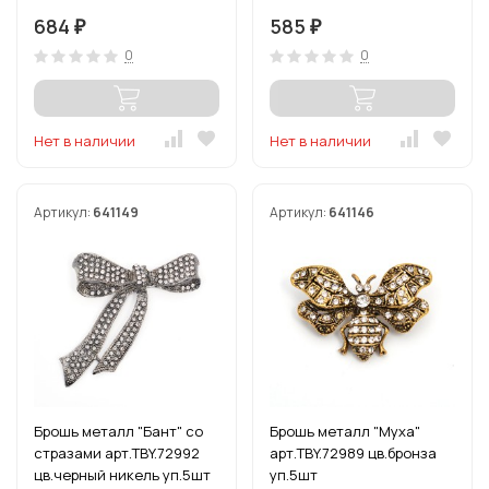
684
585
₽
₽
0
0
Нет в наличии
Нет в наличии
Артикул:
641149
Артикул:
641146
Брошь металл "Бант" со
Брошь металл "Муха"
стразами арт.TBY.72992
арт.TBY.72989 цв.бронза
цв.черный никель уп.5шт
уп.5шт