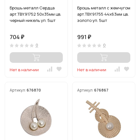
Брошь металл Сердца
Брошь металл с жемчугом
арт.TBY.91752 50х35мм цв.
арт.TBY.91755 44х63мм цв.
черный никель уп. 5шт
золото уп. 5шт
704
991
₽
₽
0
0
Нет в наличии
Нет в наличии
Артикул:
676870
Артикул:
676867