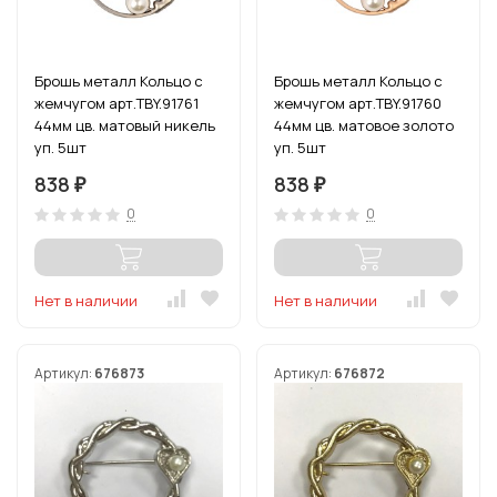
Брошь металл Кольцо с
Брошь металл Кольцо с
жемчугом арт.TBY.91761
жемчугом арт.TBY.91760
44мм цв. матовый никель
44мм цв. матовое золото
уп. 5шт
уп. 5шт
838
838
₽
₽
0
0
Нет в наличии
Нет в наличии
Артикул:
676873
Артикул:
676872