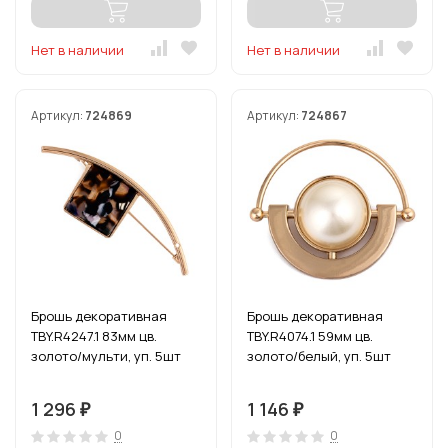
Нет в наличии
Нет в наличии
Артикул:
724869
Артикул:
724867
Брошь декоративная
Брошь декоративная
TBY.R4247.1 83мм цв.
TBY.R4074.1 59мм цв.
золото/мульти, уп. 5шт
золото/белый, уп. 5шт
1 296
1 146
₽
₽
0
0