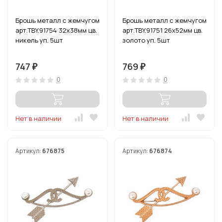
Брошь металл с жемчугом
Брошь металл с жемчугом
арт.TBY.91754 32х38мм цв.
арт.TBY.91751 26х52мм цв.
никель уп. 5шт
золото уп. 5шт
747
769
₽
₽
0
0
Нет в наличии
Нет в наличии
Артикул:
676875
Артикул:
676874