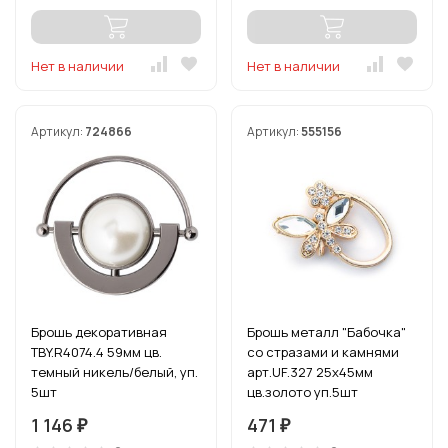
Нет в наличии
Нет в наличии
Артикул:
724866
Артикул:
555156
Брошь декоративная
Брошь металл "Бабочка"
TBY.R4074.4 59мм цв.
со стразами и камнями
темный никель/белый, уп.
арт.UF.327 25х45мм
5шт
цв.золото уп.5шт
1 146
471
₽
₽