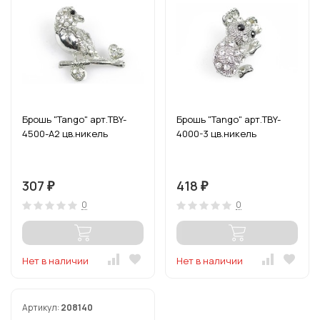
Брошь "Tango" арт.TBY-
Брошь "Tango" арт.TBY-
4500-А2 цв.никель
4000-3 цв.никель
307
418
₽
₽
0
0
Нет в наличии
Нет в наличии
Артикул:
208140