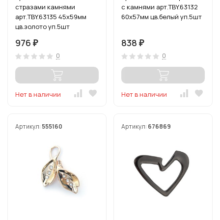
стразами камнями
с камнями арт.TBY.63132
арт.TBY.63135 45х59мм
60х57мм цв.белый уп.5шт
цв.золото уп.5шт
976
838
₽
₽
0
0
Нет в наличии
Нет в наличии
Артикул:
555160
Артикул:
676869