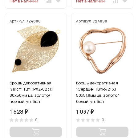
Нет в наличии
Нет в наличии
Артикул:
724886
Артикул:
724890
Брошь декоративная
Брошь декоративная
"Лист" TBY.HPXZ-0231.1
"Сердце" TBY.R4213.1
80х50мм цв. золото/
50х51,9мм цв. золото/
черный, уп. 5шт
белый, уп. 5шт
1 528
1 037
₽
₽
0
0