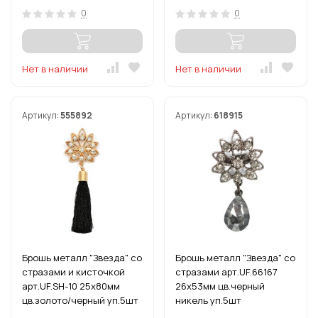
0
0
Нет в наличии
Нет в наличии
Артикул:
555892
Артикул:
618915
Брошь металл "Звезда" со
Брошь металл "Звезда" со
стразами и кисточкой
стразами арт.UF.66167
арт.UF.SH-10 25х80мм
26х53мм цв.черный
цв.золото/черный уп.5шт
никель уп.5шт