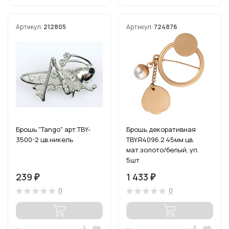
Артикул:
212805
Артикул:
724876
Брошь "Tango" арт.TBY-
Брошь декоративная
3500-2 цв.никель
TBY.R4096.2 45мм цв.
мат.золото/белый, уп.
5шт
239
1 433
₽
₽
0
0