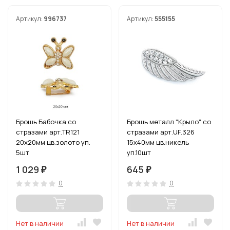
Артикул:
996737
Артикул:
555155
Брошь Бабочка со
Брошь металл "Крыло" со
стразами арт.TR121
стразами арт.UF.326
20х20мм цв.золото уп.
15х40мм цв.никель
5шт
уп.10шт
1 029
645
₽
₽
0
0
Нет в наличии
Нет в наличии