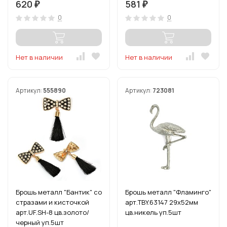
620
581
₽
₽
0
0
Нет в наличии
Нет в наличии
Артикул:
555890
Артикул:
723081
Брошь металл "Бантик" со
Брошь металл "Фламинго"
стразами и кисточкой
арт.TBY.63147 29х52мм
арт.UF.SH-8 цв.золото/
цв.никель уп.5шт
черный уп.5шт