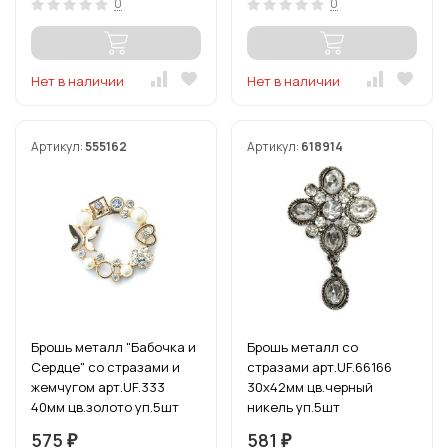
0
0
Нет в наличии
Нет в наличии
Артикул:
555162
Артикул:
618914
Брошь металл "Бабочка и
Брошь металл со
Сердце" со стразами и
стразами арт.UF.66166
жемчугом арт.UF.333
30х42мм цв.черный
40мм цв.золото уп.5шт
никель уп.5шт
575
581
₽
₽