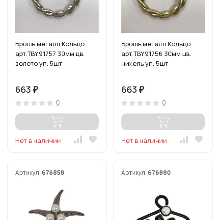
Брошь металл Кольцо
Брошь металл Кольцо
арт.TBY.91757 30мм цв.
арт.TBY.91756 30мм цв.
золото уп. 5шт
никель уп. 5шт
663
663
₽
₽
0
0
Нет в наличии
Нет в наличии
Артикул:
676858
Артикул:
676880