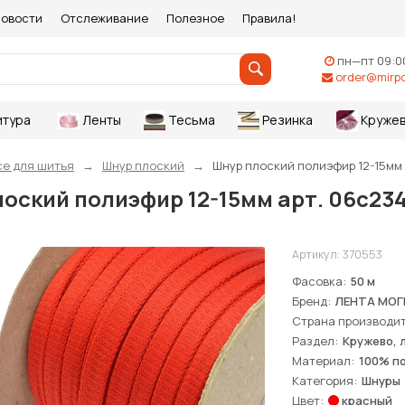
овости
Отслеживание
Полезное
Правила!
пн—пт 09:0
order@mirpo
итура
Ленты
Тесьма
Резинка
Круже
се для шитья
Шнур плоский
Шнур плоский полиэфир 12-15мм а
оский полиэфир 12-15мм арт. 06с234
Артикул:
370553
Фасовка
50 м
Бренд
ЛЕНТА МОГ
Страна производи
Раздел
Кружево, 
Материал
100% п
Категория
Шнуры
Цвет
красный