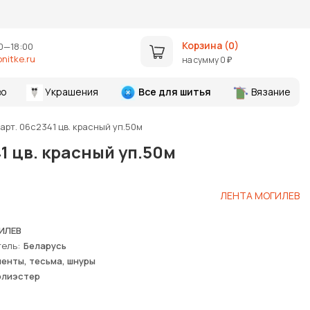
Корзина (
0
)
0—18:00
nitke.ru
на сумму
0
₽
во
Украшения
Все для шитья
Вязание
рт. 06с2341 цв. красный уп.50м
1 цв. красный уп.50м
ЛЕНТА МОГИЛЕВ
ИЛЕВ
тель
Беларусь
ленты, тесьма, шнуры
олиэстер