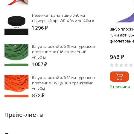
Резинка тканая шир.040мм
цв.черный арт.ЭЛ-40мм уп.40м А
1 296
₽
Шнур плоски
15мм арт. 06
фиолетовый
Шнур плоский х/б 15мм турецкое
плетение цв.018 св.зелёный
948
уп.50 м
₽
1 057
₽
Шнур плоский х/б 12мм турецкое
плетение TW цв.008 оранжевый
В наличии
уп.50м
872
₽
Прайс-листы