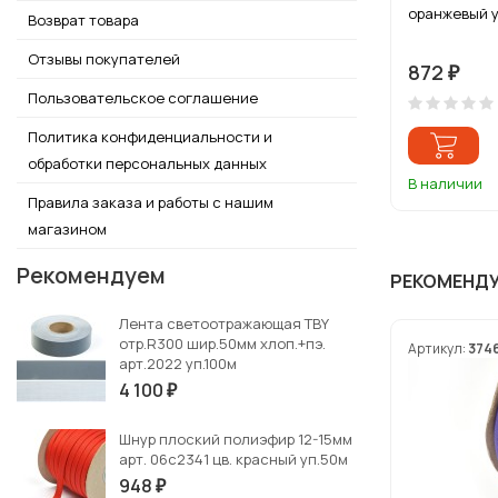
оранжевый 
Возврат товара
Отзывы покупателей
872
₽
Пользовательское соглашение
Политика конфиденциальности и
обработки персональных данных
В наличии
Правила заказа и работы с нашим
магазином
Рекомендуем
РЕКОМЕНД
Лента светоотражающая TBY
отр.R300 шир.50мм хлоп.+пэ.
Артикул:
374
арт.2022 уп.100м
4 100
₽
Шнур плоский полиэфир 12-15мм
арт. 06с2341 цв. красный уп.50м
948
₽