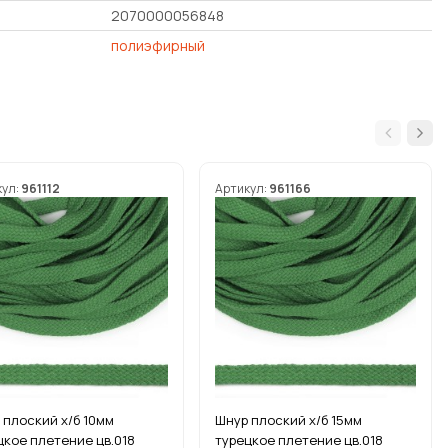
2070000056848
полиэфирный
кул:
961112
Артикул:
961166
 плоский х/б 10мм
Шнур плоский х/б 15мм
цкое плетение цв.018
турецкое плетение цв.018