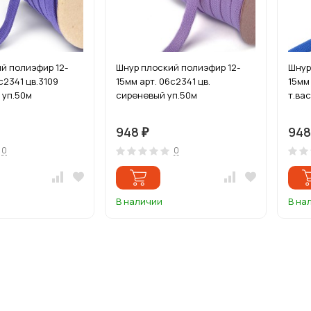
й полиэфир 12-
Шнур плоский полиэфир 12-
Шнур
с2341 цв.3109
15мм арт. 06с2341 цв.
15мм 
 уп.50м
сиреневый уп.50м
т.ва
948
94
₽
0
0
В наличии
В на