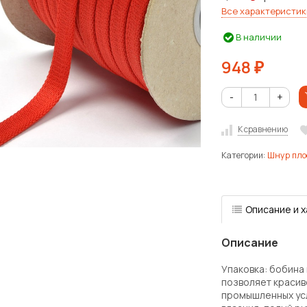
Все характеристик
В наличии
948
₽
-
+
К сравнению
Категории:
Шнур пло
Описание и 
Описание
Упаковка: бобина 
позволяет красиво
промышленных усл