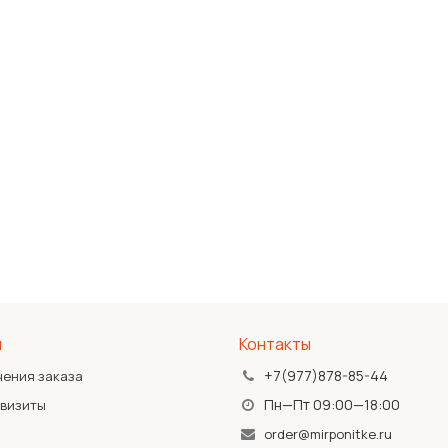
я
Контакты
+7(977)878-85-44
чения заказа
Пн—Пт 09:00—18:00
квизиты
order@mirponitke.ru