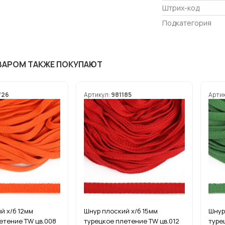
Штрих-код
Подкатегория
ВАРОМ ТАКЖЕ ПОКУПАЮТ
726
Артикул:
981185
Арти
й х/б 12мм
Шнур плоский х/б 15мм
Шнур
етение TW цв.008
турецкое плетение TW цв.012
туре