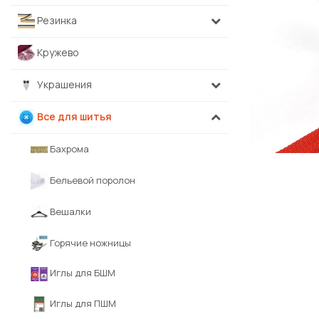
Резинка
Кружево
Украшения
Все для шитья
Бахрома
Бельевой поролон
Вешалки
Горячие ножницы
Иглы для БШМ
Иглы для ПШМ