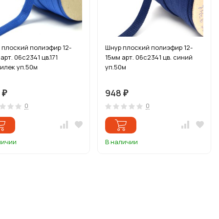
 плоский полиэфир 12-
Шнур плоский полиэфир 12-
арт. 06с2341 цв.171
15мм арт. 06с2341 цв. синий
силек уп.50м
уп.50м
8
948
₽
₽
0
0
личии
В наличии