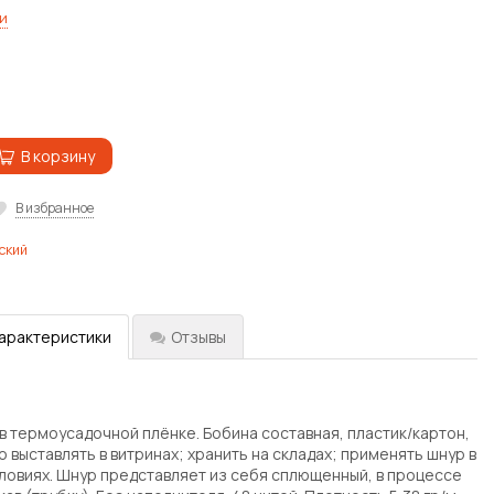
и
В корзину
В избранное
ский
характеристики
Отзывы
в термоусадочной плёнке. Бобина составная, пластик/картон,
 выставлять в витринах; хранить на складах; применять шнур в
овиях. Шнур представляет из себя сплющенный, в процессе