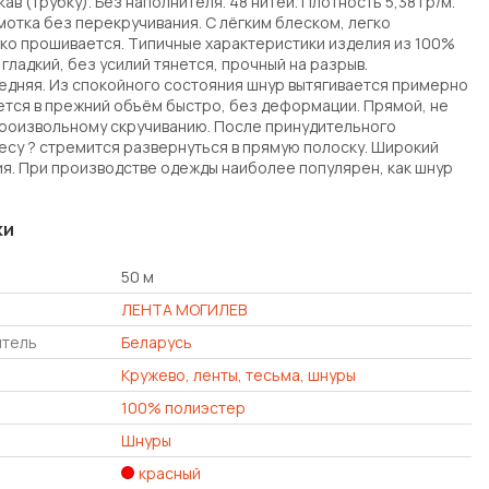
кав (трубку). Без наполнителя. 48 нитей. Плотность 5,38 гр/м.
мотка без перекручивания. С лёгким блеском, легко
гко прошивается. Типичные характеристики изделия из 100%
гладкий, без усилий тянется, прочный на разрыв.
едняя. Из спокойного состояния шнур вытягивается примерно
ется в прежний объём быстро, без деформации. Прямой, не
роизвольному скручиванию. После принудительного
весу ? стремится развернуться в прямую полоску. Широкий
я. При производстве одежды наиболее популярен, как шнур
ки
50 м
ЛЕНТА МОГИЛЕВ
итель
Беларусь
Кружево, ленты, тесьма, шнуры
100% полиэстер
Шнуры
красный