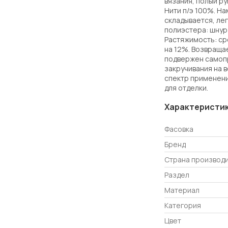
вязания, полый ру
Нити п/э 100%. На
складывается, ле
полиэстера: шнур 
Растяжимость: ср
на 12%. Возвраща
подвержен самоп
закручивания на 
спектр применени
для отделки.
Характеристи
Фасовка
Бренд
Страна производ
Раздел
Материал
Категория
Цвет