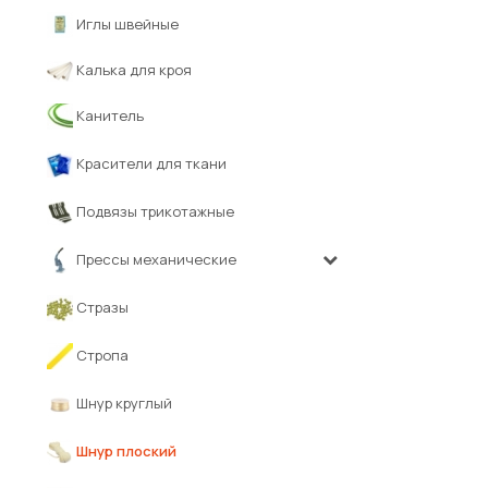
Иглы швейные
Калька для кроя
Канитель
Красители для ткани
Подвязы трикотажные
Прессы механические
Стразы
Стропа
Шнур круглый
Шнур плоский