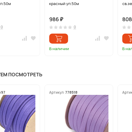
уп.50м
красный уп.50м
св.з
986
80
₽
0
0
В наличии
В на
УЕМ ПОСМОТРЕТЬ
697
Артикул:
778518
Арти