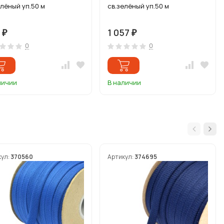
елёный уп.50 м
св.зелёный уп.50 м
8
1 057
₽
₽
0
0
личии
В наличии
кул:
370560
Артикул:
374695