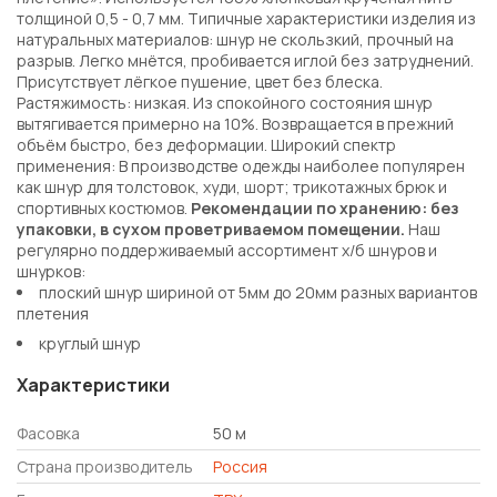
толщиной 0,5 - 0,7 мм. Типичные характеристики изделия из
натуральных материалов: шнур не скользкий, прочный на
разрыв. Легко мнётся, пробивается иглой без затруднений.
Присутствует лёгкое пушение, цвет без блеска.
Растяжимость: низкая. Из спокойного состояния шнур
вытягивается примерно на 10%. Возвращается в прежний
объём быстро, без деформации. Широкий спектр
применения: В производстве одежды наиболее популярен
как шнур для толстовок, худи, шорт; трикотажных брюк и
спортивных костюмов.
Рекомендации по хранению: без
упаковки, в сухом проветриваемом помещении.
Наш
регулярно поддерживаемый ассортимент х/б шнуров и
шнурков:
плоский шнур шириной от 5мм до 20мм разных вариантов
плетения
круглый шнур
Характеристики
Фасовка
50 м
Страна производитель
Россия