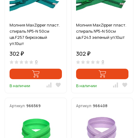
Молния MaxZipper пласт.
Молния MaxZipper пласт.
спираль №5-N 50см
спираль №5-N 50см
цв.F257 бирюзовый
цв.F243 зеленый уп.10шт
уп.10шт
302
302
₽
₽
0
0
В наличии
В наличии
Артикул:
966569
Артикул:
966408