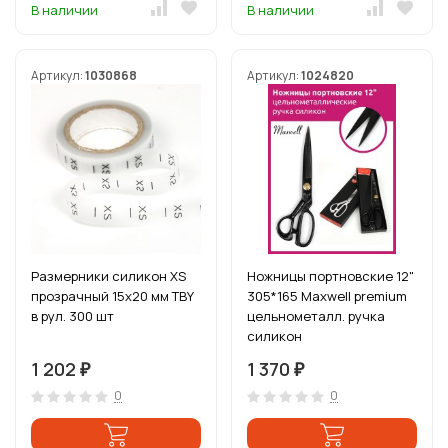
В наличии
В наличии
Артикул:
1030868
Артикул:
1024820
Размерники силикон XS
Ножницы портновские 12"
прозрачный 15х20 мм TBY
305*165 Maxwell premium
в рул. 300 шт
цельнометалл. ручка
силикон
1 202
1 370
₽
₽
0
0