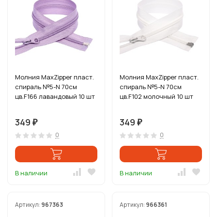
Молния MaxZipper пласт.
Молния MaxZipper пласт.
спираль №5-N 70см
спираль №5-N 70см
цв.F166 лавандовый 10 шт
цв.F102 молочный 10 шт
349
349
₽
₽
0
0
В наличии
В наличии
Артикул:
967363
Артикул:
966361