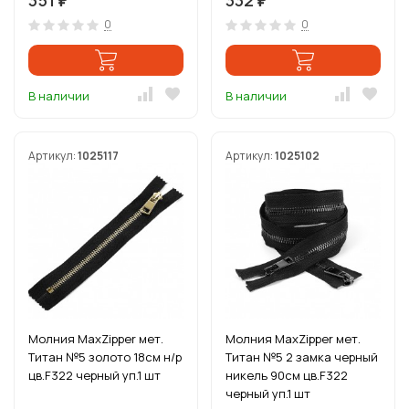
351
332
₽
₽
0
0
В наличии
В наличии
Артикул:
1025117
Артикул:
1025102
Молния MaxZipper мет.
Молния MaxZipper мет.
Титан №5 золото 18см н/р
Титан №5 2 замка черный
цв.F322 черный уп.1 шт
никель 90см цв.F322
черный уп.1 шт