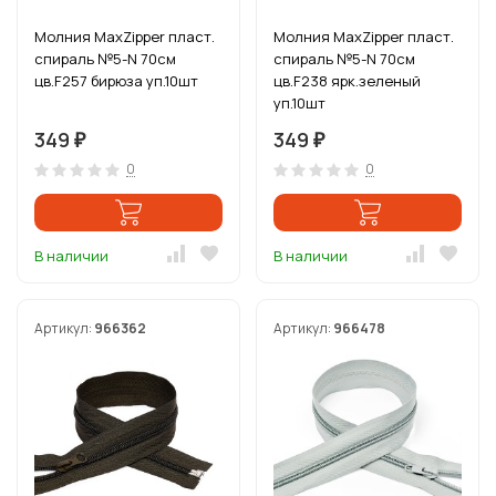
Молния MaxZipper пласт.
Молния MaxZipper пласт.
спираль №5-N 70см
спираль №5-N 70см
цв.F257 бирюза уп.10шт
цв.F238 ярк.зеленый
уп.10шт
349
349
₽
₽
0
0
В наличии
В наличии
Артикул:
966362
Артикул:
966478