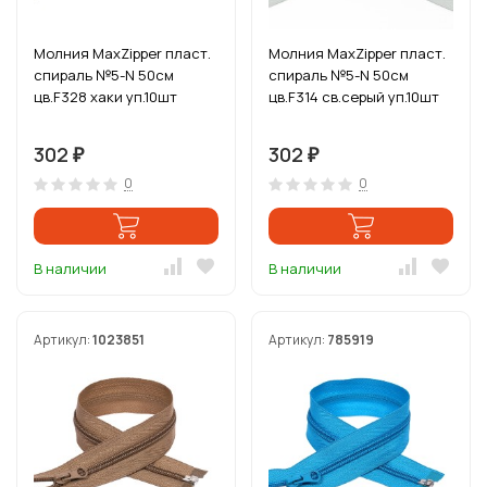
Молния MaxZipper пласт.
Молния MaxZipper пласт.
спираль №5-N 50см
спираль №5-N 50см
цв.F328 хаки уп.10шт
цв.F314 св.серый уп.10шт
302
302
₽
₽
0
0
В наличии
В наличии
Артикул:
1023851
Артикул:
785919