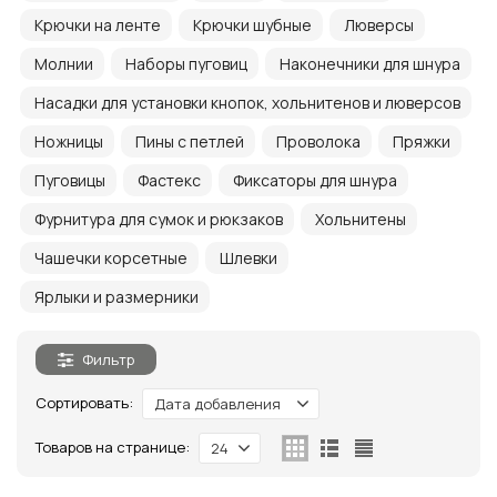
Крючки на ленте
Крючки шубные
Люверсы
Молнии
Наборы пуговиц
Наконечники для шнура
Насадки для установки кнопок, хольнитенов и люверсов
Ножницы
Пины с петлей
Проволока
Пряжки
Пуговицы
Фастекс
Фиксаторы для шнура
Фурнитура для сумок и рюкзаков
Хольнитены
Чашечки корсетные
Шлевки
Ярлыки и размерники
Фильтр
Сортировать:
Дата добавления
Товаров на странице:
24