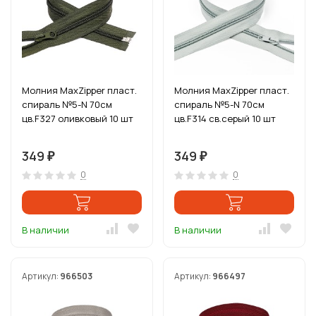
Молния MaxZipper пласт.
Молния MaxZipper пласт.
спираль №5-N 70см
спираль №5-N 70см
цв.F327 оливковый 10 шт
цв.F314 св.серый 10 шт
349
349
₽
₽
0
0
В наличии
В наличии
Артикул:
966503
Артикул:
966497