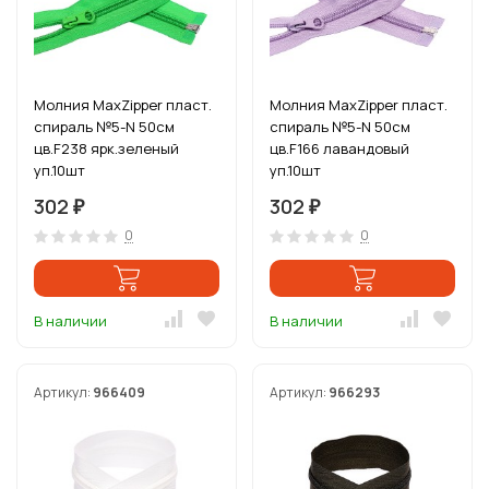
Молния MaxZipper пласт.
Молния MaxZipper пласт.
спираль №5-N 50см
спираль №5-N 50см
цв.F238 ярк.зеленый
цв.F166 лавандовый
уп.10шт
уп.10шт
302
302
₽
₽
0
0
В наличии
В наличии
Артикул:
966409
Артикул:
966293