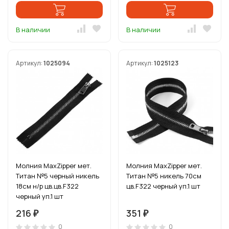
В наличии
В наличии
Артикул:
1025094
Артикул:
1025123
Молния MaxZipper мет.
Молния MaxZipper мет.
Титан №5 черный никель
Титан №5 никель 70см
18см н/р цв.цв.F322
цв.F322 черный уп.1 шт
черный уп.1 шт
216
351
₽
₽
0
0