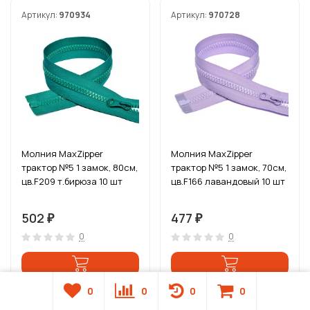
Артикул:
970934
Артикул:
970728
Молния MaxZipper
Молния MaxZipper
трактор №5 1 замок, 80см,
трактор №5 1 замок, 70см,
цв.F209 т.бирюза 10 шт
цв.F166 лавандовый 10 шт
502
477
₽
₽
0
0
0
0
0
0
В наличии
В наличии