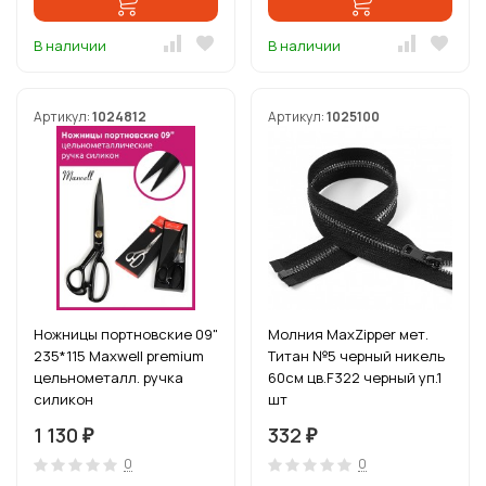
В наличии
В наличии
Артикул:
1024812
Артикул:
1025100
Ножницы портновские 09"
Молния MaxZipper мет.
235*115 Maxwell premium
Титан №5 черный никель
цельнометалл. ручка
60см цв.F322 черный уп.1
силикон
шт
1 130
332
₽
₽
0
0