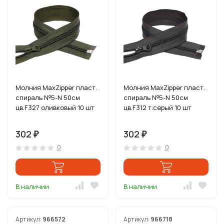
Молния MaxZipper пласт.
Молния MaxZipper пласт.
спираль №5-N 50см
спираль №5-N 50см
цв.F327 оливковый 10 шт
цв.F312 т.серый 10 шт
302
302
₽
₽
0
0
В наличии
В наличии
Артикул:
966572
Артикул:
966718