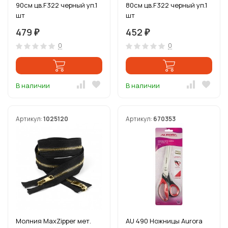
90см цв.F322 черный уп.1
80см цв.F322 черный уп.1
шт
шт
479
452
₽
₽
0
0
В наличии
В наличии
Артикул:
1025120
Артикул:
670353
Молния MaxZipper мет.
AU 490 Ножницы Aurora