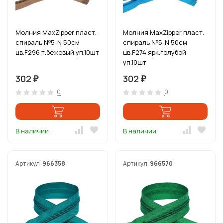
Молния MaxZipper пласт.
Молния MaxZipper пласт.
спираль №5-N 50см
спираль №5-N 50см
цв.F296 т.бежевый уп.10шт
цв.F274 ярк.голубой
уп.10шт
302
302
₽
₽
0
0
В наличии
В наличии
Артикул:
966358
Артикул:
966570