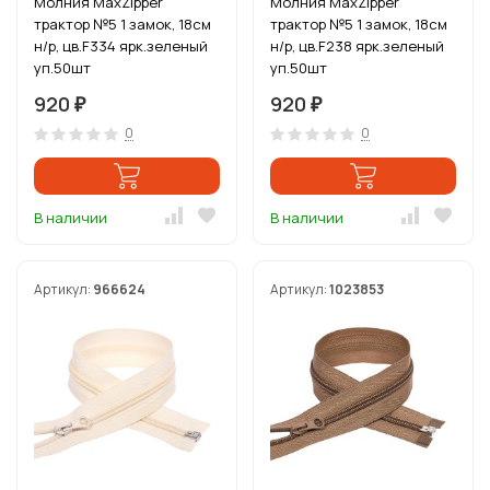
Молния MaxZipper
Молния MaxZipper
трактор №5 1 замок, 18см
трактор №5 1 замок, 18см
н/р, цв.F334 ярк.зеленый
н/р, цв.F238 ярк.зеленый
уп.50шт
уп.50шт
920
920
₽
₽
0
0
В наличии
В наличии
Артикул:
966624
Артикул:
1023853