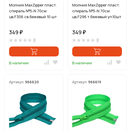
Молния MaxZipper пласт.
Молния MaxZipper пласт.
спираль №5-N 70см
спираль №5-N 70см
цв.F306 св.бежевый 10 шт
цв.F296 т.бежевый уп.10шт
349
349
₽
₽
0
0
В наличии
В наличии
Артикул:
966620
Артикул:
966619