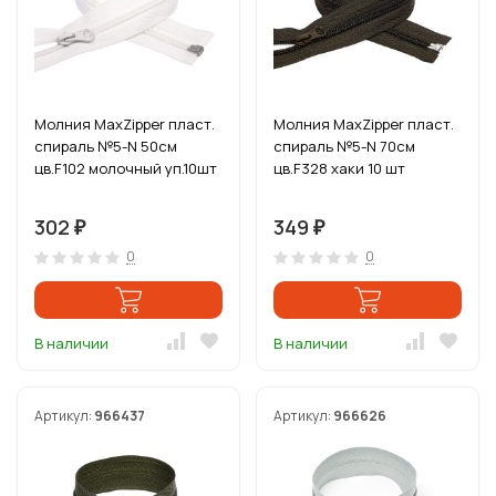
Молния MaxZipper пласт.
Молния MaxZipper пласт.
спираль №5-N 50см
спираль №5-N 70см
цв.F102 молочный уп.10шт
цв.F328 хаки 10 шт
302
349
₽
₽
0
0
В наличии
В наличии
Артикул:
966437
Артикул:
966626