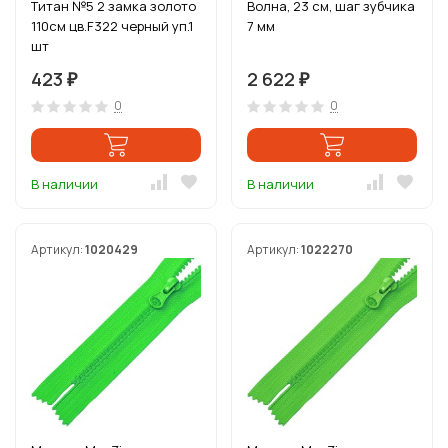
Титан №5 2 замка золото
Волна, 23 см, шаг зубчика
110см цв.F322 черный уп.1
7 мм
шт
423
2 622
₽
₽
0
0
В наличии
В наличии
Артикул:
1020429
Артикул:
1022270