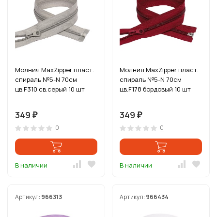
Молния MaxZipper пласт.
Молния MaxZipper пласт.
спираль №5-N 70см
спираль №5-N 70см
цв.F310 св.серый 10 шт
цв.F178 бордовый 10 шт
349
349
₽
₽
0
0
В наличии
В наличии
Артикул:
966313
Артикул:
966434