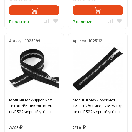
В наличии
В наличии
Артикул:
1025099
Артикул:
1025112
Молния MaxZipper мет.
Молния MaxZipper мет.
Титан №5 никель 60см
Титан №5 никель 18см н/р
цв.F322 черный уп.1 шт
цв.цв.F322 черный уп.1 шт
332
216
₽
₽