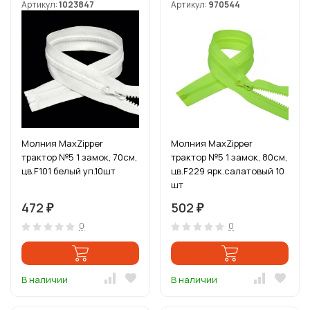
Артикул:
1023847
Артикул:
970544
Молния MaxZipper
Молния MaxZipper
трактор №5 1 замок, 70см,
трактор №5 1 замок, 80см,
цв.F101 белый уп.10шт
цв.F229 ярк.салатовый 10
шт
472
502
₽
₽
0
0
В наличии
В наличии