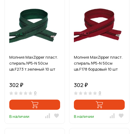
Молния MaxZipper пласт.
Молния MaxZipper пласт.
спираль №5-N 50см
спираль №5-N 50см
цв.F273 т.зеленый 10 шт
цв.F178 бордовый 10 шт
302
302
₽
₽
0
0
В наличии
В наличии