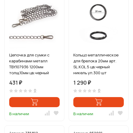
Цепочка для сумки с
Кольцо металлическое
карабинами металл
для брелока 20мм арт.
TBY.107936 1200мм
SL.KOL.5 цв.черный
толщ.10мм цв.черный
никель уп.300 шт
никель уп.1шт
431
1 290
₽
₽
0
0
В наличии
В наличии