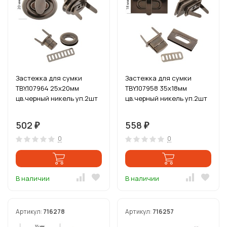
Застежка для сумки
Застежка для сумки
TBY.107964 25х20мм
TBY.107958 35х18мм
цв.черный никель уп.2шт
цв.черный никель уп.2шт
502
558
₽
₽
0
0
В наличии
В наличии
Артикул:
716278
Артикул:
716257