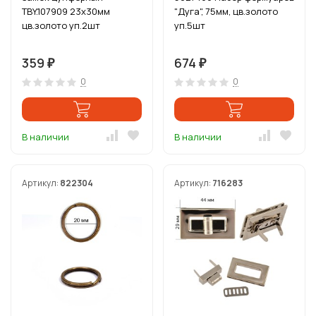
TBY.107909 23х30мм
"Дуга", 75мм, цв.золото
цв.золото уп.2шт
уп.5шт
359
674
₽
₽
0
0
В наличии
В наличии
Артикул:
822304
Артикул:
716283