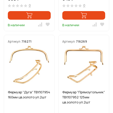
0
0
В наличии
В наличии
Артикул:
716271
Артикул:
716269
Фермуар "Дуга" TBY.107954
Фермуар "Прямоугольник"
160мм цв.золото уп.2шт
TBY.107952 125мм
цв.золото уп.2шт