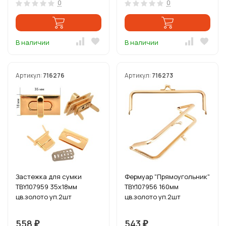
0
0
В наличии
В наличии
Артикул:
716276
Артикул:
716273
Застежка для сумки
Фермуар "Прямоугольник"
TBY.107959 35х18мм
TBY.107956 160мм
цв.золото уп.2шт
цв.золото уп.2шт
558
543
₽
₽