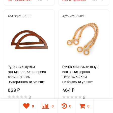
Артикул:
951996
Артикул:
761121
Ручка для сумки,
Ручка для сумки шнур
арт.МН-02073-2 дерево,
вощеный/дерево
разм 20х10 см,
TBY.27373 48см
цв.коричневый, уп.2шт
цв.бежевый уп.2шт
829
464
₽
₽
0
0
0
0
0
0