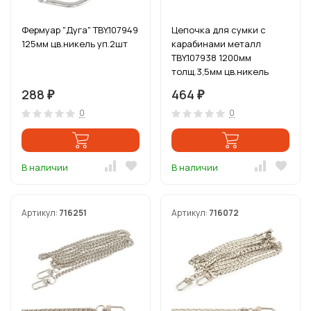
Фермуар "Дуга" TBY.107949
Цепочка для сумки с
125мм цв.никель уп.2шт
карабинами металл
TBY.107938 1200мм
толщ.3,5мм цв.никель
уп.5шт
288
464
₽
₽
0
0
В наличии
В наличии
Артикул:
716251
Артикул:
716072