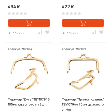
494
422
₽
₽
0
0
В наличии
В наличии
Артикул:
716264
Артикул:
716262
Фермуар "Дуга" TBY.107946
Фермуар "Прямоугольник"
105мм цв.золото уп.2шт
TBY.107944 75мм цв.золото
уп.4шт