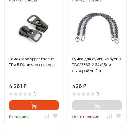
Артикул:
736812
Артикул:
952001
Замок MaxZipper галант.
Ручка для сумки из бусин
ТР#5 D4 цв.черн.никель
TBY.27363-2 34х1,5см
цв.серый уп.2шт
4 261
426
₽
₽
0
0
В наличии
Нет в наличии