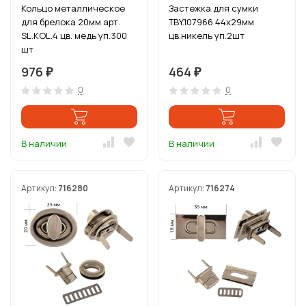
Кольцо металлическое
Застежка для сумки
для брелока 20мм арт.
TBY.107966 44х29мм
SL.KOL.4 цв. медь уп.300
цв.никель уп.2шт
шт
976
464
₽
₽
0
0
В наличии
В наличии
Артикул:
716280
Артикул:
716274