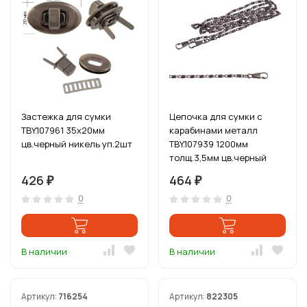
Застежка для сумки
Цепочка для сумки с
TBY.107961 35х20мм
карабинами металл
цв.черный никель уп.2шт
TBY.107939 1200мм
толщ.3,5мм цв.черный
никель уп.5шт
426
464
₽
₽
0
0
В наличии
В наличии
Артикул:
716254
Артикул:
822305