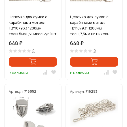
Цепочка для сумки с
Цепочка для сумки с
карабинами металл
карабинами металл
TBY.107933 1200мм
TBY.107931 1200мм
толщ.5ммцв.никель уп.1шт
толщ.7,5мм цв.никель
уп.1шт
648
648
₽
₽
0
0
В наличии
В наличии
Артикул:
716052
Артикул:
716253