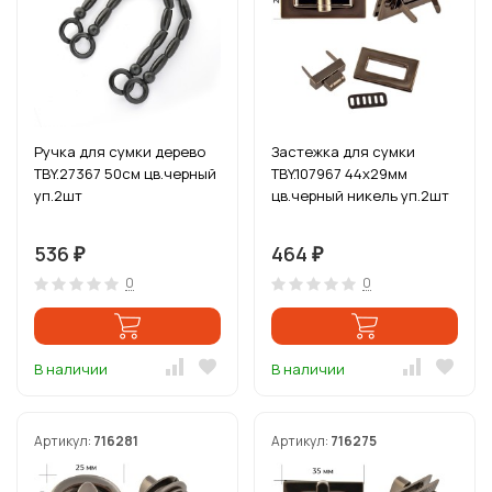
Ручка для сумки дерево
Застежка для сумки
TBY.27367 50см цв.черный
TBY.107967 44х29мм
уп.2шт
цв.черный никель уп.2шт
536
464
₽
₽
0
0
В наличии
В наличии
Артикул:
716281
Артикул:
716275