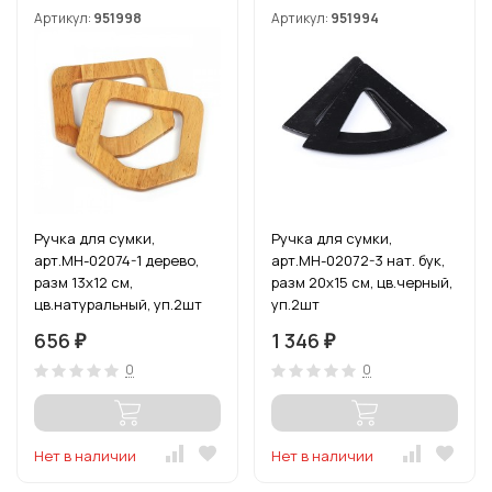
Артикул:
951998
Артикул:
951994
Ручка для сумки,
Ручка для сумки,
арт.МН-02074-1 дерево,
арт.МН-02072-3 нат. бук,
разм 13х12 см,
разм 20х15 см, цв.черный,
цв.натуральный, уп.2шт
уп.2шт
656
1 346
₽
₽
0
0
Нет в наличии
Нет в наличии