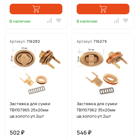
В наличии
В наличии
Артикул:
716282
Артикул:
716279
Застежка для сумки
Застежка для сумки
TBY.107965 25х20мм
TBY.107962 35х20мм
цв.золото уп.2шт
цв.золото уп.2шт
502
546
₽
₽