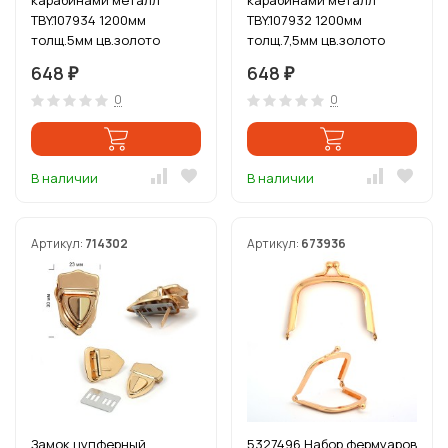
карабинами металл
карабинами металл
TBY.107934 1200мм
TBY.107932 1200мм
толщ.5мм цв.золото
толщ.7,5мм цв.золото
уп.1шт
уп.1шт
648
648
₽
₽
0
0
В наличии
В наличии
Артикул:
714302
Артикул:
673936
Замок цупферный
5327496 Набор фермуаров