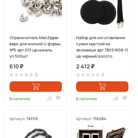
Ограничитель MaxZipper
Набор для изготовления
верх для молний U формы
сумки круглой из
№5 арт.D13 цв.никель
экозамши арт.TBY.51658-1.1
уп.500шт
цв.черный/золото
610
2 412
₽
₽
0
0
В наличии
В наличии
Артикул:
761113
Артикул:
716284