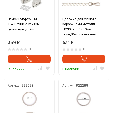
Замок цупферный
Цепочка для сумки с
TBY.107908 23х30мм
карабинами металл
цв.никель уп.2шт
TBY.107935 1200мм
толщ.10мм цв.никель
уп.1шт
359
431
₽
₽
0
0
В наличии
В наличии
Артикул:
822289
Артикул:
822288