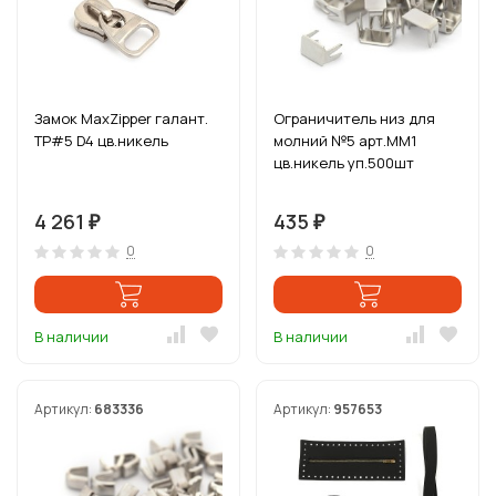
Замок MaxZipper галант.
Ограничитель низ для
ТР#5 D4 цв.никель
молний №5 арт.ММ1
цв.никель уп.500шт
4 261
435
₽
₽
0
0
В наличии
В наличии
Артикул:
683336
Артикул:
957653