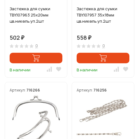
Застежка для сумки
Застежка для сумки
TBY.107963 25х20мм
TBY.107957 35х18мм
цв.никель уп.2шт
цв.никель уп.2шт
502
558
₽
₽
0
0
В наличии
В наличии
Артикул:
716266
Артикул:
716256