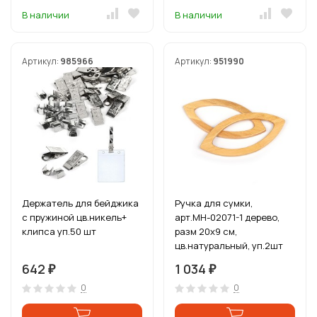
В наличии
В наличии
Артикул:
985966
Артикул:
951990
Держатель для бейджика
Ручка для сумки,
с пружиной цв.никель+
арт.МН-02071-1 дерево,
клипса уп.50 шт
разм 20х9 см,
цв.натуральный, уп.2шт
642
1 034
₽
₽
0
0