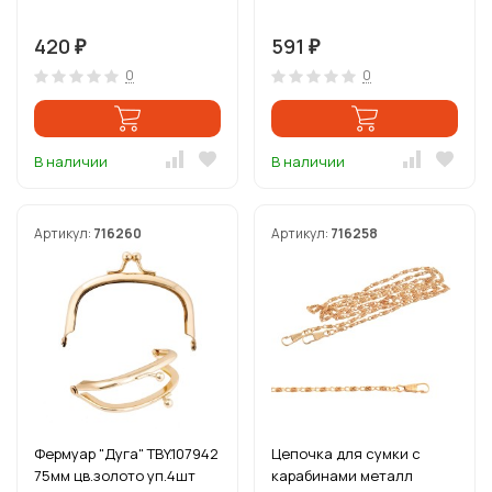
420
591
₽
₽
0
0
В наличии
В наличии
Артикул:
716260
Артикул:
716258
Фермуар "Дуга" TBY.107942
Цепочка для сумки с
75мм цв.золото уп.4шт
карабинами металл