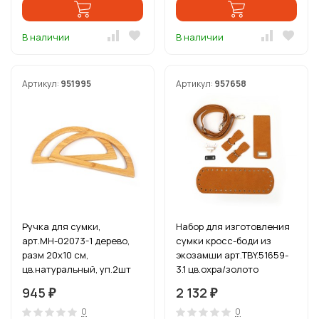
В наличии
В наличии
Артикул:
951995
Артикул:
957658
Ручка для сумки,
Набор для изготовления
арт.МН-02073-1 дерево,
сумки кросс-боди из
разм 20х10 см,
экозамши арт.TBY.51659-
цв.натуральный, уп.2шт
3.1 цв.охра/золото
945
2 132
₽
₽
0
0