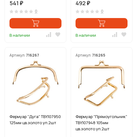
541
492
₽
₽
0
0
В наличии
В наличии
Артикул:
716267
Артикул:
716265
Фермуар "Дуга" TBY.107950
Фермуар "Прямоугольник"
125мм цв.золото уп.2шт
TBY.107948 105мм
цв.золото уп.2шт