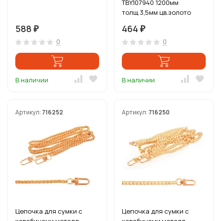
TBY.107940 1200мм
толщ.3,5мм цв.золото
уп.5шт
588
464
₽
₽
0
0
В наличии
В наличии
Артикул:
716252
Артикул:
716250
Цепочка для сумки с
Цепочка для сумки с