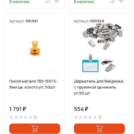
В наличии
В наличии
Артикул:
981981
Артикул:
985968
Пукля металл TBY-1501 5-
Держатель для бейджика
8мм цв. золото уп. 50шт
с пружиной цв.никель
уп.50 шт
1 791
554
₽
₽
0
0