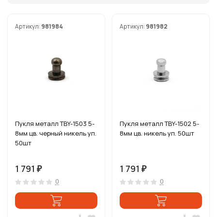
Артикул:
981984
Артикул:
981982
Пукля металл TBY-1503 5-
Пукля металл TBY-1502 5-
8мм цв. черный никель уп.
8мм цв. никель уп. 50шт
50шт
1 791
1 791
₽
₽
0
0