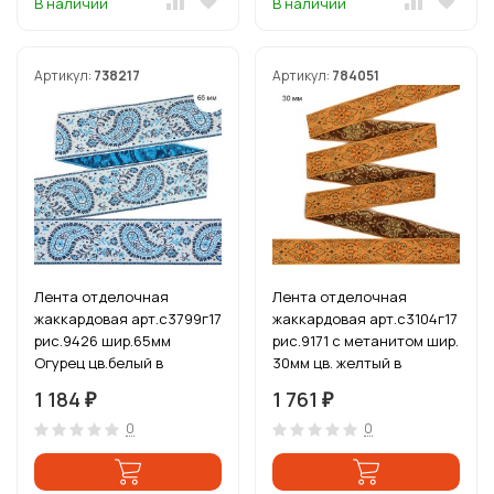
В наличии
В наличии
Артикул:
738217
Артикул:
784051
Лента отделочная
Лента отделочная
жаккардовая арт.с3799г17
жаккардовая арт.с3104г17
рис.9426 шир.65мм
рис.9171 с метанитом шир.
Огурец цв.белый в
30мм цв. желтый в
ассортименте уп.12,5 м
ассортименте уп.25 м
1 184
1 761
₽
₽
0
0