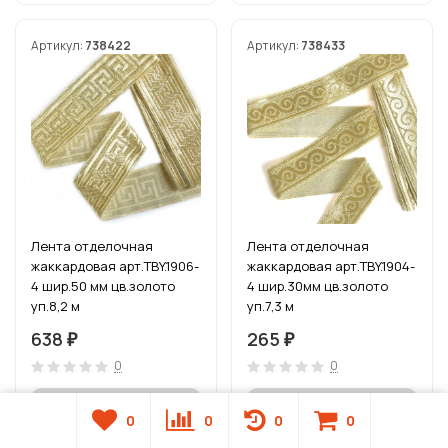
Артикул:
738422
Артикул:
738433
Лента отделочная
Лента отделочная
жаккардовая арт.TBY.1906-
жаккардовая арт.TBY.1904-
4 шир.50 мм цв.золото
4 шир.30мм цв.золото
уп.8,2 м
уп.7,3 м
638
265
₽
₽
0
0
0
0
0
0
Нет в наличии
Нет в наличии