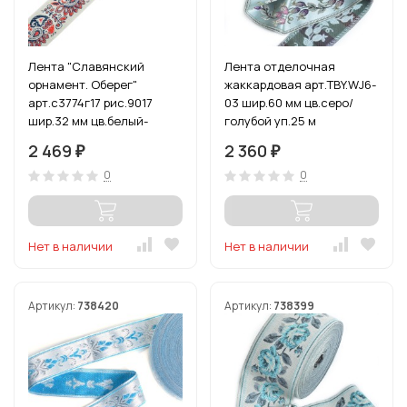
Лента "Славянский
Лента отделочная
орнамент. Оберег"
жаккардовая арт.TBY.WJ6-
арт.с3774г17 рис.9017
03 шир.60 мм цв.серо/
шир.32 мм цв.белый-
голубой уп.25 м
черный-красный уп.50 м
2 469
2 360
₽
₽
0
0
Нет в наличии
Нет в наличии
Артикул:
738420
Артикул:
738399