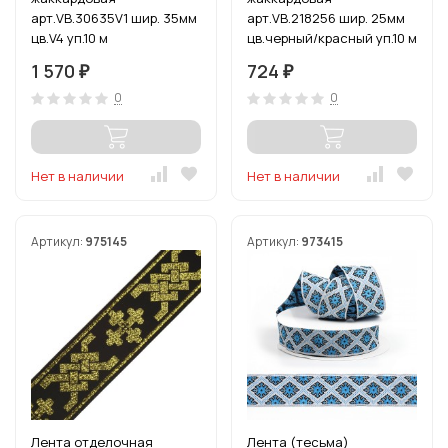
арт.VB.30635V1 шир. 35мм
арт.VB.218256 шир. 25мм
цв.V4 уп.10 м
цв.черный/красный уп.10 м
1 570
724
₽
₽
0
0
Нет в наличии
Нет в наличии
Артикул:
975145
Артикул:
973415
Лента отделочная
Лента (тесьма)