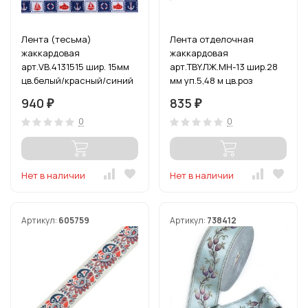
Лента (тесьма)
Лента отделочная
жаккардовая
жаккардовая
арт.VB.4131515 шир. 15мм
арт.TBY.ЛЖ.MH-13 шир.28
цв.белый/красный/синий
мм уп.5,48 м цв.роз
уп.10 м
940
835
₽
₽
0
0
Нет в наличии
Нет в наличии
Артикул:
605759
Артикул:
738412