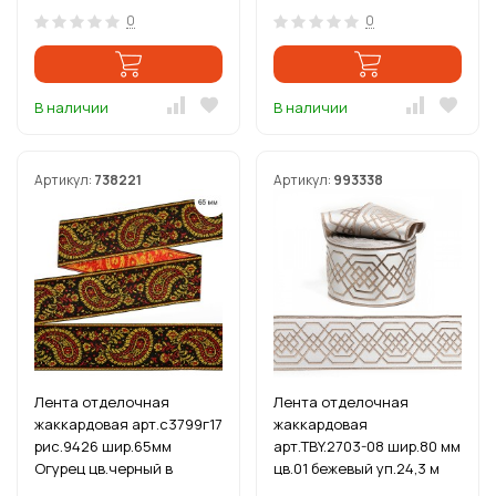
0
0
В наличии
В наличии
Артикул:
738221
Артикул:
993338
Лента отделочная
Лента отделочная
жаккардовая арт.с3799г17
жаккардовая
рис.9426 шир.65мм
арт.TBY.2703-08 шир.80 мм
Огурец цв.черный в
цв.01 бежевый уп.24,3 м
ассортименте уп.12,5 м