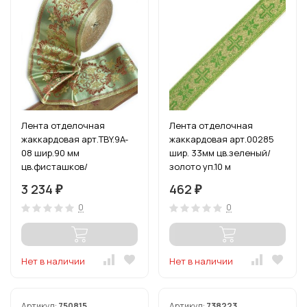
Лента отделочная
Лента отделочная
жаккардовая арт.TBY.9A-
жаккардовая арт.00285
08 шир.90 мм
шир. 33мм цв.зеленый/
цв.фисташков/
золото уп.10 м
коричневый уп.25 м
3 234
462
₽
₽
0
0
Нет в наличии
Нет в наличии
Артикул:
750815
Артикул:
738223