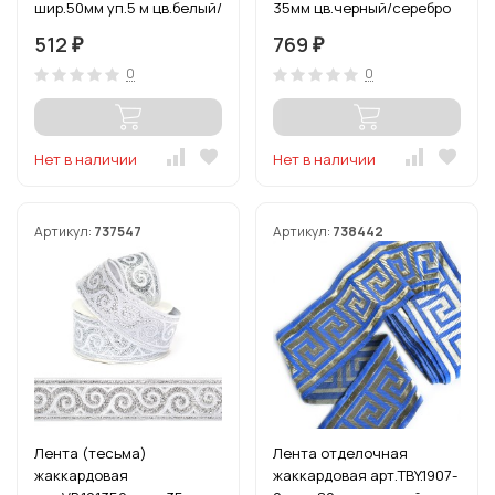
шир.50мм уп.5 м цв.белый/
35мм цв.черный/серебро
золото
уп.10 м
512
769
₽
₽
0
0
Нет в наличии
Нет в наличии
Артикул:
737547
Артикул:
738442
Лента (тесьма)
Лента отделочная
жаккардовая
жаккардовая арт.TBY.1907-