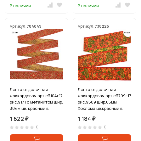
В наличии
В наличии
Артикул:
784049
Артикул:
738225
Лента отделочная
Лента отделочная
жаккардовая арт.с3104г17
жаккардовая арт.с3799г17
рис.9171 с метанитом шир.
рис.9509 шир.65мм
30мм цв. красный в
Хохлома цв.красный в
ассортименте уп.25 м
ассортименте уп.12,5 м
1 622
1 184
₽
₽
0
0