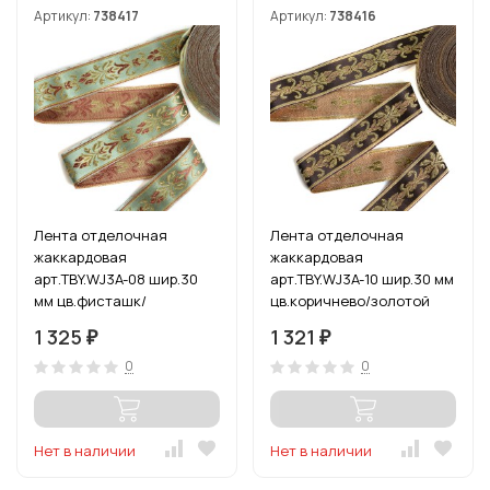
Артикул:
738417
Артикул:
738416
Лента отделочная
Лента отделочная
жаккардовая
жаккардовая
арт.TBY.WJ3A-08 шир.30
арт.TBY.WJ3A-10 шир.30 мм
мм цв.фисташк/
цв.коричнево/золотой
коричневый уп.24,3 м
уп.24,3 м
1 325
1 321
₽
₽
0
0
Нет в наличии
Нет в наличии