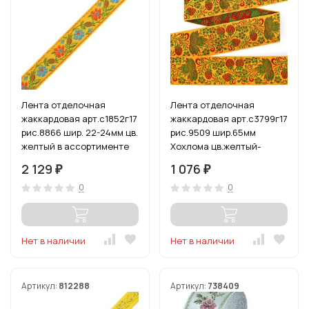
Лента отделочная
Лента отделочная
жаккардовая арт.с1852г17
жаккардовая арт.с3799г17
рис.8866 шир. 22-24мм цв.
рис.9509 шир.65мм
желтый в ассортименте
Хохлома цв.желтый-
уп.50 м
зеленый уп.12,5 м
2 129
1 076
₽
₽
0
0
Нет в наличии
Нет в наличии
Артикул:
812288
Артикул:
738409