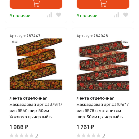
В наличии
В наличии
Артикул:
787447
Артикул:
784048
Лента отделочная
Лента отделочная
жаккардовая арт.с3379г17
жаккардовая арт.с3104г17
рис.9540 шир. 50мм
рис.9578 с метанитом
Хохлома цв.черный в
шир. 30мм цв. черный в
ассортименте уп.25 м
ассортименте уп.25 м
1 988
1 761
₽
₽
0
0