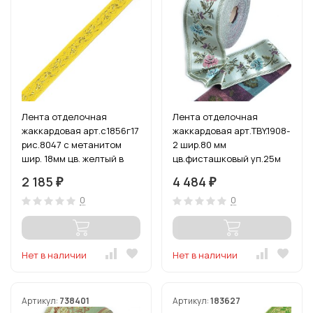
Лента отделочная
Лента отделочная
жаккардовая арт.с1856г17
жаккардовая арт.TBY.1908-
рис.8047 с метанитом
2 шир.80 мм
шир. 18мм цв. желтый в
цв.фисташковый уп.25м
ассортименте уп.50 м
2 185
4 484
₽
₽
0
0
Нет в наличии
Нет в наличии
Артикул:
738401
Артикул:
183627