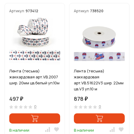
Артикул:
973412
Артикул:
738520
Лента (тесьма)
Лента (тесьма)
жаккардовая арт.VB.2007
жаккардовая
шир. 20мм цв.белый уп.10м
арт.VB.51622V3 шир. 22мм
цв.V3 уп.10 м
497
878
₽
₽
0
0
В наличии
В наличии