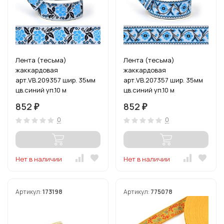
Лента (тесьма)
Лента (тесьма)
жаккардовая
жаккардовая
арт.VB.209357 шир. 35мм
арт.VB.207357 шир. 35мм
цв.синий уп.10 м
цв.синий уп.10 м
852
852
₽
₽
0
0
Нет в наличии
Нет в наличии
Артикул:
173198
Артикул:
775078