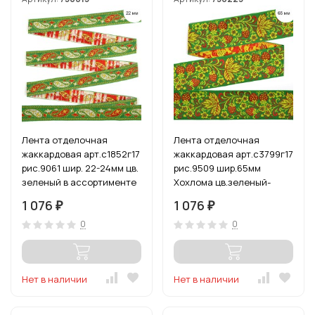
Лента отделочная
Лента отделочная
жаккардовая арт.с1852г17
жаккардовая арт.с3799г17
рис.9061 шир. 22-24мм цв.
рис.9509 шир.65мм
зеленый в ассортименте
Хохлома цв.зеленый-
уп.50 м
желтый уп.12,5 м
1 076
1 076
₽
₽
0
0
Нет в наличии
Нет в наличии