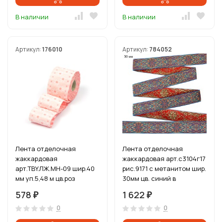
В наличии
В наличии
Артикул:
176010
Артикул:
784052
Лента отделочная
Лента отделочная
жаккардовая
жаккардовая арт.с3104г17
арт.TBY.ЛЖ.MH-09 шир.40
рис.9171 с метанитом шир.
мм уп.5,48 м цв.роз
30мм цв. синий в
ассортименте уп.25 м
578
1 622
₽
₽
0
0