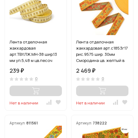
Лента отделочная
Лента отделочная
жаккардовая
жаккардовая арт.с1853г17
арт.TBY.ЛЖ.MH-38 шир.13
рис.9575 шир. 30мм
мм уп.5,48 м цв.песоч
Смородина цв. желтый в
ассортименте уп.50 м
239
2 469
₽
₽
0
0
Нет в наличии
Нет в наличии
Артикул:
811561
Артикул:
738222