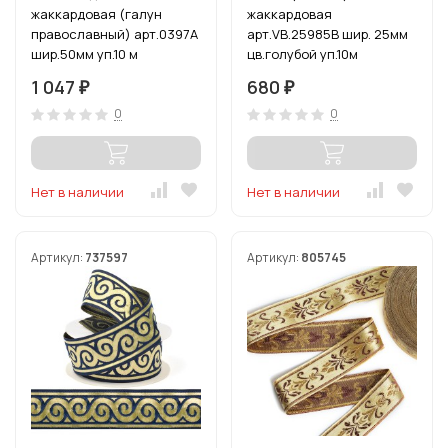
жаккардовая (галун
жаккардовая
православный) арт.0397A
арт.VB.25985B шир. 25мм
шир.50мм уп.10 м
цв.голубой уп.10м
цв.черный/золото
1 047
680
₽
₽
0
0
Нет в наличии
Нет в наличии
Артикул:
737597
Артикул:
805745