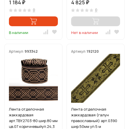
1 184
4 825
₽
₽
0
0
В наличии
Нет в наличии
Артикул:
993342
Артикул:
192120
Лента отделочная
Лента отделочная
жаккардовая
жаккардовая (галун
арт.TBY.2703-80 шир.80 мм
православный) арт.0390
цв.07 коричневыйуп.24,3
шир.50мм уп.5 м