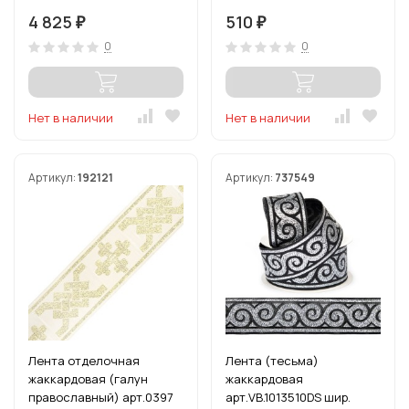
м
цв.черный/золото
4 825
510
₽
₽
0
0
Нет в наличии
Нет в наличии
Артикул:
192121
Артикул:
737549
Лента отделочная
Лента (тесьма)
жаккардовая (галун
жаккардовая
православный) арт.0397
арт.VB.1013510DS шир.