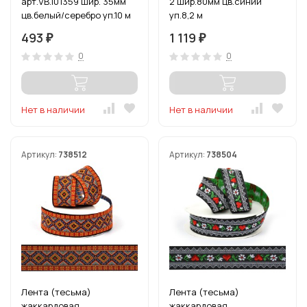
арт.VB.101359 шир. 35мм
2 шир.80мм цв.синий
цв.белый/серебро уп.10 м
уп.8,2 м
493
1 119
₽
₽
0
0
Нет в наличии
Нет в наличии
Артикул:
738512
Артикул:
738504
Лента (тесьма)
Лента (тесьма)
жаккардовая
жаккардовая