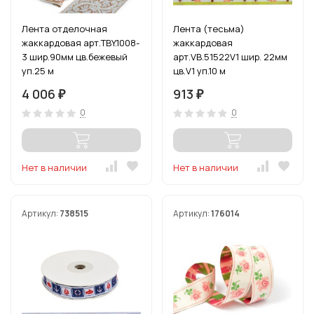
Лента отделочная
Лента (тесьма)
жаккардовая арт.TBY.1008-
жаккардовая
3 шир.90мм цв.бежевый
арт.VB.51522V1 шир. 22мм
уп.25 м
цв.V1 уп.10 м
4 006
913
₽
₽
0
0
Нет в наличии
Нет в наличии
Артикул:
738515
Артикул:
176014