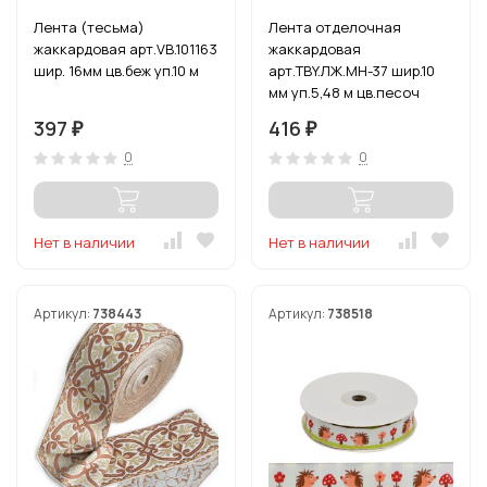
Лента (тесьма)
Лента отделочная
жаккардовая арт.VB.101163
жаккардовая
шир. 16мм цв.беж уп.10 м
арт.TBY.ЛЖ.MH-37 шир.10
мм уп.5,48 м цв.песоч
397
416
₽
₽
0
0
Нет в наличии
Нет в наличии
Артикул:
738443
Артикул:
738518