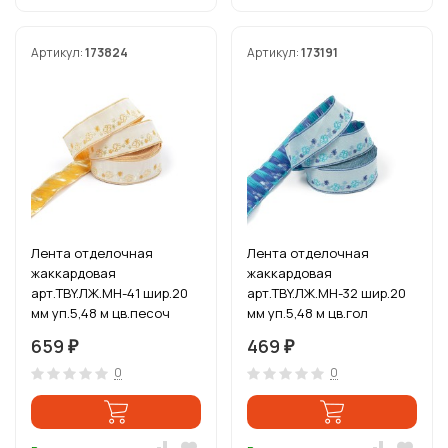
Артикул:
173824
Артикул:
173191
Лента отделочная
Лента отделочная
жаккардовая
жаккардовая
арт.TBY.ЛЖ.MH-41 шир.20
арт.TBY.ЛЖ.MH-32 шир.20
мм уп.5,48 м цв.песоч
мм уп.5,48 м цв.гол
659
469
₽
₽
0
0