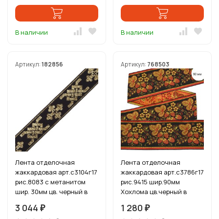
В наличии
В наличии
Артикул:
182856
Артикул:
768503
Лента отделочная
Лента отделочная
жаккардовая арт.с3104г17
жаккардовая арт.с3786г17
рис.8083 с метанитом
рис.9415 шир.90мм
шир. 30мм цв. черный в
Хохлома цв.черный в
ассортименте уп.50 м
ассортименте уп.12,5 м
3 044
1 280
₽
₽