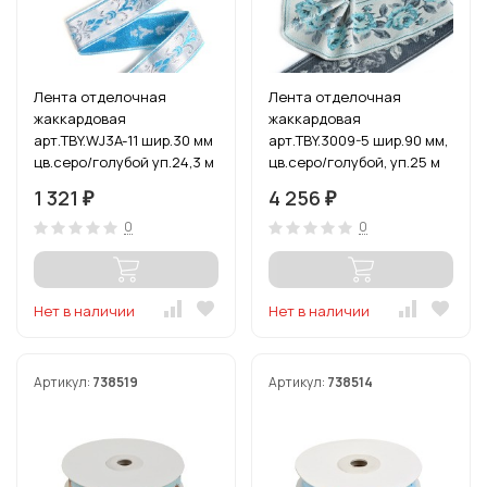
Лента отделочная
Лента отделочная
жаккардовая
жаккардовая
арт.TBY.WJ3A-11 шир.30 мм
арт.TBY.3009-5 шир.90 мм,
цв.серо/голубой уп.24,3 м
цв.серо/голубой, уп.25 м
1 321
4 256
₽
₽
0
0
Нет в наличии
Нет в наличии
Артикул:
738519
Артикул:
738514