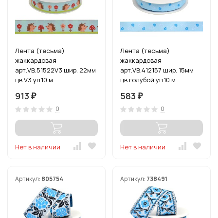
Лента (тесьма)
Лента (тесьма)
жаккардовая
жаккардовая
арт.VB.51522V3 шир. 22мм
арт.VB.412157 шир. 15мм
цв.V3 уп.10 м
цв.голубой уп.10 м
913
583
₽
₽
0
0
Нет в наличии
Нет в наличии
Артикул:
805754
Артикул:
738491