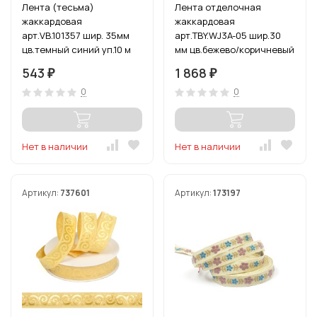
Лента (тесьма)
Лента отделочная
жаккардовая
жаккардовая
арт.VB.101357 шир. 35мм
арт.TBY.WJ3A-05 шир.30
цв.темный синий уп.10 м
мм цв.бежево/коричневый
уп.24,3 м
543
1 868
₽
₽
0
0
Нет в наличии
Нет в наличии
Артикул:
737601
Артикул:
173197