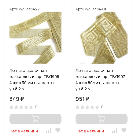
Артикул:
738427
Артикул:
738440
Лента отделочная
Лента отделочная
жаккардовая арт.TBY.1905-
жаккардовая арт.TBY.1907-
4 шир.30 мм цв.золото
4 шир.80мм цв.золото
уп.8,2 м
уп.8,2 м
349
951
₽
₽
0
0
Нет в наличии
Нет в наличии