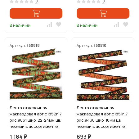
0
0
В наличии
В наличии
Артикул:
750818
Артикул:
750510
Лента отделочная
Лента отделочная
жаккардовая арт.с1852г17
жаккардовая арт.с1851г17
рис.9061 шир. 22-24мм цв.
рис.9438 шир. 18мм цв.
черный в ассортименте
черный в ассортименте
уп.50 м
уп.50 м
1 184
893
₽
₽