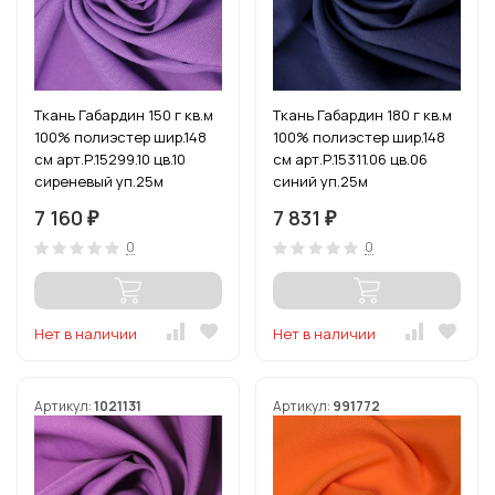
Ткань Габардин 150 г кв.м
Ткань Габардин 180 г кв.м
100% полиэстер шир.148
100% полиэстер шир.148
см арт.Р.15299.10 цв.10
см арт.Р.15311.06 цв.06
сиреневый уп.25м
синий уп.25м
7 160
7 831
₽
₽
0
0
Нет в наличии
Нет в наличии
Артикул:
1021131
Артикул:
991772