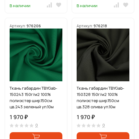
В наличии
В наличии
Артикул:
976206
Артикул:
976218
Ткань габардин TBYGab-
Ткань габардин TBYGab-
150243 150г/м2 100%
150328 150г/м2 100%
полиэстер шир.150см
полиэстер шир.150см
цв.243 зеленый уп.10м
цв.328 олива уп.10м
1 970
1 970
₽
₽
0
0