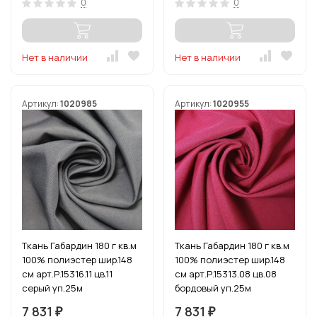
0
0
Нет в наличии
Нет в наличии
Артикул:
1020985
Артикул:
1020955
Ткань Габардин 180 г кв.м
Ткань Габардин 180 г кв.м
100% полиэстер шир.148
100% полиэстер шир.148
см арт.Р.15316.11 цв.11
см арт.Р.15313.08 цв.08
серый уп.25м
бордовый уп.25м
7 831
7 831
₽
₽