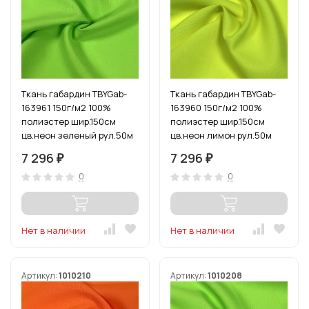
Ткань габардин TBYGab-
Ткань габардин TBYGab-
163961 150г/м2 100%
163960 150г/м2 100%
полиэстер шир.150см
полиэстер шир.150см
цв.неон зеленый рул.50м
цв.неон лимон рул.50м
7 296
7 296
₽
₽
0
0
Нет в наличии
Нет в наличии
Артикул:
1010210
Артикул:
1010208