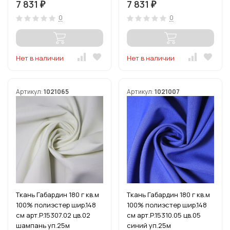
7 831
7 831
₽
₽
0
0
Нет в наличии
Нет в наличии
Артикул:
1021065
Артикул:
1021007
Ткань Габардин 180 г кв.м
Ткань Габардин 180 г кв.м
100% полиэстер шир.148
100% полиэстер шир.148
см арт.Р.15307.02 цв.02
см арт.Р.15310.05 цв.05
шампань уп.25м
синий уп.25м