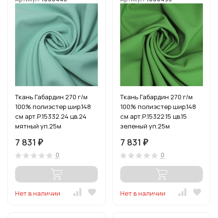
Ткань Габардин 270 г/м
Ткань Габардин 270 г/м
100% полиэстер шир.148
100% полиэстер шир.148
см арт.Р.15332.24 цв.24
см арт.Р.15322.15 цв.15
мятный уп.25м
зеленый уп.25м
7 831
7 831
₽
₽
0
0
Нет в наличии
Нет в наличии