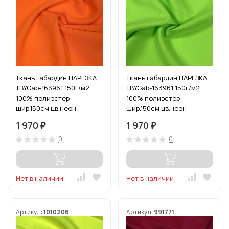
Ткань габардин НАРЕЗКА
Ткань габардин НАРЕЗКА
TBYGab-163961 150г/м2
TBYGab-163961 150г/м2
100% полиэстер
100% полиэстер
шир.150см цв.неон
шир.150см цв.неон
оранжевый уп.10м
зеленый уп.10м
1 970
1 970
₽
₽
0
0
Нет в наличии
Нет в наличии
Артикул:
1010206
Артикул:
991771