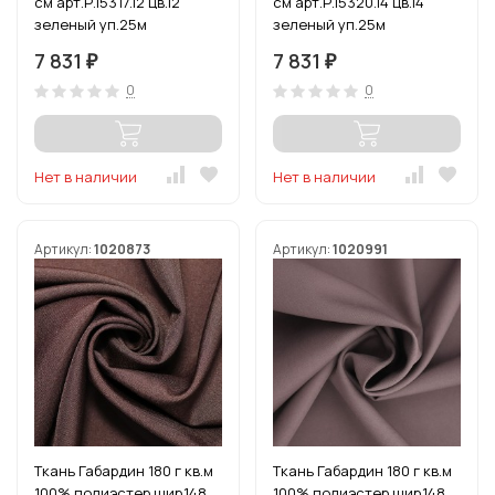
см арт.Р.15317.12 цв.12
см арт.Р.15320.14 цв.14
зеленый уп.25м
зеленый уп.25м
7 831
7 831
₽
₽
0
0
Нет в наличии
Нет в наличии
Артикул:
1020873
Артикул:
1020991
Ткань Габардин 180 г кв.м
Ткань Габардин 180 г кв.м
100% полиэстер шир.148
100% полиэстер шир.148