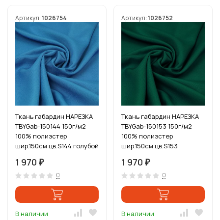
Артикул:
1026754
Артикул:
1026752
Ткань габардин НАРЕЗКА
Ткань габардин НАРЕЗКА
TBYGab-150144 150г/м2
TBYGab-150153 150г/м2
100% полиэстер
100% полиэстер
шир.150см цв.S144 голубой
шир.150см цв.S153
уп.10м
т.зеленый уп.10м
1 970
1 970
₽
₽
0
0
В наличии
В наличии