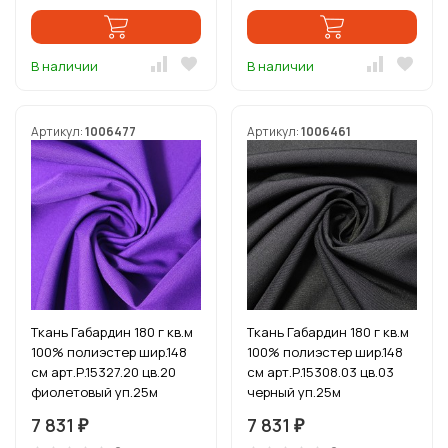
В наличии
В наличии
Артикул:
1006477
Артикул:
1006461
Ткань Габардин 180 г кв.м
Ткань Габардин 180 г кв.м
100% полиэстер шир.148
100% полиэстер шир.148
см арт.Р.15327.20 цв.20
см арт.Р.15308.03 цв.03
фиолетовый уп.25м
черный уп.25м
7 831
7 831
₽
₽