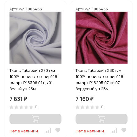
Артикул:
1006463
Артикул:
1006456
Ткань Габардин 270 г/м
Ткань Габардин 230 г/м
100% полиэстер шир.148
100% полиэстер шир.148
см арт.Р.15306.01 цв.01
см арт.Р.15295.07 цв.07
белый уп.25м
бордовый уп.25м
7 831
7 160
₽
₽
0
0
Нет в наличии
Нет в наличии