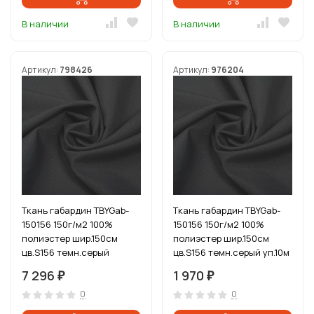
В наличии
В наличии
Артикул:
798426
Артикул:
976204
Ткань габардин TBYGab-
Ткань габардин TBYGab-
150156 150г/м2 100%
150156 150г/м2 100%
полиэстер шир.150см
полиэстер шир.150см
цв.S156 темн.серый
цв.S156 темн.серый уп.10м
рул.50м
7 296
1 970
₽
₽
0
0