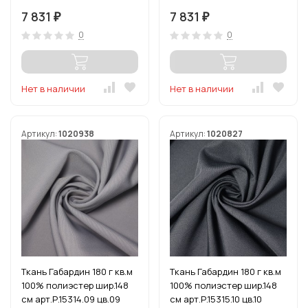
7 831
7 831
₽
₽
0
0
Нет в наличии
Нет в наличии
Артикул:
1020938
Артикул:
1020827
Ткань Габардин 180 г кв.м
Ткань Габардин 180 г кв.м
100% полиэстер шир.148
100% полиэстер шир.148
см арт.Р.15314.09 цв.09
см арт.Р.15315.10 цв.10