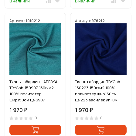
В наличии
В наличии
Артикул:
1010212
Артикул:
976212
Ткань габардин НАРЕЗКА
Ткань габардин TBYGab-
TBYGab-150907 150г/м2
150223 150г/м2 100%
100% полиэстер
полиэстер шир.150см
шир.150см цв.S907
цв.223 василек уп.10м
бирюзовый уп.10м
1 970
1 970
₽
₽
0
0