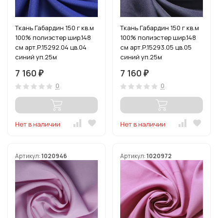
Ткань Габардин 150 г кв.м
Ткань Габардин 150 г кв.м
100% полиэстер шир.148
100% полиэстер шир.148
см арт.Р.15292.04 цв.04
см арт.Р.15293.05 цв.05
синий уп.25м
синий уп.25м
7 160
7 160
₽
₽
0
0
Нет в наличии
Нет в наличии
Артикул:
1020946
Артикул:
1020972