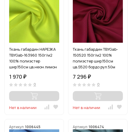
Ткань габардин НАРЕЗКА
Ткань габардин TBYGab-
TBYGab-163960 150г/м2
150520 150г/м2 100%
100% полиэстер
полиэстер шир.150см
шир.150см цв.неон лимон
цв.S520 бордо рул.50м
уп.10м
1 970
7 296
₽
₽
0
0
Нет в наличии
Нет в наличии
Артикул:
1006445
Артикул:
1006474