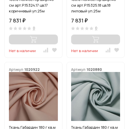
см арт.Р.15324.17 цв.17
см арт.Р.15325.18 цв.18
коричневый уп.25м
лиловый уп.25м
7 831
7 831
₽
₽
0
0
Нет в наличии
Нет в наличии
Артикул:
1020922
Артикул:
1020880
Ткань Габардин 180 г кв.м
Ткань Габардин 180 г кв.м