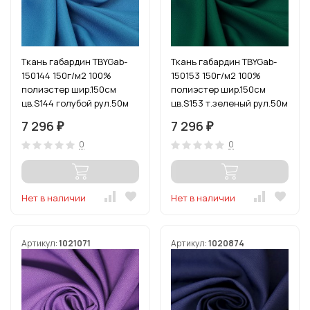
Ткань габардин TBYGab-
Ткань габардин TBYGab-
150144 150г/м2 100%
150153 150г/м2 100%
полиэстер шир.150см
полиэстер шир.150см
цв.S144 голубой рул.50м
цв.S153 т.зеленый рул.50м
7 296
7 296
₽
₽
0
0
Нет в наличии
Нет в наличии
Артикул:
1021071
Артикул:
1020874