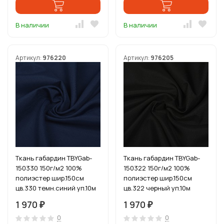
В наличии
В наличии
Артикул:
976220
Артикул:
976205
Ткань габардин TBYGab-
Ткань габардин TBYGab-
150330 150г/м2 100%
150322 150г/м2 100%
полиэстер шир.150см
полиэстер шир.150см
цв.330 темн.синий уп.10м
цв.322 черный уп.10м
1 970
1 970
₽
₽
0
0