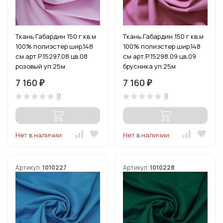
Ткань Габардин 150 г кв.м
Ткань Габардин 150 г кв.м
100% полиэстер шир.148
100% полиэстер шир.148
см арт.Р.15297.08 цв.08
см арт.Р.15298.09 цв.09
розовый уп.25м
брусника уп.25м
7 160
7 160
₽
₽
0
0
Нет в наличии
Нет в наличии
Артикул:
1010227
Артикул:
1010228