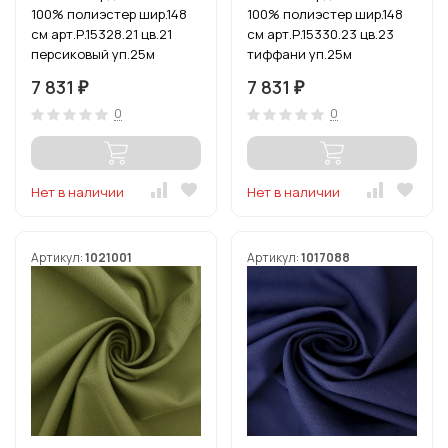
100% полиэстер шир.148
100% полиэстер шир.148
см арт.Р.15328.21 цв.21
см арт.Р.15330.23 цв.23
персиковый уп.25м
тиффани уп.25м
7 831
7 831
₽
₽
0
0
Нет в наличии
Нет в наличии
Артикул:
1021001
Артикул:
1017088