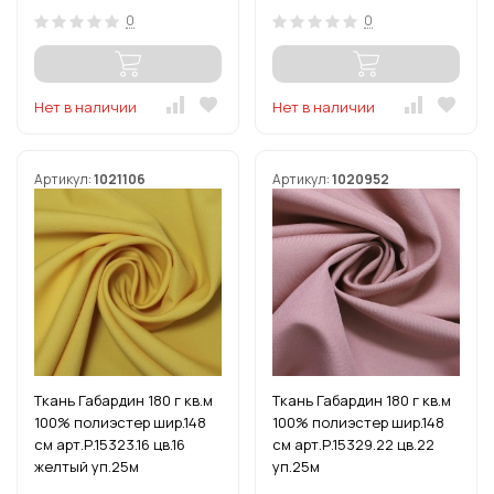
0
0
Нет в наличии
Нет в наличии
Артикул:
1021106
Артикул:
1020952
Ткань Габардин 180 г кв.м
Ткань Габардин 180 г кв.м
100% полиэстер шир.148
100% полиэстер шир.148
см арт.Р.15323.16 цв.16
см арт.Р.15329.22 цв.22
желтый уп.25м
уп.25м