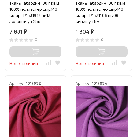
Ткань Габардин 180 г кв.м
Ткань Габардин 180 г кв.м
100% полиэстер шир.148
100% полиэстер шир.148
см арт.Р.15319.13 цв.13
см арт.Р.15311.06 цв.06
зеленый уп.25м
синий уп.5м
7 831
1 804
₽
₽
0
0
Нет в наличии
Нет в наличии
Артикул:
1017092
Артикул:
1017094