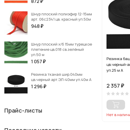
872
₽
Шнур плоский полиэфир 12-15мм
арт. 06с2341 цв. красный уп.50м
948
₽
Шнур плоский х/б 15мм турецкое
плетение цв.018 св.зелёный
уп.50 м
Резинка ба
1 057
₽
цв.черный-
уп.25 м А
Резинка тканая шир.040мм
цв.черный арт.ЭЛ-40мм уп.40м А
2 357
1 296
₽
₽
Прайс-листы
Нет в налич