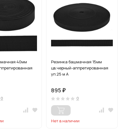
шмачная 40мм
Резинка башмачная 15мм
аппретированная
цв.черный-аппретированная
уп.25 м А
895
₽
0
0
ии
Нет в наличии