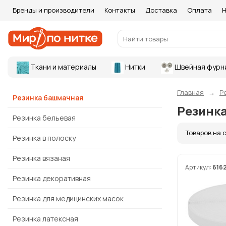
Бренды и производители
Контакты
Доставка
Оплата
Н
Ткани и материалы
Нитки
Швейная фурн
Главная
Р
Резинка башмачная
Резинк
Резинка бельевая
Товаров на 
Резинка в полоску
Резинка вязаная
Артикул:
616
Резинка декоративная
Резинка для медицинских масок
Резинка латексная