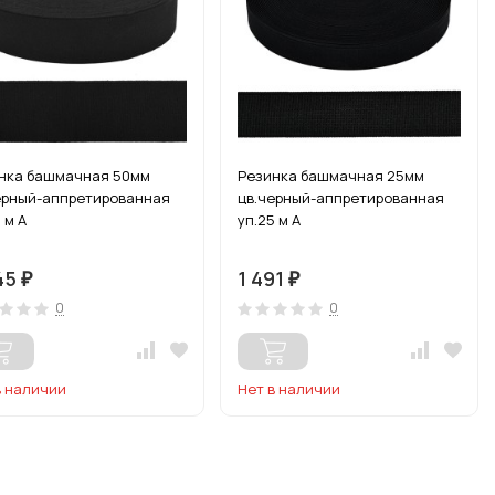
нка башмачная 50мм
Резинка башмачная 25мм
ерный-аппретированная
цв.черный-аппретированная
 м А
уп.25 м А
45
1 491
₽
₽
0
0
в наличии
Нет в наличии