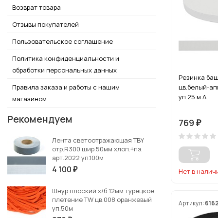
Возврат товара
Отзывы покупателей
Пользовательское соглашение
Политика конфиденциальности и
обработки персональных данных
Резинка ба
Правила заказа и работы с нашим
цв.белый-а
уп.25 м А
магазином
Рекомендуем
769
₽
Лента светоотражающая TBY
отр.R300 шир.50мм хлоп.+пэ.
арт.2022 уп.100м
4 100
₽
Нет в налич
Шнур плоский х/б 12мм турецкое
плетение TW цв.008 оранжевый
Артикул:
616
уп.50м