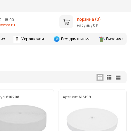
Корзина (
0
)
0—18:00
nitke.ru
на сумму
0
₽
во
Украшения
Все для шитья
Вязание
кул:
616208
Артикул:
616199