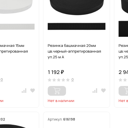
шмачная 15мм
Резинка башмачная 20мм
Рези
ппретированная
цв.черный-аппретированная
цв.ч
уп.25 м А
уп.25
1 192
2 9
₽
0
0
ии
Нет в наличии
Нет 
202
Артикул:
616198