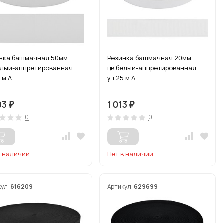
нка башмачная 50мм
Резинка башмачная 20мм
елый-аппретированная
цв.белый-аппретированная
 м А
уп.25 м А
03
1 013
₽
₽
0
0
в наличии
Нет в наличии
кул:
616209
Артикул:
629699