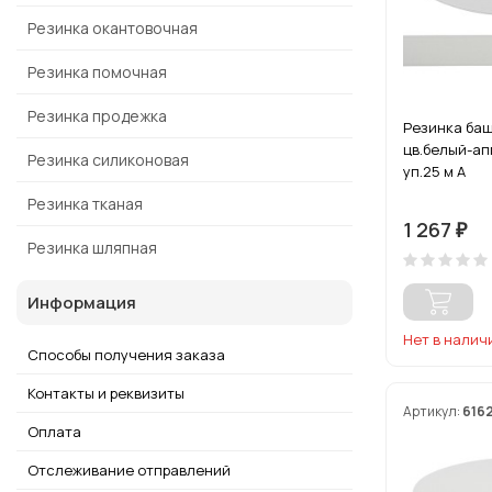
Резинка окантовочная
Резинка помочная
Резинка продежка
Резинка ба
цв.белый-а
Резинка силиконовая
уп.25 м А
Резинка тканая
1 267
₽
Резинка шляпная
Информация
Нет в налич
Способы получения заказа
Контакты и реквизиты
Артикул:
616
Оплата
Отслеживание отправлений