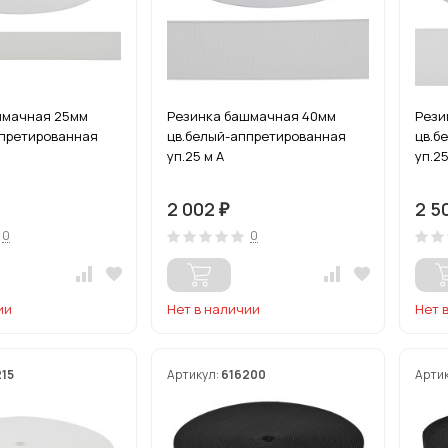
шмачная 25мм
Резинка башмачная 40мм
Рези
ппретированная
цв.белый-аппретированная
цв.б
уп.25 м А
уп.25
2 002
2 5
₽
0
0
ии
Нет в наличии
Нет 
215
Артикул:
616200
Арти