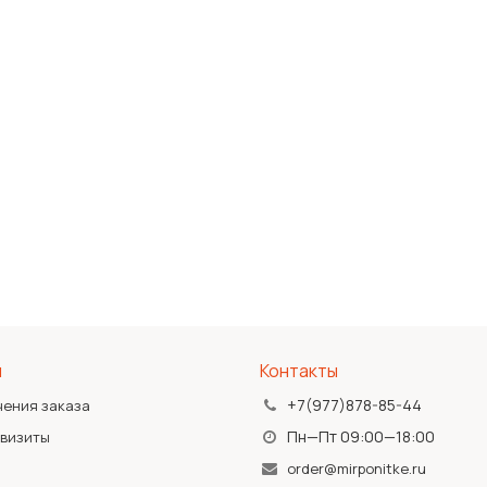
я
Контакты
+7(977)878-85-44
чения заказа
Пн—Пт 09:00—18:00
квизиты
order@mirponitke.ru