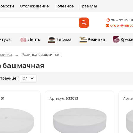
овости
Отслеживание
Полезное
Правила!
пн—пт 09:0
order@mirpo
итура
Ленты
Тесьма
Резинка
Круже
езинка
Резинка башмачная
а башмачная
странице:
24
201
Артикул:
633013
Арти