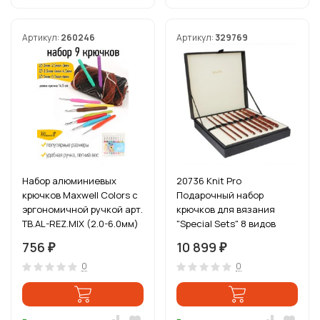
Артикул:
260246
Артикул:
329769
Набор алюминиевых
20736 Knit Pro
крючков Maxwell Colors с
Подарочный набор
эргономичной ручкой арт.
крючков для вязания
TB.AL-REZ.MIX (2.0-6.0мм)
"Special Sets" 8 видов
756
10 899
₽
₽
0
0