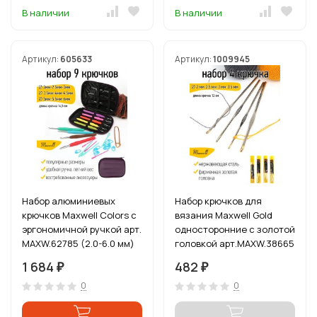
В наличии
В наличии
Артикул:
605633
Артикул:
1009945
Набор алюминиевых
Набор крючков для
крючков Maxwell Colors с
вязания Maxwell Gold
эргономичной ручкой арт.
односторонние с золотой
MAXW.62785 (2.0-6.0 мм)
головкой арт.MAXW.38665
(2.0 мм/ 2.5 мм/ 3.0 мм/ 3.5
1 684
482
₽
₽
мм)
0
0