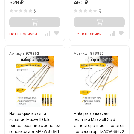
628
460
₽
₽
мм)
мм)
0
0
Нет в наличии
Нет в наличии
Артикул:
978952
Артикул:
978950
Набор крючков для
Набор крючков для
вязания Maxwell Gold
вязания Maxwell Gold
односторонние с золотой
односторонние с золотой
головкой арт.MAXW.38641
головкой арт.MAXW.38672