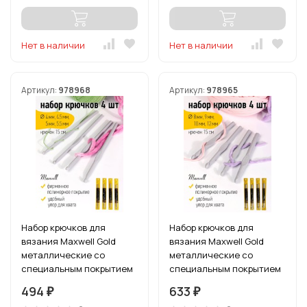
Нет в наличии
Нет в наличии
Артикул:
978968
Артикул:
978965
Набор крючков для
Набор крючков для
вязания Maxwell Gold
вязания Maxwell Gold
металлические со
металлические со
специальным покрытием
специальным покрытием
арт.MAXW.38566 (4.0 мм/
арт.MAXW.38580 (8.0 мм/
494
633
₽
₽
4.5 мм/ 5.0 мм/ 5.5 мм)
9.0 мм/ 10.0 мм/ 12.0 мм)