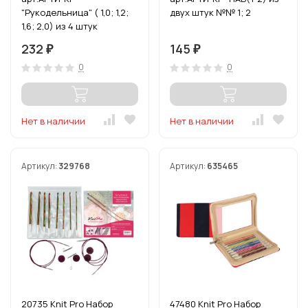
"Рукодельница" ( 1,0; 1,2;
двух штук №№ 1; 2
1,6; 2,0) из 4 штук
232
145
₽
₽
0
0
Нет в наличии
Нет в наличии
Артикул:
329768
Артикул:
635465
20735 Knit Pro Набор
47480 Knit Pro Набор