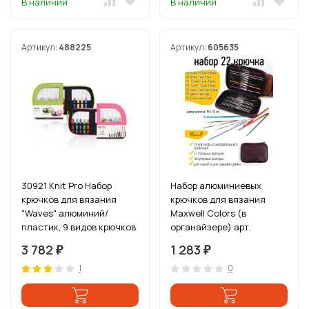
В наличии
В наличии
Артикул:
488225
Артикул:
605635
30921 Knit Pro Набор
Набор алюминиевых
крючков для вязания
крючков для вязания
"Waves" алюминий/
Maxwell Colors (в
пластик, 9 видов крючков
органайзере) арт.
в наборе
MAXW.62787 (0.6-6.0 мм)
3 782
1 283
₽
₽
1
0