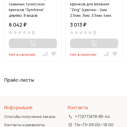
съемных тунисских
крючков для вязания
крючков "Symfonie"
"Zing" (крючки - 2мм,
дерево, 8 видов
2,5мм, 3мм, 3,5мм, 4мм,
4,5мм, 5мм, 5,5мм, 6мм)
8 042
3 013
₽
₽
алюминий
0
0
Нет в наличии
Нет в наличии
Прайс-листы
Информация
Контакты
+7(977)878-85-44
Способы получения заказа
Пн—Пт 09:00—18:00
Контакты и реквизиты