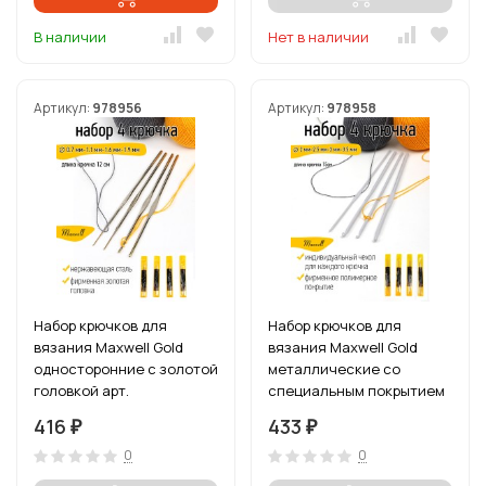
В наличии
Нет в наличии
Артикул:
978956
Артикул:
978958
Набор крючков для
Набор крючков для
вязания Maxwell Gold
вязания Maxwell Gold
односторонние с золотой
металлические со
головкой арт.
специальным покрытием
MAXW.38528 (0.7 мм/ 1.1
арт.MAXW.38535 (2.0 мм/
416
433
₽
₽
мм/ 1.6 мм/ 1.9 мм)
2.5 мм/ 3.0 мм/ 3.5 мм)
0
0