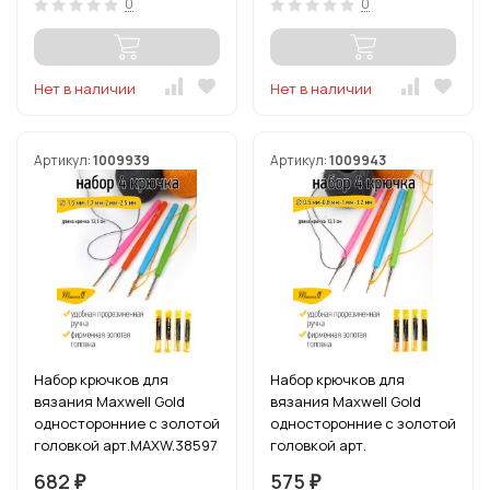
0
0
Нет в наличии
Нет в наличии
Артикул:
1009939
Артикул:
1009943
Набор крючков для
Набор крючков для
вязания Maxwell Gold
вязания Maxwell Gold
односторонние с золотой
односторонние с золотой
головкой арт.MAXW.38597
головкой арт.
(1.5 мм/ 1.7 мм/ 2.0 мм/ 2.5
MAXW.38603 (0.5 мм/ 0.8
682
575
₽
₽
мм)
мм/ 1.0 мм/ 1.2 мм)