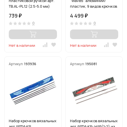
пластиковой ручкой арт.
"Waves" алюминий/
TB.AL-PL12 (2.5-5.0 мм)
пластик, 9 видов крючков
в наборе
739
4 499
₽
₽
0
0
Нет в наличии
Нет в наличии
Артикул:
193936
Артикул:
195081
Набор крючков вязальных
Набор крючков вязальных
арт.АРТИ-КР
арт.АРТИ-КР- НАБ(1-2) из