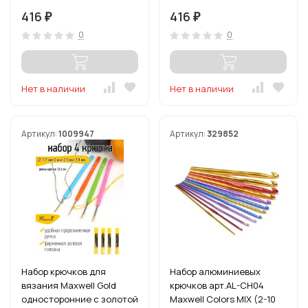
(0.9 мм/ 1.4 мм/ 2.25 мм/
(0.8 мм/ 1.2 мм/ 1.8 мм/ 2.75
416
416
₽
₽
3.25 мм)
мм)
0
0
Нет в наличии
Нет в наличии
Артикул:
1009947
Артикул:
329852
Набор крючков для
Набор алюминиевых
вязания Maxwell Gold
крючков арт.AL-CH04
односторонние с золотой
Maxwell Colors MIX (2-10