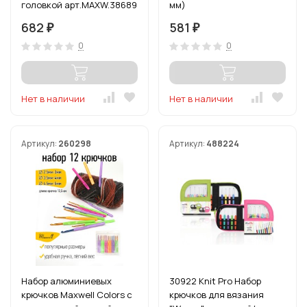
головкой арт.MAXW.38689
мм)
(1.7 мм/ 2 мм/ 2.5 мм/ 2.8
682
581
₽
₽
мм)
0
0
Нет в наличии
Нет в наличии
Артикул:
260298
Артикул:
488224
Набор алюминиевых
30922 Knit Pro Набор
крючков Maxwell Colors с
крючков для вязания