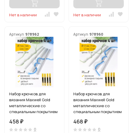
Нет в наличии
Нет в наличии
Артикул:
978962
Артикул:
978960
Набор крючков для
Набор крючков для
вязания Maxwell Gold
вязания Maxwell Gold
металлические со
металлические со
специальным покрытием
специальным покрытием
арт.MAXW.38542 (2.0 мм/
арт.MAXW.38559 (2.5 мм/
458
468
₽
₽
3.0 мм/ 4.0 мм/ 5.0 мм)
3.5 мм/ 4.5 мм/ 5.5 мм)
0
0