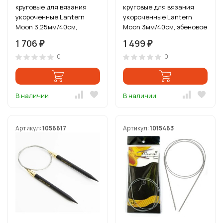
круговые для вязания
круговые для вязания
укороченные Lantern
укороченные Lantern
Moon 3,25мм/40см,
Moon 3мм/40см, эбеновое
эбеновое дерево, черный
дерево, черный
1 706
1 499
₽
₽
0
0
В наличии
В наличии
Артикул:
1056617
Артикул:
1015463