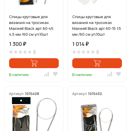
Спицы круговые для
Спицы круговые для
вязания на тросиках
вязания на тросиках
Maxwell Black арт.60-45
Maxwell Black арт.60-15 1,5
4,5 мм /60 см уп.10шт
мм /60 см уп.10шт
1 300
1 014
₽
₽
0
0
В наличии
В наличии
Артикул:
1015408
Артикул:
1015452