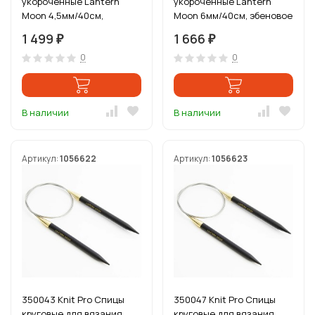
укороченные Lantern
укороченные Lantern
Moon 4,5мм/40см,
Moon 6мм/40см, эбеновое
эбеновое дерево, черный
дерево, черный
1 499
1 666
₽
₽
0
0
В наличии
В наличии
Артикул:
1056622
Артикул:
1056623
350043 Knit Pro Спицы
350047 Knit Pro Спицы
круговые для вязания
круговые для вязания