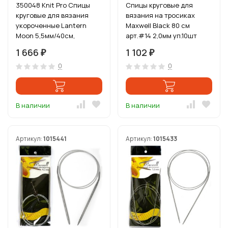
350048 Knit Pro Спицы
Спицы круговые для
круговые для вязания
вязания на тросиках
укороченные Lantern
Maxwell Black 80 см
Moon 5,5мм/40см,
арт.#14 2,0мм уп.10шт
эбеновое дерево, черный
1 666
1 102
₽
₽
0
0
В наличии
В наличии
Артикул:
1015441
Артикул:
1015433