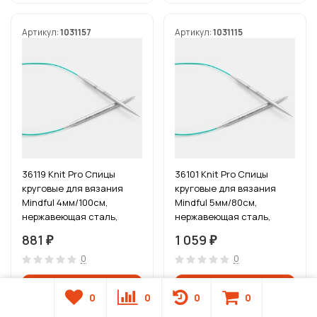
Артикул:
1031157
Артикул:
1031115
36119 Knit Pro Спицы
36101 Knit Pro Спицы
круговые для вязания
круговые для вязания
Mindful 4мм/100см,
Mindful 5мм/80см,
нержавеющая сталь,
нержавеющая сталь,
серебристый
серебристый
881
1 059
₽
₽
0
0
0
0
0
0
В наличии
В наличии