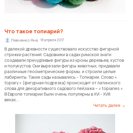
Что такое топиарий?
Левченко Яна
18 апреля 2017
В далекой древности существовало искусство фигурной
стрижки растений. Садовники в садах римской знати
создавали причудливые фигуры из кроны деревьев, кустов
и полукустов. Они вырезали фигуры животных, придавали
различные геоометрические формы, и строили целые
лабиринты. Такие сады назывались - Топиарии. Слово «
topiary » (фигурная подрезка) происходит от латинского
слова для декоративного садового пейзажа – « topiaries ».
В Европе топиарии были очень популярны в XVI - XVIII
веках....
Читать далее →