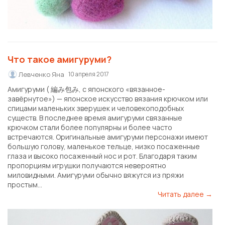
Что такое амигуруми?
Левченко Яна
10 апреля 2017
Амигуруми ( 編み包み, с японского «вязанное-
завёрнутое») — японское искусство вязания крючком или
спицами маленьких зверушек и человекоподобных
существ. В последнее время амигуруми связанные
крючком стали более популярны и более часто
встречаются. Оригинальные амигуруми персонажи имеют
большую голову, маленькое тельце, низко посаженные
глаза и высоко посаженный нос и рот. Благодаря таким
пропорциям игрушки получаются невероятно
миловидными. Амигуруми обычно вяжутся из пряжи
простым...
Читать далее →