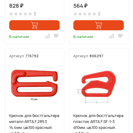
828
564
₽
₽
0
0
В наличии
В наличии
Артикул:
776792
Артикул:
806297
Крючок для бюстгальтера
Крючок для бюстгальтера
металл ARTA.F.2853
пластик ARTA.F.SF-1-3
14,4мм, цв.100 красный,
d10мм, цв.100 красный,