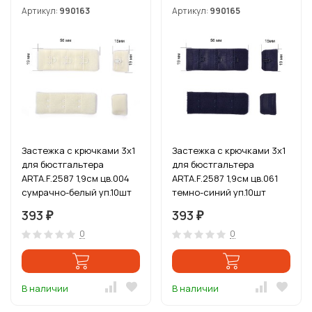
Артикул:
990163
Артикул:
990165
Застежка с крючками 3х1
Застежка с крючками 3х1
для бюстгальтера
для бюстгальтера
ARTA.F.2587 1,9см цв.004
ARTA.F.2587 1,9см цв.061
сумрачно-белый уп.10шт
темно-синий уп.10шт
393
393
₽
₽
0
0
В наличии
В наличии