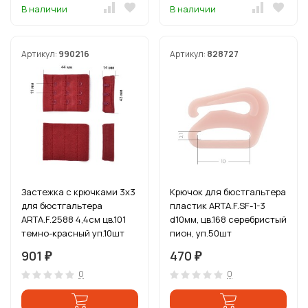
В наличии
В наличии
Артикул:
990216
Артикул:
828727
Застежка с крючками 3х3
Крючок для бюстгальтера
для бюстгальтера
пластик ARTA.F.SF-1-3
ARTA.F.2588 4,4см цв.101
d10мм, цв.168 серебристый
темно-красный уп.10шт
пион, уп.50шт
901
470
₽
₽
0
0