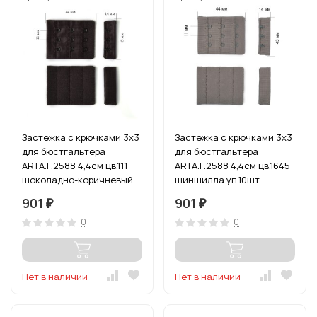
Застежка с крючками 3х3
Застежка с крючками 3х3
для бюстгальтера
для бюстгальтера
ARTA.F.2588 4,4см цв.111
ARTA.F.2588 4,4см цв.1645
шоколадно-коричневый
шиншилла уп.10шт
уп.10шт
901
901
₽
₽
0
0
Нет в наличии
Нет в наличии