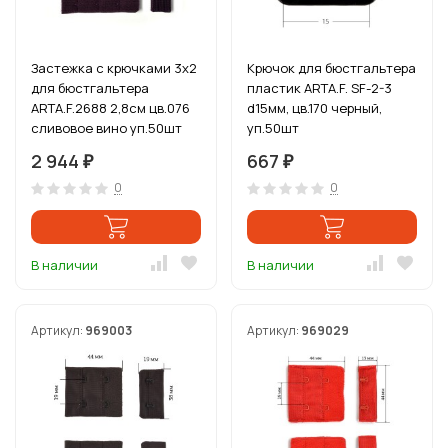
Застежка с крючками 3х2
Крючок для бюстгальтера
для бюстгальтера
пластик ARTA.F. SF-2-3
ARTA.F.2688 2,8см цв.076
d15мм, цв.170 черный,
сливовое вино уп.50шт
уп.50шт
2 944
667
₽
₽
0
0
В наличии
В наличии
Артикул:
969003
Артикул:
969029