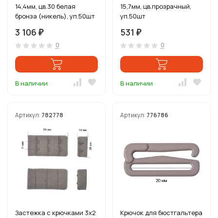
14,4мм, цв.30 белая
15,7мм, цв.прозрачный,
бронза (никель), уп.50шт
уп.50шт
3 106
531
₽
₽
0
0
В наличии
В наличии
Артикул:
782778
Артикул:
776786
Застежка с крючками 3х2
Крючок для бюстгальтера