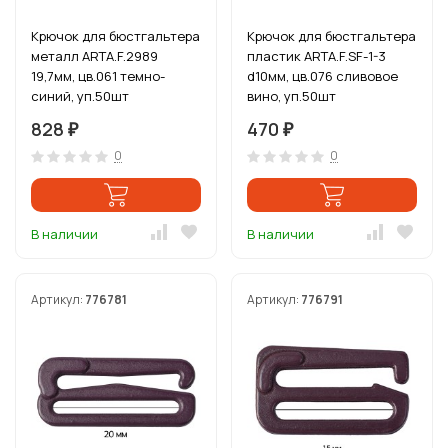
Крючок для бюстгальтера
Крючок для бюстгальтера
металл ARTA.F.2989
пластик ARTA.F.SF-1-3
19,7мм, цв.061 темно-
d10мм, цв.076 сливовое
синий, уп.50шт
вино, уп.50шт
828
470
₽
₽
0
0
В наличии
В наличии
Артикул:
776781
Артикул:
776791