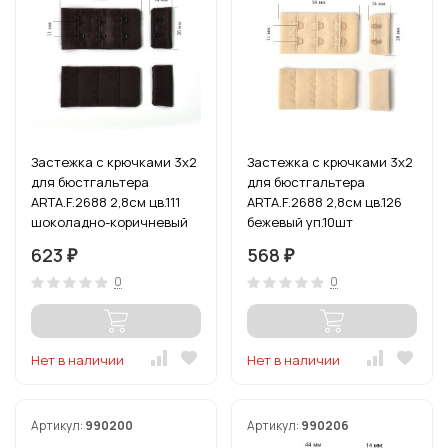
Застежка с крючками 3х2
Застежка с крючками 3х2
для бюстгальтера
для бюстгальтера
ARTA.F.2688 2,8см цв.111
ARTA.F.2688 2,8см цв.126
шоколадно-коричневый
бежевый уп.10шт
уп.10шт
623
568
₽
₽
0
0
Нет в наличии
Нет в наличии
Артикул:
990200
Артикул:
990206