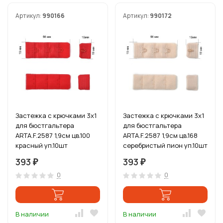
Артикул:
990166
Артикул:
990172
Застежка с крючками 3х1
Застежка с крючками 3х1
для бюстгальтера
для бюстгальтера
ARTA.F.2587 1,9см цв.100
ARTA.F.2587 1,9см цв.168
красный уп.10шт
серебристый пион уп.10шт
393
393
₽
₽
0
0
В наличии
В наличии