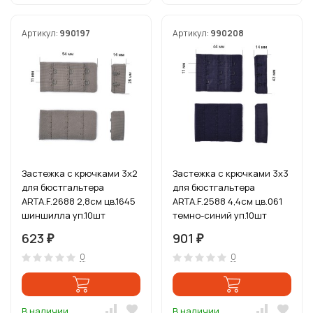
Артикул:
990197
Артикул:
990208
Застежка с крючками 3х2
Застежка с крючками 3х3
для бюстгальтера
для бюстгальтера
ARTA.F.2688 2,8см цв.1645
ARTA.F.2588 4,4см цв.061
шиншилла уп.10шт
темно-синий уп.10шт
623
901
₽
₽
0
0
В наличии
В наличии