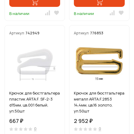
В наличии
В наличии
Артикул:
742949
Артикул:
776853
Крючок для бюстгальтера
Крючок для бюстгальтера
пластик ARTA.F. SF-2-3
металл ARTA.F.2853
d15мм, цв.001 белый,
14,4мм, цв.16 золото,
уп.50шт
уп.50шт
667
2 952
₽
₽
0
0