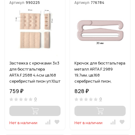
Артикул:
990225
Артикул:
776784
Застежка с крючками 3х3
Крючок для бюстгальтера
для бюстгальтера
металл ARTA.F.2989
ARTA.F.2588 4,4см цв.168
19,7мм, цв.168
серебристый пион уп.10шт
серебристый пион,
уп.50шт
759
828
₽
₽
0
0
Нет в наличии
Нет в наличии