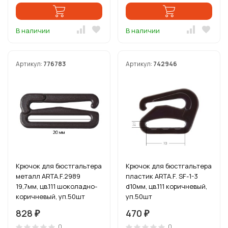
В наличии
В наличии
Артикул:
776783
Артикул:
742946
Крючок для бюстгальтера
Крючок для бюстгальтера
металл ARTA.F.2989
пластик ARTA.F. SF-1-3
19,7мм, цв.111 шоколадно-
d10мм, цв.111 коричневый,
коричневый, уп.50шт
уп.50шт
828
470
₽
₽
0
0