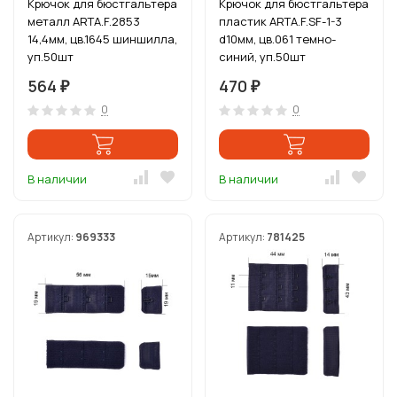
Крючок для бюстгальтера
Крючок для бюстгальтера
металл ARTA.F.2853
пластик ARTA.F.SF-1-3
14,4мм, цв.1645 шиншилла,
d10мм, цв.061 темно-
уп.50шт
синий, уп.50шт
564
470
₽
₽
0
0
В наличии
В наличии
Артикул:
969333
Артикул:
781425