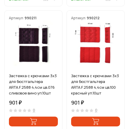
Артикул:
990211
Артикул:
990212
Застежка с крючками 3х3
Застежка с крючками 3х3
для бюстгальтера
для бюстгальтера
ARTA.F.2588 4,4см цв.076
ARTA.F.2588 4,4см цв.100
сливовое вино уп.10шт
красный уп.10шт
901
901
₽
₽
0
0