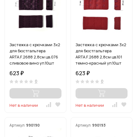
Застежка с крючками 3х2
Застежка с крючками 3х2
для бюстгальтера
для бюстгальтера
ARTA.F.2688 2,8см цв.076
ARTA.F.2688 2,8см цв.101
сливовое вино уп.10шт
темно-красный уп.10шт
623
623
₽
₽
0
0
Нет в наличии
Нет в наличии
Артикул:
990190
Артикул:
990193