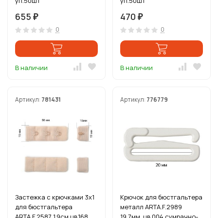
уп.50шт
уп.50шт
655
470
₽
₽
0
0
В наличии
В наличии
Артикул:
781431
Артикул:
776779
Застежка с крючками 3х1
Крючок для бюстгальтера
для бюстгальтера
металл ARTA.F.2989
ARTA.F.2587 1,9см цв.168
19,7мм, цв.004 сумрачно-