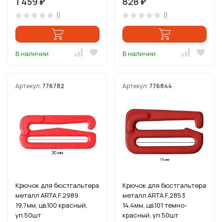
1 459
828
₽
₽
0
0
В наличии
В наличии
Артикул:
776782
Артикул:
776844
Крючок для бюстгальтера
Крючок для бюстгальтера
металл ARTA.F.2989
металл ARTA.F.2853
19,7мм, цв.100 красный,
14,4мм, цв.101 темно-
уп.50шт
красный, уп.50шт