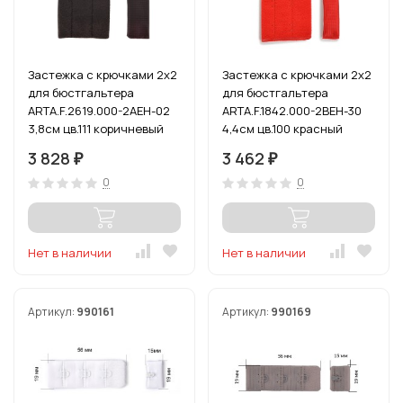
Застежка с крючками 2х2
Застежка с крючками 2х2
для бюстгальтера
для бюстгальтера
ARTA.F.2619.000-2AEH-02
ARTA.F.1842.000-2BEH-30
3,8см цв.111 коричневый
4,4см цв.100 красный
уп.50шт
уп.50шт
3 828
3 462
₽
₽
0
0
Нет в наличии
Нет в наличии
Артикул:
990161
Артикул:
990169