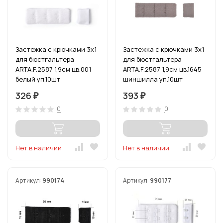
Застежка с крючками 3х1
Застежка с крючками 3х1
для бюстгальтера
для бюстгальтера
ARTA.F.2587 1,9см цв.001
ARTA.F.2587 1,9см цв.1645
белый уп.10шт
шиншилла уп.10шт
326
393
₽
₽
0
0
Нет в наличии
Нет в наличии
Артикул:
990174
Артикул:
990177