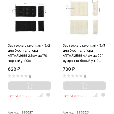
Застежка с крючками 3х2
Застежка с крючками 3х3
для бюстгальтера
для бюстгальтера
ARTA.F.2688 2,8см цв.170
ARTA.F.2588 4,4см цв.004
черный уп.10шт
сумрачно-белый уп.10шт
628
780
₽
₽
0
0
Нет в наличии
Нет в наличии
Артикул:
990217
Артикул:
990223