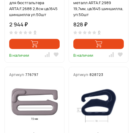
для бюстгальтера
металл ARTA.F.2989
ARTA.F.2688 2,8см цв.1645
19,7мм, цв.1645 шиншилла,
шиншилла уп.50шт
уп.50шт
2 944
828
₽
₽
0
0
В наличии
В наличии
Артикул:
776797
Артикул:
828723