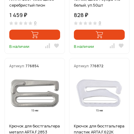
серебристый пион
белый, уп.50шт
уп.50шт
1 459
828
₽
₽
0
0
В наличии
В наличии
Артикул:
776854
Артикул:
776872
Крючок для бюстгальтера
Крючок для бюстгальтера
металл ARTA.F.2853
пластик ARTA.F.622K