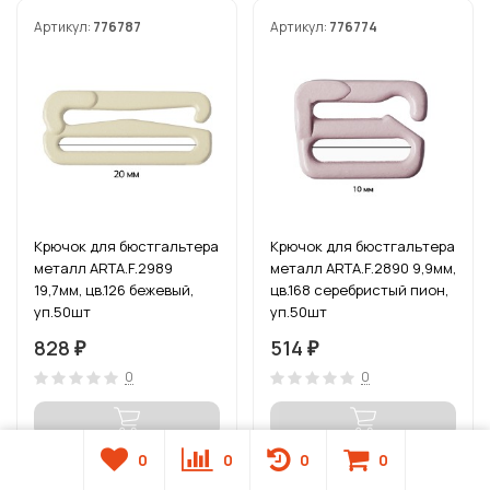
Артикул:
776787
Артикул:
776774
Крючок для бюстгальтера
Крючок для бюстгальтера
металл ARTA.F.2989
металл ARTA.F.2890 9,9мм,
19,7мм, цв.126 бежевый,
цв.168 серебристый пион,
уп.50шт
уп.50шт
828
514
₽
₽
0
0
0
0
0
0
Нет в наличии
Нет в наличии