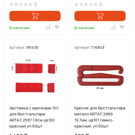
0
0
В наличии
В наличии
Артикул:
781430
Артикул:
776843
Застежка с крючками 3х1
Крючок для бюстгальтера
для бюстгальтера
металл ARTA.F.2989
ARTA.F.2587 1,9см цв.100
19,7мм, цв.101 темно-
красный уп.50шт
красный, уп.50шт