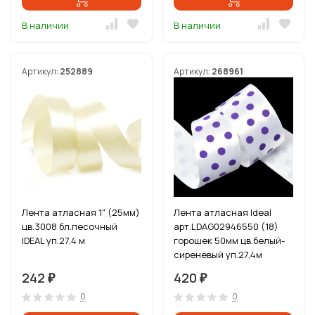
В наличии
В наличии
Артикул:
252889
Артикул:
268961
Лента атласная 1" (25мм)
Лента атласная Ideal
цв.3008 бл.песочный
арт.LDAG02946550 (18)
IDEAL уп.27,4 м
горошек 50мм цв.белый-
сиреневый уп.27,4м
242
420
₽
₽
0
0