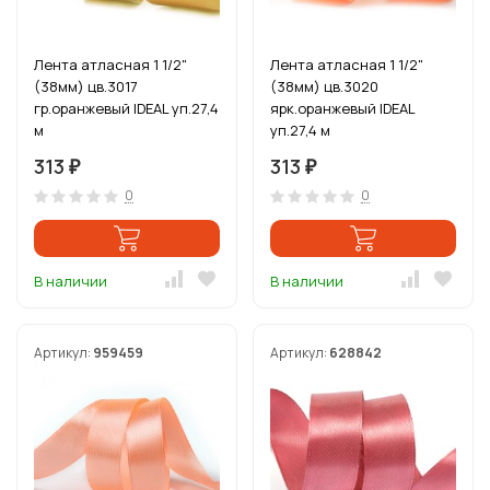
Лента атласная 1 1/2"
Лента атласная 1 1/2"
(38мм) цв.3017
(38мм) цв.3020
гр.оранжевый IDEAL уп.27,4
ярк.оранжевый IDEAL
м
уп.27,4 м
313
313
₽
₽
0
0
В наличии
В наличии
Артикул:
959459
Артикул:
628842