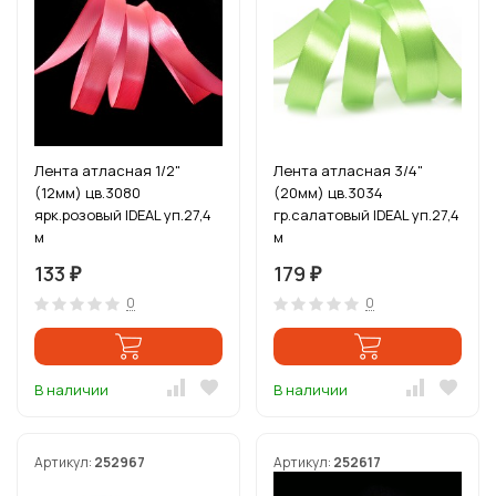
Лента атласная 1/2"
Лента атласная 3/4"
(12мм) цв.3080
(20мм) цв.3034
ярк.розовый IDEAL уп.27,4
гр.салатовый IDEAL уп.27,4
м
м
133
179
₽
₽
0
0
В наличии
В наличии
Артикул:
252967
Артикул:
252617