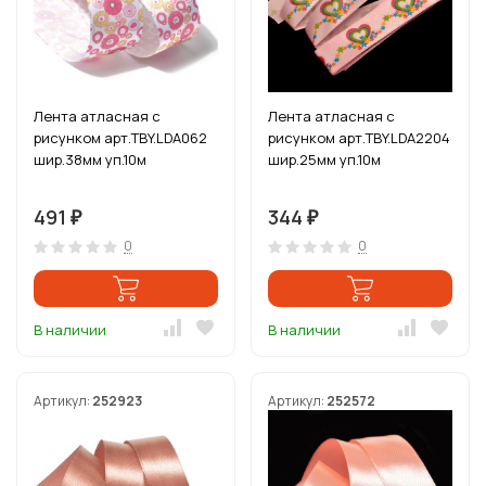
Лента атласная с
Лента атласная с
рисунком арт.TBY.LDA062
рисунком арт.TBY.LDA2204
шир.38мм уп.10м
шир.25мм уп.10м
491
344
₽
₽
0
0
В наличии
В наличии
Артикул:
252923
Артикул:
252572