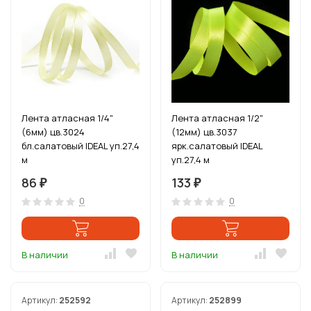
Лента атласная 1/4"
Лента атласная 1/2"
(6мм) цв.3024
(12мм) цв.3037
бл.салатовый IDEAL уп.27,4
ярк.салатовый IDEAL
м
уп.27,4 м
86
133
₽
₽
0
0
В наличии
В наличии
Артикул:
252592
Артикул:
252899