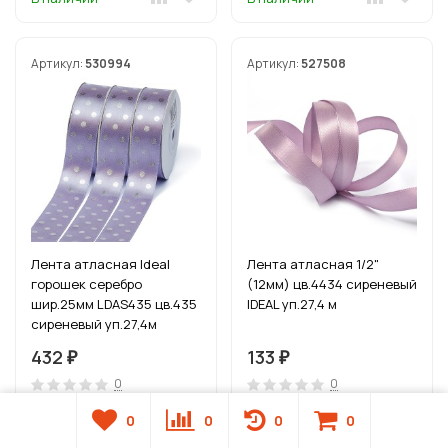
Артикул:
530994
Артикул:
527508
Лента атласная Ideal
Лента атласная 1/2"
горошек серебро
(12мм) цв.4434 сиреневый
шир.25мм LDAS435 цв.435
IDEAL уп.27,4 м
сиреневый уп.27,4м
432
133
₽
₽
0
0
0
0
0
0