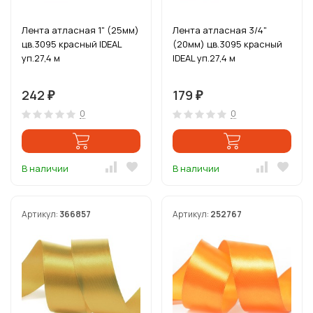
Лента атласная 1" (25мм)
Лента атласная 3/4"
цв.3095 красный IDEAL
(20мм) цв.3095 красный
уп.27,4 м
IDEAL уп.27,4 м
242
179
₽
₽
0
0
В наличии
В наличии
Артикул:
366857
Артикул:
252767