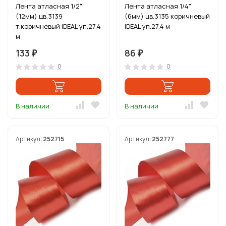
Лента атласная 1/2"
Лента атласная 1/4"
(12мм) цв.3139
(6мм) цв.3135 коричневый
т.коричневый IDEAL уп.27,4
IDEAL уп.27,4 м
м
133
86
₽
₽
0
0
В наличии
В наличии
Артикул:
252715
Артикул:
252777