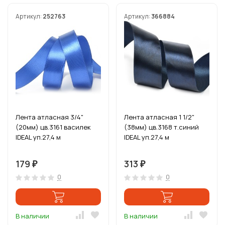
Артикул:
252763
Артикул:
366884
Лента атласная 3/4"
Лента атласная 1 1/2"
(20мм) цв.3161 василек
(38мм) цв.3168 т.синий
IDEAL уп.27,4 м
IDEAL уп.27,4 м
179
313
₽
₽
0
0
В наличии
В наличии