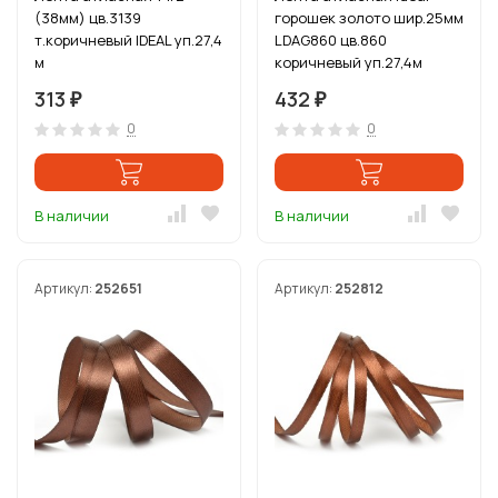
(38мм) цв.3139
горошек золото шир.25мм
т.коричневый IDEAL уп.27,4
LDAG860 цв.860
м
коричневый уп.27,4м
313
432
₽
₽
0
0
В наличии
В наличии
Артикул:
252651
Артикул:
252812