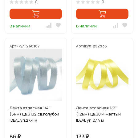
0
0
В наличии
В наличии
Артикул:
266187
Артикул:
252936
Лента атласная 1/4"
Лента атласная 1/2"
(6мм) цв.3102 св.голубой
(12мм) цв.3014 желтый
IDEAL уп.27,4 м
IDEAL уп.27,4 м
86
133
₽
₽