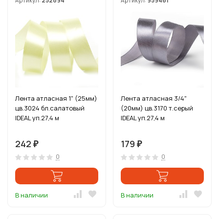
Артикул:
252894
Артикул:
959461
Лента атласная 1" (25мм)
Лента атласная 3/4"
цв.3024 бл.салатовый
(20мм) цв.3170 т.серый
IDEAL уп.27,4 м
IDEAL уп.27,4 м
242
179
₽
₽
0
0
В наличии
В наличии