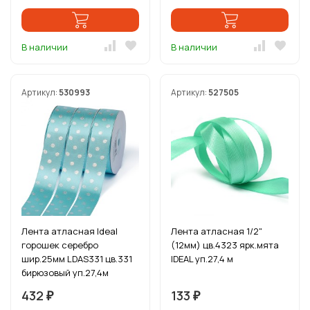
В наличии
В наличии
Артикул:
530993
Артикул:
527505
Лента атласная Ideal
Лента атласная 1/2"
горошек серебро
(12мм) цв.4323 ярк.мята
шир.25мм LDAS331 цв.331
IDEAL уп.27,4 м
бирюзовый уп.27,4м
432
133
₽
₽