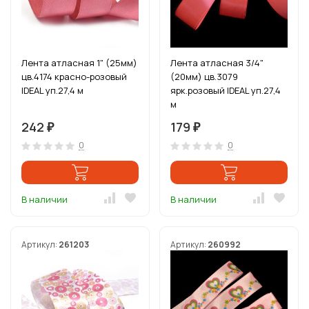
Лента атласная 1" (25мм)
Лента атласная 3/4"
цв.4174 красно-розовый
(20мм) цв.3079
IDEAL уп.27,4 м
ярк.розовый IDEAL уп.27,4
м
242
179
₽
₽
0
0
В наличии
В наличии
Артикул:
261203
Артикул:
260992