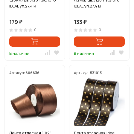
(20мм) цв.3128 т.золото
(12мм) цв.3128 т.золото
IDEAL уп.27,4 м
IDEAL уп.27,4 м
179
133
₽
₽
0
0
В наличии
В наличии
Артикул:
606636
Артикул:
531013
Лента атласная 1 1/2"
Лента атласная Ideal