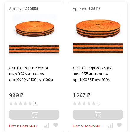
Артикул:
270538
Артикул:
528114
Лента георгиевская
Лента георгиевская
шир.024мм тканая
шир.035мм тканая
арт.КК024Г100 рул.100м
арт.КК035Г рул.100м
989
1 243
₽
₽
0
0
Нет в наличии
Нет в наличии