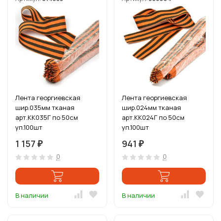
Лента георгиевская
Лента георгиевская
шир.035мм тканая
шир.024мм тканая
арт.КК035Г по 50см
арт.КК024Г по 50см
уп.100шт
уп.100шт
1 157
941
₽
₽
0
0
В наличии
В наличии