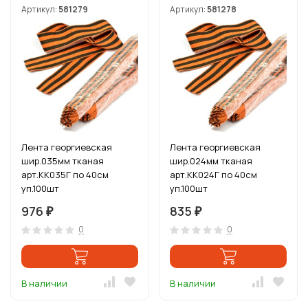
Артикул:
581279
Артикул:
581278
Лента георгиевская
Лента георгиевская
шир.035мм тканая
шир.024мм тканая
арт.КК035Г по 40см
арт.КК024Г по 40см
уп.100шт
уп.100шт
976
835
₽
₽
0
0
В наличии
В наличии