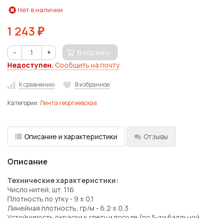
Нет в наличии
1 243
₽
-
+
В корзину
Недоступен.
Сообщить на почту
К сравнению
В избранное
Категории:
Лента георгиевская
Описание и характеристики
Отзывы
Описание
Технические характеристики:
Число нитей, шт. 116
Плотность по утку - 9 ± 0,1
Линейная плотность, гр/м - 6,2 ± 0,3
Устойчивость окраски к свету и погоде (по 5-ти балльной