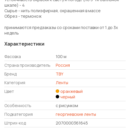
шкале) - 4
Сырье - нить полиэфирная, окрашенная в массе
Обрез - термонож
принимаются предзаказы со сроками поставки от 1 до 3х
недель
Характеристики
Фасовка
100 м
Страна производитель
Россия
Бренд
TBY
Категория
Ленты
Цвет
оранжевый
черный
Особенность
с рисунком
Подкатегория
георгиевские ленты
Штрих-код
2070000361645