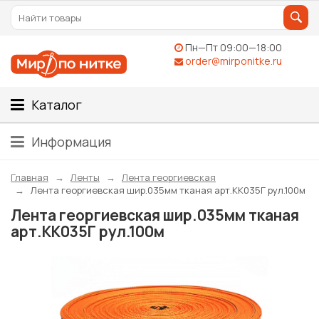
Пн—Пт 09:00—18:00
order@mirponitke.ru
Каталог
Информация
Главная
Ленты
Лента георгиевская
Лента георгиевская шир.035мм тканая арт.КК035Г рул.100м
Лента георгиевская шир.035мм тканая
арт.КК035Г рул.100м