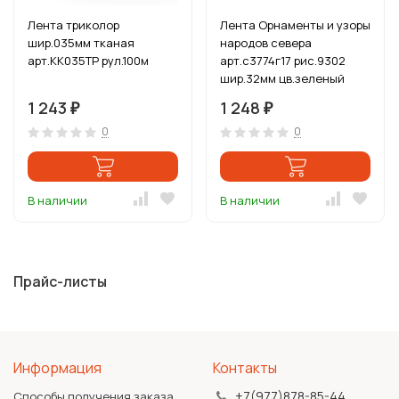
Лента триколор
Лента Орнаменты и узоры
шир.035мм тканая
народов севера
арт.КК035ТР рул.100м
арт.с3774г17 рис.9302
шир.32мм цв.зеленый
уп.25м
1 243
1 248
₽
₽
0
0
В наличии
В наличии
Прайс-листы
Информация
Контакты
+7(977)878-85-44
Способы получения заказа