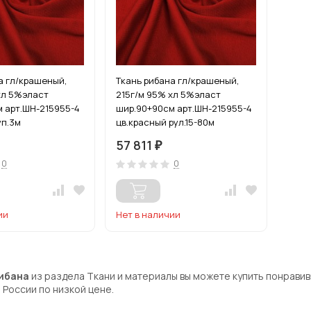
а гл/крашеный,
Ткань рибана гл/крашеный,
хл 5%эласт
215г/м 95% хл 5%эласт
 арт.ШН-215955-4
шир.90+90см арт.ШН-215955-4
уп.3м
цв.красный рул.15-80м
57 811
₽
0
0
ии
Нет в наличии
ибана
из раздела Ткани и материалы вы можете купить понрави
 России по низкой цене.