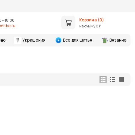
Корзина (
0
)
0—18:00
nitke.ru
на сумму
0
₽
ево
Украшения
Все для шитья
Вязание