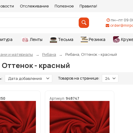
овости
Отслеживание
Полезное
Правила!
пн—пт 09:0
order@mirpo
нитура
Ленты
Тесьма
Резинка
Круж
кани и материалы
Рибана
Рибана, Оттенок - красный
 Оттенок - красный
ь:
Товаров на странице:
Дата добавления
24
250
Артикул:
948747