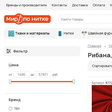
Бренды и производители
Контакты
Доставка
Оплата
Н
Ткани и материалы
Нитки
Швейная фур
Главная
Т
Фильтр
Рибана,
Цена
Сортироват
от
до
руб.
Артикул:
977
Бренд
TBY