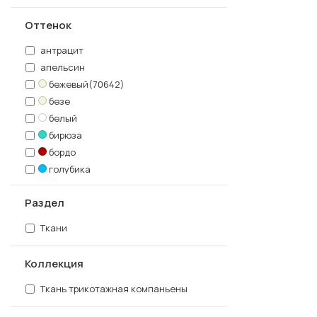
фиолетовый
Оттенок
хаки
черный
антрацит
апельсин
бежевый(70642)
безе
белый
бирюза
бордо
голубика
голубой
Раздел
горчица
графит
Ткани
зел.яблоко
индиго
Коллекция
карамель
киви
Ткань трикотажная компаньены
красный