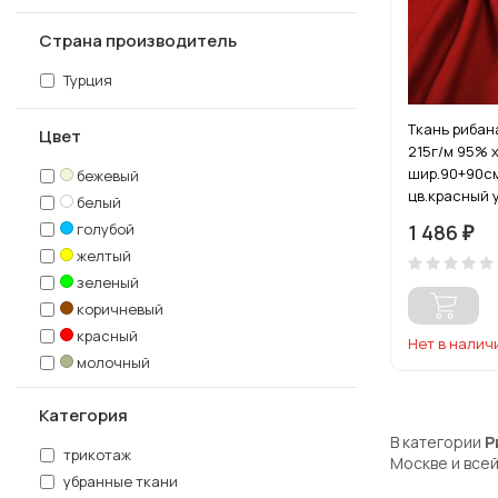
Страна производитель
Турция
Ткань рибан
Цвет
215г/м 95% 
шир.90+90см
бежевый
цв.красный 
белый
голубой
1 486
₽
желтый
зеленый
коричневый
красный
Нет в налич
молочный
оранжевый
Категория
розовый
В категории
Р
серый
трикотаж
Москве и всей
синий
убранные ткани
сиреневый