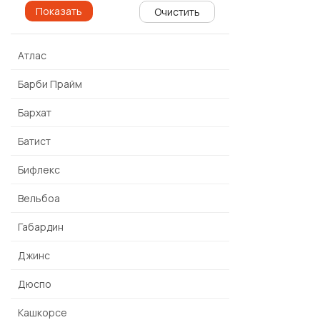
крем-брюле
Очистить
малахит
манго
Атлас
небо
пудра
Барби Прайм
роза
розовое безе
Бархат
розовый
Батист
сер.меланж
сирень
Бифлекс
сухая роза
темн.петроль
Вельбоа
темно-красный
Габардин
темно-синий
фиалка
Джинс
хаки
черный
Дюспо
экрю
Кашкорсе