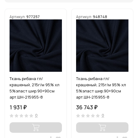
Артикул:
977257
Артикул:
948748
Ткань рибана гл/
Ткань рибана гл/
крашеный, 215г/м 95% хл
крашеный, 215г/м 95% хл
5%эласт шир.90+90см
5%эласт шир.90+90см
арт.ШН-215955-8
арт.ШН-215955-8
цв.темн.синий уп.3м
цв.темн.синий рул.15-80м
1 931
36 743
₽
₽
0
0