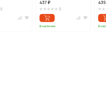
437
43
₽
0
0
В наличии
В на