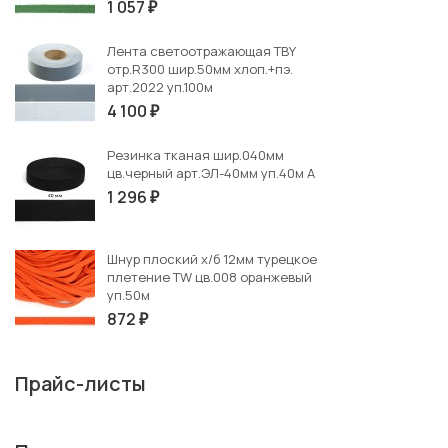
1 057
₽
Лента светоотражающая TBY
отр.R300 шир.50мм хлоп.+пэ.
арт.2022 уп.100м
4 100
₽
Резинка тканая шир.040мм
цв.черный арт.ЭЛ-40мм уп.40м А
1 296
₽
Шнур плоский х/б 12мм турецкое
плетение TW цв.008 оранжевый
уп.50м
872
₽
Прайс-листы