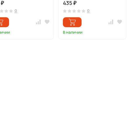
5
435
₽
₽
0
0
личии
В наличии