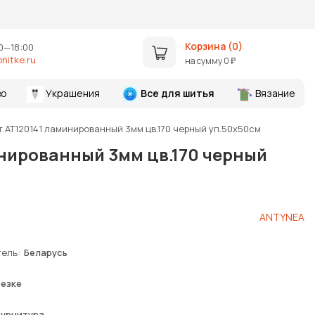
Корзина (
0
)
0—18:00
nitke.ru
на сумму
0
₽
во
Украшения
Все для шитья
Вязание
т.АТ120141 ламинированный 3мм цв.170 черный уп.50х50см
инированный 3мм цв.170 черный
ANTYNEA
тель
Беларусь
резке
фурнитура