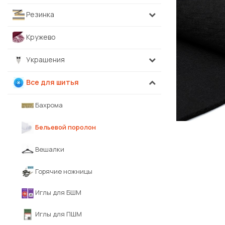
Резинка
Кружево
Украшения
Все для шитья
Бахрома
Бельевой поролон
Вешалки
Горячие ножницы
Иглы для БШМ
Иглы для ПШМ