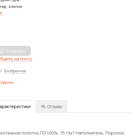
тер, хлопок
и
В корзину
бщить на почту
В избранное
 поролон
характеристики
Отзывы
икотажное полотно ПЭ 100%, 75 г/м? Наполнитель: Поролон