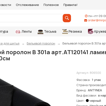
овости
Отслеживание
Полезное
Правила!
пн—пт 09:0
order@mirpo
итура
Ленты
Тесьма
Резинка
Круже
се для шитья
Бельевой поролон
Бельевой поролон В 301а ар
й поролон В 301а арт.АТ120141 лам
50см
Артикул:
806500
Фасовка
1 упак
Страна производи
Бренд
ANTYNEA
Вид фасовки
в на
Цвет
черный
Раздел
Швейная 