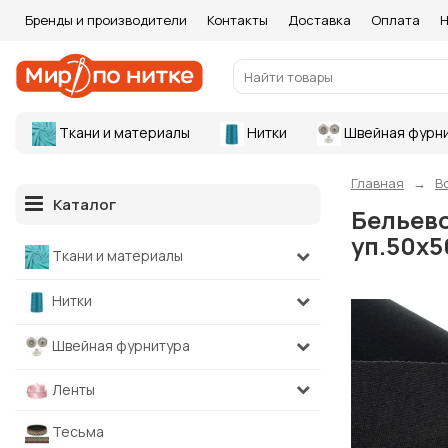
Бренды и производители
Контакты
Доставка
Оплата
Н
Ткани и материалы
Нитки
Швейная фурн
Главная
В
Каталог
Бельево
уп.50х
Ткани и материалы
Нитки
Швейная фурнитура
Ленты
Тесьма