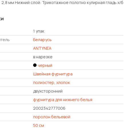
 2,8 мм Нижний слой: Трикотажное полотно кулирная гладь х/б
ки
1 упак
итель
Беларусь
ANTYNEA
в нарезке
черный
Швейная фурнитура
полиэстер
,
хлопок
двухсторонний
фурнитура для нижнего белья
2002342777006
поролон бельевой
50 см