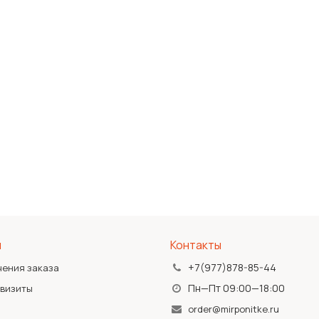
я
Контакты
+7(977)878-85-44
чения заказа
Пн—Пт 09:00—18:00
квизиты
order@mirponitke.ru