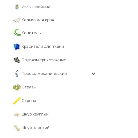
Иглы швейные
Калька для кроя
Канитель
Красители для ткани
Подвязы трикотажные
Прессы механические
Стразы
Стропа
Шнур круглый
Шнур плоский