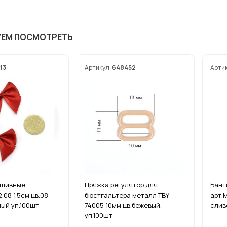
УЕМ ПОСМОТРЕТЬ
13
Артикул:
648452
Арти
ишивные
Пряжка регулятор для
Бант
2.08 1,5см цв.08
бюстгальтера металл TBY-
арт.M
ый уп.100шт
74005 10мм цв.бежевый,
слив
уп.100шт