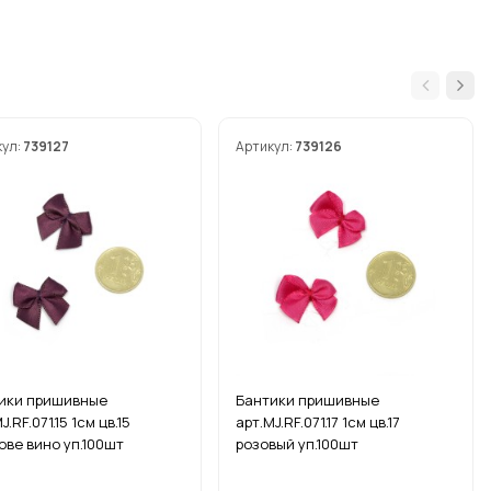
кул:
739127
Артикул:
739126
ики пришивные
Бантики пришивные
J.RF.071.15 1см цв.15
арт.MJ.RF.071.17 1см цв.17
ове вино уп.100шт
розовый уп.100шт