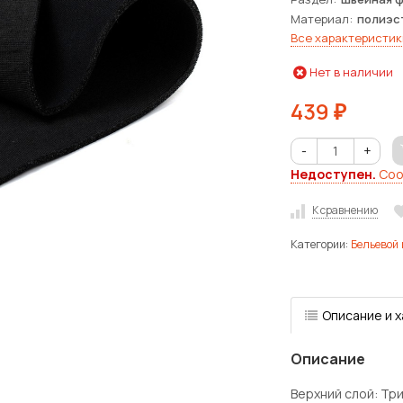
Материал
полиэс
Все характеристик
Нет в наличии
439
₽
-
+
Недоступен.
Соо
К сравнению
Категории:
Бельевой
Описание и 
Описание
Верхний слой: Тр