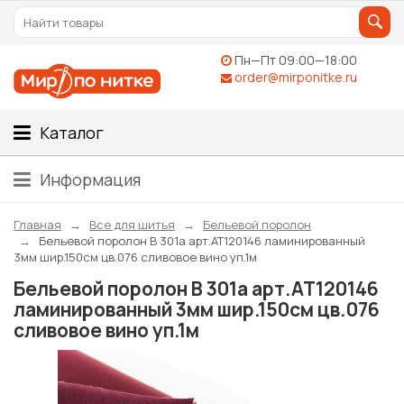
Пн—Пт 09:00—18:00
order@mirponitke.ru
Каталог
Информация
Главная
Все для шитья
Бельевой поролон
Бельевой поролон В 301а арт.АТ120146 ламинированный
3мм шир.150см цв.076 сливовое вино уп.1м
Бельевой поролон В 301а арт.АТ120146
ламинированный 3мм шир.150см цв.076
сливовое вино уп.1м