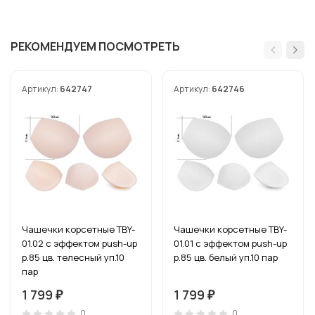
РЕКОМЕНДУЕМ ПОСМОТРЕТЬ
Артикул:
642747
Артикул:
642746
Чашечки корсетные TBY-
Чашечки корсетные TBY-
01.02 с эффектом push-up
01.01 с эффектом push-up
р.85 цв. телесный уп.10
р.85 цв. белый уп.10 пар
пар
1 799
1 799
₽
₽
0
0