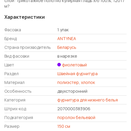
слой: Трикотажное полотно кулирная гладь х/б 100%, 120 г/
м?
Характеристики
Фасовка
1 упак
Бренд
ANTYNEA
Страна производитель
Беларусь
Вид фасовки
в нарезке
Цвет
фиолетовый
Раздел
Швейная фурнитура
Материал
полиэстер
,
хлопок
Особенность
двухсторонний
Категория
фурнитура для нижнего белья
Штрих-код
2070000383906
Подкатегория
поролон бельевой
Размер
150 см