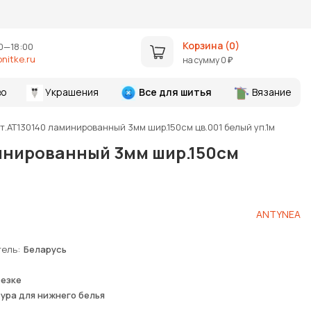
Корзина (
0
)
0—18:00
nitke.ru
на сумму
0
₽
во
Украшения
Все для шитья
Вязание
т.АТ130140 ламинированный 3мм шир.150см цв.001 белый уп.1м
минированный 3мм шир.150см
ANTYNEA
тель
Беларусь
резке
ура для нижнего белья