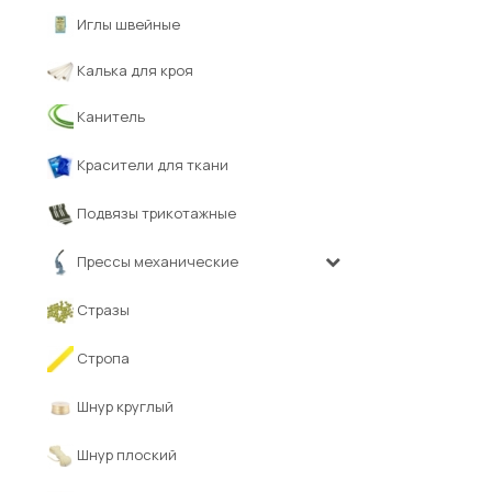
Иглы швейные
Калька для кроя
Канитель
Красители для ткани
Подвязы трикотажные
Прессы механические
Стразы
Стропа
Шнур круглый
Шнур плоский