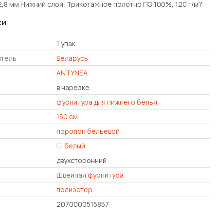
,8 мм Нижний слой: Трикотажное полотно ПЭ 100%, 120 г/м?
ки
1 упак
итель
Беларусь
ANTYNEA
в нарезке
фурнитура для нижнего белья
150 см
поролон бельевой
белый
двухсторонний
Швейная фурнитура
полиэстер
2070000515857