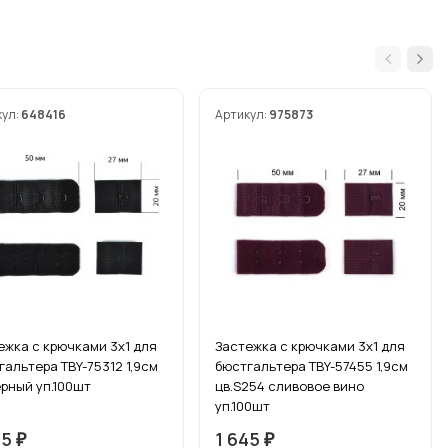
кул:
648416
Артикул:
975873
ежка с крючками 3х1 для
Застежка с крючками 3х1 для
гальтера TBY-75312 1,9см
бюстгальтера TBY-57455 1,9см
ерный уп.100шт
цв.S254 сливовое вино
уп.100шт
45
1 645
₽
₽