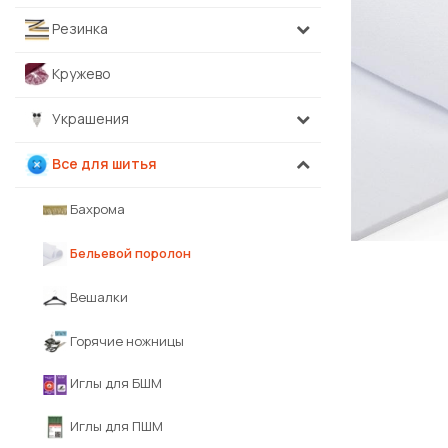
Резинка
Кружево
Украшения
Все для шитья
Бахрома
Бельевой поролон
Вешалки
Горячие ножницы
Иглы для БШМ
Иглы для ПШМ