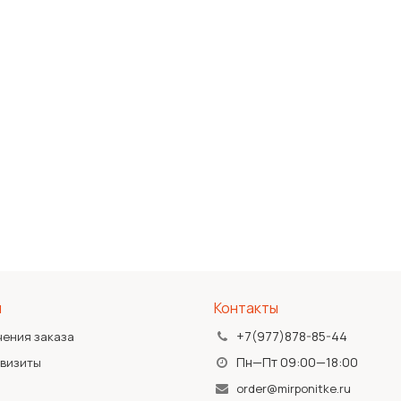
я
Контакты
+7(977)878-85-44
чения заказа
Пн—Пт 09:00—18:00
квизиты
order@mirponitke.ru