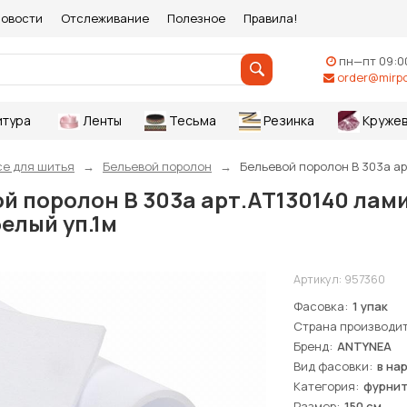
овости
Отслеживание
Полезное
Правила!
пн—пт 09:0
order@mirpo
итура
Ленты
Тесьма
Резинка
Круже
се для шитья
Бельевой поролон
Бельевой поролон В 303а ар
й поролон В 303а арт.АТ130140 ла
белый уп.1м
Артикул:
957360
Фасовка
1 упак
Страна производи
Бренд
ANTYNEA
Вид фасовки
в на
Категория
фурнит
Размер
150 см