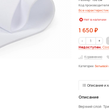
Код производител
Все характеристик
Нет в наличии
1 650
₽
-
+
Недоступен.
Соо
К сравнению
Категории:
Бельевой
Описание и 
Описание
Верхний слой: Тр