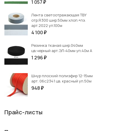
1 057
₽
Лента светоотражающая TBY
отр.R300 шир.50мм хлоп.+пэ.
арт.2022 уп.100м
4 100
₽
Резинка тканая шир.040мм
цв.черный арт.ЭЛ-40мм уп.40м А
1 296
₽
Шнур плоский полиэфир 12-15мм
арт. 06с2341 цв. красный уп.50м
948
₽
Прайс-листы