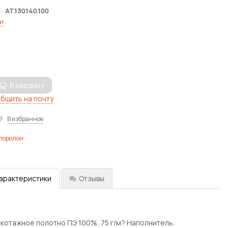
я
AT.130140.100
и
В корзину
бщить на почту
В избранное
 поролон
характеристики
Отзывы
икотажное полотно ПЭ 100%, 75 г/м? Наполнитель: