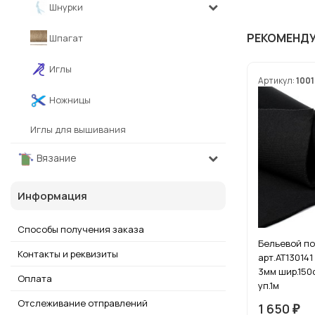
Шнурки
РЕКОМЕНД
Шпагат
Иглы
Артикул:
1001
Ножницы
Иглы для вышивания
Вязание
Информация
Способы получения заказа
Бельевой по
Контакты и реквизиты
арт.АТ13014
3мм шир.150
Оплата
уп.1м
Отслеживание отправлений
1 650
₽