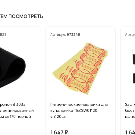
УЕМ ПОСМОТРЕТЬ
821
Артикул:
973348
Арти
ролон В 303а
Гигиенические наклейки для
Заст
1 ламинированный
купальника TBY.SW01.120
бюст
см цв.170 черный
уп.120шт
цв.ч
1 647
1 6
₽