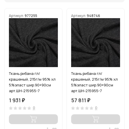
Артикул:
977255
Артикул:
948746
Ткань рибана гл/
Ткань рибана гл/
крашеный, 215г/м 95% хл
крашеный, 215г/м 95% хл
5%эласт шир.90+90см
5%эласт шир.90+90см
арт.ШН-215955-7
арт.ШН-215955-7
цв.антрацит уп.3м
цв.антрацит рул.15-80м
1 931
57 811
₽
₽
0
0