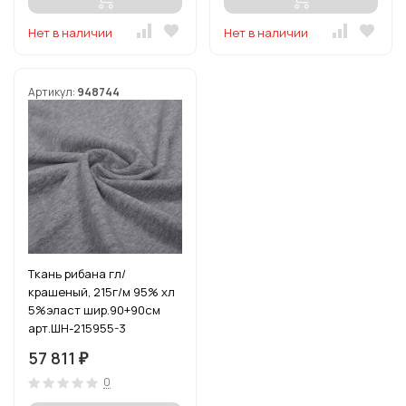
Нет в наличии
Нет в наличии
Артикул:
948744
Ткань рибана гл/
крашеный, 215г/м 95% хл
5%эласт шир.90+90см
арт.ШН-215955-3
цв.сер.меланж рул.15-80м
57 811
₽
0