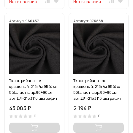
Нет в наличии
Нет в наличии
Артикул:
960457
Артикул:
976858
Ткань рибана гл/
Ткань рибана гл/
крашеный, 215г/м 95% хл
крашеный, 215г/м 95% хл
5%эласт шир.90+90см
5%эласт шир.90+90см
арт.ДЛ-2153116 цв.графит
арт.ДЛ-2153116 цв.графит
рул.15-80м (1кг-2,52м)
уп.3м (1кг-2,52м)
43 085
2 194
₽
₽
0
0