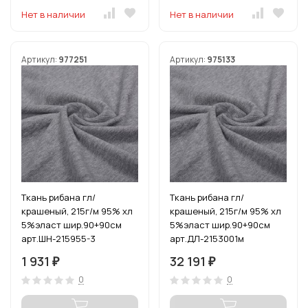
Нет в наличии
Нет в наличии
Артикул:
977251
Артикул:
975133
Ткань рибана гл/
Ткань рибана гл/
крашеный, 215г/м 95% хл
крашеный, 215г/м 95% хл
5%эласт шир.90+90см
5%эласт шир.90+90см
арт.ШН-215955-3
арт.ДЛ-2153001м
цв.сер.меланж уп.3м
цв.сер.меланж рул.15-80м
1 931
32 191
₽
₽
(1кг-2,52м)
0
0