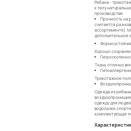
Рибана - трикотаж
к телу натуральн
производстве.
Прочность на 
считается разнов
ассортименте). М
дополнительное и
Формоустойчи
Хорошо сохраняет
Гигроскопично
Ткань отлично впи
Гипоаллергенн
Трикотажное поло
Воздухопрониц
Одежда из рибаны
воздухопроницаем
одежду для людей
водолазки,спорти
комплектующая тк
Характеристи