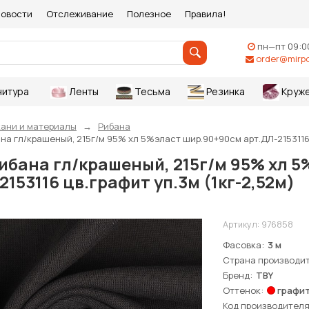
овости
Отслеживание
Полезное
Правила!
пн—пт 09:0
order@mirpo
нитура
Ленты
Тесьма
Резинка
Круж
кани и материалы
Рибана
на гл/крашеный, 215г/м 95% хл 5%эласт шир.90+90см арт.ДЛ-2153116 
ибана гл/крашеный, 215г/м 95% хл 
2153116 цв.графит уп.3м (1кг-2,52м)
Артикул:
976858
Фасовка
3 м
Страна производи
Бренд
TBY
Оттенок
графи
Код производител