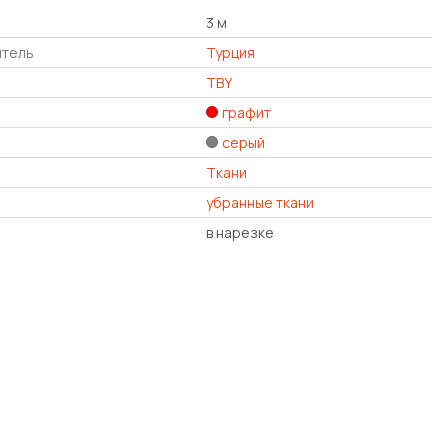
3 м
итель
Турция
TBY
графит
серый
Ткани
убранные ткани
в нарезке