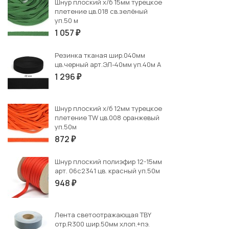
Шнур плоский х/б 15мм турецкое
плетение цв.018 св.зелёный
уп.50 м
1 057
₽
Резинка тканая шир.040мм
цв.черный арт.ЭЛ-40мм уп.40м А
1 296
₽
Шнур плоский х/б 12мм турецкое
плетение TW цв.008 оранжевый
уп.50м
872
₽
Шнур плоский полиэфир 12-15мм
арт. 06с2341 цв. красный уп.50м
948
₽
Лента светоотражающая TBY
отр.R300 шир.50мм хлоп.+пэ.