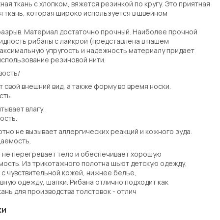
ная ткань с хлопком, вяжется резинкой по кругу. Это приятная
ая ткань, которая широко используется в швейном
разрыв. Материал достаточно прочный. Наиболее прочной
идность рибаны с лайкрой (представлена в нашем
аксимальную упругость и надежность материалу придает
спользование резиновой нити.
вость/
 свой внешний вид, а также форму во время носки.
сть.
тывает влагу.
ость.
тно не вызывает аллергических реакций и кожного зуда.
аемость.
 не перегревает тело и обеспечивает хорошую
ость. Из трикотажного полотна шьют детскую одежду,
 с чувствительной кожей, нижнее белье,
вную одежду, шапки. Рибана отлично подходит как
ань для производства толстовок - отлич
ки