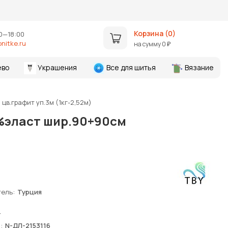
Корзина (
0
)
0—18:00
nitke.ru
на сумму
0
₽
ево
Украшения
Все для шитья
Вязание
цв.графит уп.3м (1кг-2,52м)
5%эласт шир.90+90см
тель
Турция
т
я
N-ДЛ-2153116