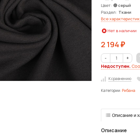
Цвет
серый
Раздел
Ткани
Все характеристик
Нет в наличии
2 194
₽
-
+
Недоступен.
Соо
К сравнению
Категории:
Рибана
Описание и 
Описание