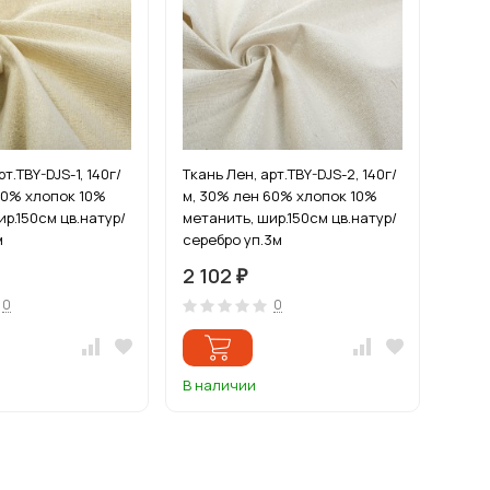
т.TBY-DJS-1, 140г/
Ткань Лен, арт.TBY-DJS-2, 140г/
60% хлопок 10%
м, 30% лен 60% хлопок 10%
ир.150см цв.натур/
метанить, шир.150см цв.натур/
м
серебро уп.3м
2 102
₽
0
0
В наличии