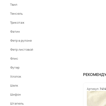
Твил
Тенсель
Трикотаж
Фатин
Фетр в рулоне
Фетр листовой
Флис
Футер
РЕКОМЕНД
Хлопок
Шелк
Артикул:
741
Шифон
Штапель