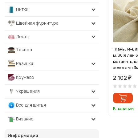
Нитки
Швейная фурнитура
Ленты
Ткань Лен, ар
Тесьма
м, 30% лен 
метанить, ш
Резинка
золото уп.3
2 102
Кружево
₽
Украшения
Все для шитья
В наличии
Вязание
Информация