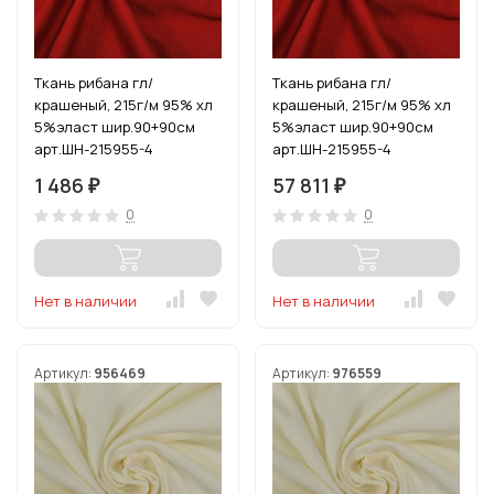
Ткань рибана гл/
Ткань рибана гл/
крашеный, 215г/м 95% хл
крашеный, 215г/м 95% хл
5%эласт шир.90+90см
5%эласт шир.90+90см
арт.ШН-215955-4
арт.ШН-215955-4
цв.красный уп.3м
цв.красный рул.15-80м
1 486
57 811
₽
₽
0
0
Нет в наличии
Нет в наличии
Артикул:
956469
Артикул:
976559