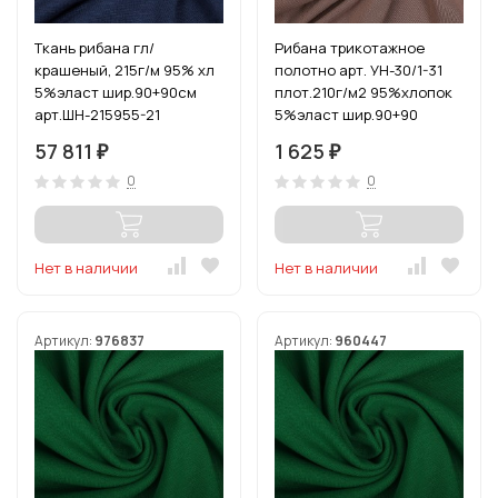
Ткань рибана гл/
Рибана трикотажное
крашеный, 215г/м 95% хл
полотно арт. УН-30/1-31
5%эласт шир.90+90см
плот.210г/м2 95%хлопок
арт.ШН-215955-21
5%эласт шир.90+90
цв.индиго рул.15-80м
цв.карамель уп.3м
57 811
1 625
₽
₽
(1кг-2,4м)
0
0
Нет в наличии
Нет в наличии
Артикул:
976837
Артикул:
960447