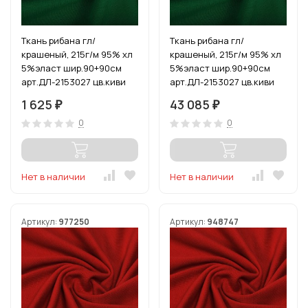
Ткань рибана гл/
Ткань рибана гл/
крашеный, 215г/м 95% хл
крашеный, 215г/м 95% хл
5%эласт шир.90+90см
5%эласт шир.90+90см
арт.ДЛ-2153027 цв.киви
арт.ДЛ-2153027 цв.киви
уп.3м (1кг-2,52м)
рул.15-80м (1кг-2,52м)
1 625
43 085
₽
₽
0
0
Нет в наличии
Нет в наличии
Артикул:
977250
Артикул:
948747