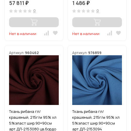
57 811
1 486
₽
₽
0
0
Нет в наличии
Нет в наличии
Артикул:
960462
Артикул:
976859
Ткань рибана гл/
Ткань рибана гл/
крашеный, 215г/м 95% хл
крашеный, 215г/м 95% хл
5%эласт шир.90+90см
5%эласт шир.90+90см
арт.ДЛ-2153080 цв.бордо
арт.ДЛ-2153094