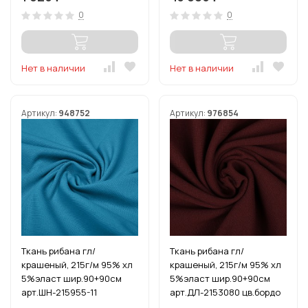
0
0
Нет в наличии
Нет в наличии
Артикул:
948752
Артикул:
976854
Ткань рибана гл/
Ткань рибана гл/
крашеный, 215г/м 95% хл
крашеный, 215г/м 95% хл
5%эласт шир.90+90см
5%эласт шир.90+90см
арт.ШН-215955-11
арт.ДЛ-2153080 цв.бордо
цв.бирюза рул.15-80м
уп.3м (1кг-2,52м)