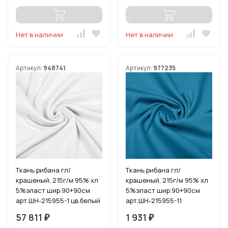
Нет в наличии
Нет в наличии
Артикул:
948741
Артикул:
977235
Ткань рибана гл/
Ткань рибана гл/
крашеный, 215г/м 95% хл
крашеный, 215г/м 95% хл
5%эласт шир.90+90см
5%эласт шир.90+90см
арт.ШН-215955-1 цв.белый
арт.ШН-215955-11
рул.15-80м
цв.бирюза уп.3м
57 811
1 931
₽
₽