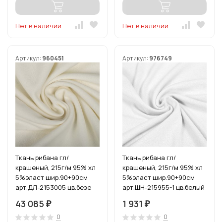
Нет в наличии
Нет в наличии
Артикул:
960451
Артикул:
976749
Ткань рибана гл/
Ткань рибана гл/
крашеный, 215г/м 95% хл
крашеный, 215г/м 95% хл
5%эласт шир.90+90см
5%эласт шир.90+90см
арт.ДЛ-2153005 цв.безе
арт.ШН-215955-1 цв.белый
рул.15-80м (1кг-2,52м)
уп.3м
43 085
1 931
₽
₽
0
0