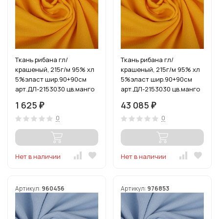
Ткань рибана гл/
Ткань рибана гл/
крашеный, 215г/м 95% хл
крашеный, 215г/м 95% хл
5%эласт шир.90+90см
5%эласт шир.90+90см
арт.ДЛ-2153030 цв.манго
арт.ДЛ-2153030 цв.манго
уп.3м (1кг-2,52м)
рул.15-80м (1кг-2,52м)
1 625
43 085
₽
₽
0
0
Нет в наличии
Нет в наличии
Артикул:
960456
Артикул:
976853