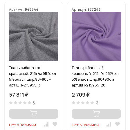
Артикул:
948744
Артикул:
977243
Ткань рибана гл/
Ткань рибана гл/
крашеный, 215г/м 95% хл
крашеный, 215г/м 95% хл
5%эласт шир.90+90см
5%эласт шир.90+90см
арт.ШН-215955-3
арт.ШН-215955-20
цв.сер.меланж рул.15-80м
цв.сирень уп.3м
57 811
2 709
₽
₽
0
0
Нет в наличии
Нет в наличии