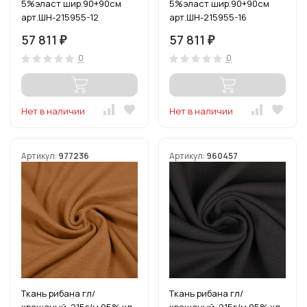
5%эласт шир.90+90см
5%эласт шир.90+90см
арт.ШН-215955-12
арт.ШН-215955-16
цв.голубой рул.15-80м
цв.горчица рул.15-80м
57 811
57 811
₽
₽
0
0
Нет в наличии
Нет в наличии
Артикул:
977236
Артикул:
960457
Ткань рибана гл/
Ткань рибана гл/