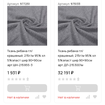
Артикул:
977251
Артикул:
975133
Ткань рибана гл/
Ткань рибана гл/
крашеный, 215г/м 95% хл
крашеный, 215г/м 95% хл
5%эласт шир.90+90см
5%эласт шир.90+90см
арт.ШН-215955-3
арт.ДЛ-2153001м
цв.сер.меланж уп.3м
цв.сер.меланж рул.15-80м
1 931
32 191
₽
₽
(1кг-2,52м)
0
0
Нет в наличии
Нет в наличии