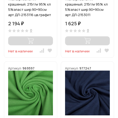
крашеный, 215г/м 95% хл
крашеный, 215г/м 95% хл
5%эласт шир.90+90см
5%эласт шир.90+90см
арт.ДЛ-2153116 цв.графит
арт.ДЛ-2153011
уп.3м (1кг-2,52м)
цв.зел.яблоко уп.3м
2 194
1 625
₽
₽
(1кг-2,52м)
0
0
Нет в наличии
Нет в наличии
Артикул:
969597
Артикул:
977247