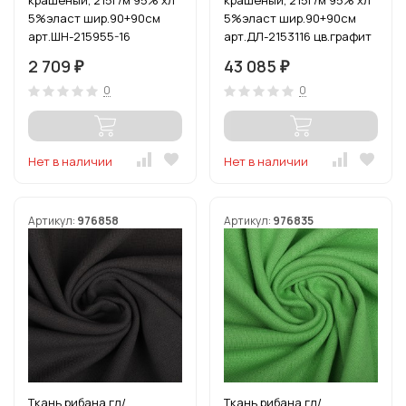
крашеный, 215г/м 95% хл
крашеный, 215г/м 95% хл
5%эласт шир.90+90см
5%эласт шир.90+90см
арт.ШН-215955-16
арт.ДЛ-2153116 цв.графит
цв.горчица уп.3м
рул.15-80м (1кг-2,52м)
2 709
43 085
₽
₽
0
0
Нет в наличии
Нет в наличии
Артикул:
976858
Артикул:
976835
Ткань рибана гл/
Ткань рибана гл/