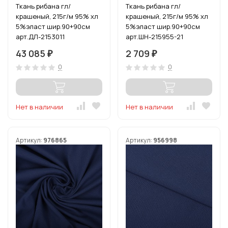
Ткань рибана гл/
Ткань рибана гл/
крашеный, 215г/м 95% хл
крашеный, 215г/м 95% хл
5%эласт шир.90+90см
5%эласт шир.90+90см
арт.ДЛ-2153011
арт.ШН-215955-21
цв.зел.яблоко рул.15-80м
цв.индиго уп.3м
43 085
2 709
₽
₽
(1кг-2,52м)
0
0
Нет в наличии
Нет в наличии
Артикул:
976865
Артикул:
956998