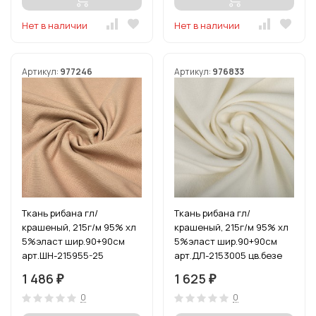
Нет в наличии
Нет в наличии
Артикул:
977246
Артикул:
976833
Ткань рибана гл/
Ткань рибана гл/
крашеный, 215г/м 95% хл
крашеный, 215г/м 95% хл
5%эласт шир.90+90см
5%эласт шир.90+90см
арт.ШН-215955-25
арт.ДЛ-2153005 цв.безе
цв.бежевый (70642) уп.3м
уп.3м (1кг-2,52м)
1 486
1 625
₽
₽
0
0