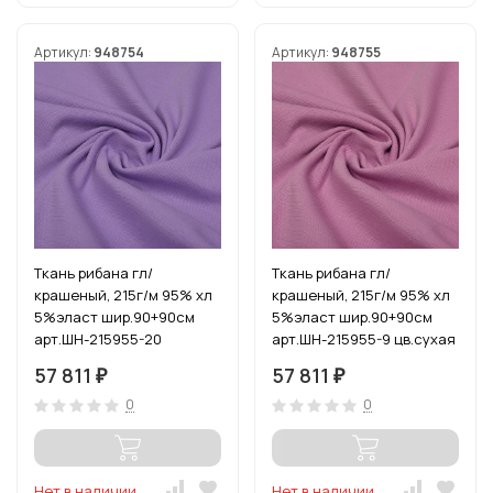
Артикул:
948754
Артикул:
948755
Ткань рибана гл/
Ткань рибана гл/
крашеный, 215г/м 95% хл
крашеный, 215г/м 95% хл
5%эласт шир.90+90см
5%эласт шир.90+90см
арт.ШН-215955-20
арт.ШН-215955-9 цв.сухая
цв.сирень рул.15-80м
роза рул.15-80м
57 811
57 811
₽
₽
0
0
Нет в наличии
Нет в наличии