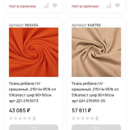
Нет в наличии
Нет в наличии
Артикул:
960454
Артикул:
948750
Ткань рибана гл/
Ткань рибана гл/
крашеный, 215г/м 95% хл
крашеный, 215г/м 95% хл
5%эласт шир.90+90см
5%эласт шир.90+90см
арт.ДЛ-2153073
арт.ШН-215955-25
цв.апельсин рул.15-80м
цв.бежевый (70642)
43 085
57 811
₽
₽
(1кг-2,52м)
рул.15-80м
0
0