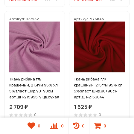
Артикул:
977252
Артикул:
976845
Ткань рибана гл/
Ткань рибана гл/
крашеный, 215г/м 95% хл
крашеный, 215г/м 95% хл
5%эласт шир.90+90см
5%эласт шир.90+90см
арт.ШН-215955-9 цв.сухая
арт.ДЛ-2153044
роза уп.3м
цв.красный уп.3м
2 709
1 625
₽
₽
(1кг-2,52м)
0
0
0
0
0
0