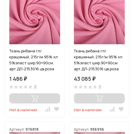
Ткань рибана гл/
Ткань рибана гл/
крашеный, 215г/м 95% хл
крашеный, 215г/м 95% хл
5%эласт шир.90+90см
5%эласт шир.90+90см
арт.ДЛ-2153016 цв.роза
арт.ДЛ-2153016 цв.роза
уп.3м (1кг-2,52м)
рул.15-80м (1кг-2,52м)
1 486
43 085
₽
₽
0
0
Нет в наличии
Нет в наличии
Артикул:
976818
Артикул:
956996