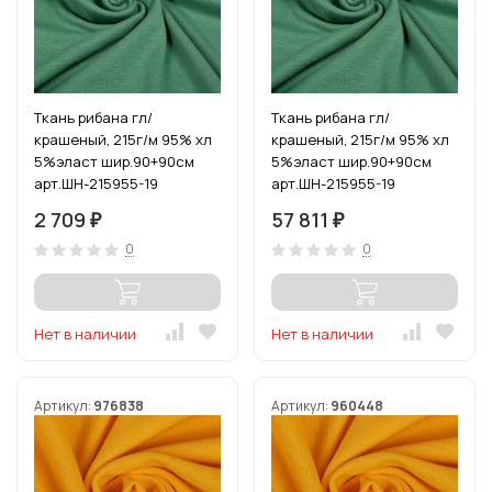
Ткань рибана гл/
Ткань рибана гл/
крашеный, 215г/м 95% хл
крашеный, 215г/м 95% хл
5%эласт шир.90+90см
5%эласт шир.90+90см
арт.ШН-215955-19
арт.ШН-215955-19
цв.малахит уп.3м
цв.малахит рул.15-80м
2 709
57 811
₽
₽
0
0
Нет в наличии
Нет в наличии
Артикул:
976838
Артикул:
960448