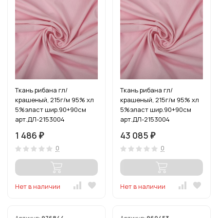
Ткань рибана гл/
Ткань рибана гл/
крашеный, 215г/м 95% хл
крашеный, 215г/м 95% хл
5%эласт шир.90+90см
5%эласт шир.90+90см
арт.ДЛ-2153004
арт.ДЛ-2153004
цв.розовое безе уп.3м
цв.розовое безе рул.15-
1 486
43 085
₽
₽
(1кг-2,52м)
80м (1кг-2,52м)
0
0
Нет в наличии
Нет в наличии