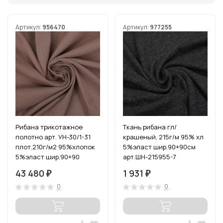
Артикул:
956470
Артикул:
977255
Рибана трикотажное
Ткань рибана гл/
полотно арт. УН-30/1-31
крашеный, 215г/м 95% хл
плот.210г/м2 95%хлопок
5%эласт шир.90+90см
5%эласт шир.90+90
арт.ШН-215955-7
цв.карамель пач.15-60м
цв.антрацит уп.3м
43 480
1 931
₽
₽
(1кг-2,4м)
0
0