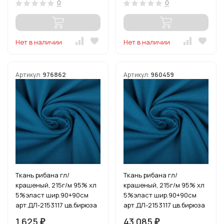
0
0
Нет в наличии
Нет в наличии
Артикул:
976862
Артикул:
960459
Ткань рибана гл/
Ткань рибана гл/
крашеный, 215г/м 95% хл
крашеный, 215г/м 95% хл
5%эласт шир.90+90см
5%эласт шир.90+90см
арт.ДЛ-2153117 цв.бирюза
арт.ДЛ-2153117 цв.бирюза
уп.3м (1кг-2,52м)
рул.15-80м (1кг-2,52м)
1 625
43 085
₽
₽