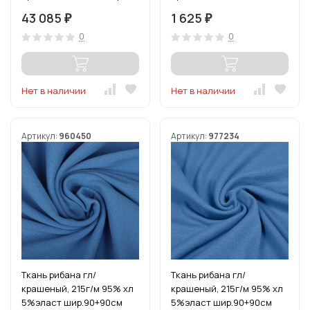
рул.15-80м (1кг-2,52м)
цв.голубика уп.3м
43 085
1 625
₽
₽
(1кг-2,52м)
0
0
Нет в наличии
Нет в наличии
Артикул:
960450
Артикул:
977234
Ткань рибана гл/
Ткань рибана гл/
крашеный, 215г/м 95% хл
крашеный, 215г/м 95% хл
5%эласт шир.90+90см
5%эласт шир.90+90см