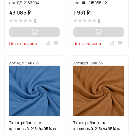
арт.ДЛ-2153094
арт.ШН-215955-12
цв.голубика рул.15-80м
цв.голубой уп.3м
43 085
1 931
₽
₽
(1кг-2,52м)
0
0
Нет в наличии
Нет в наличии
Артикул:
948753
Артикул:
950033
Ткань рибана гл/
Ткань рибана гл/
крашеный, 215г/м 95% хл
крашеный, 215г/м 95% хл