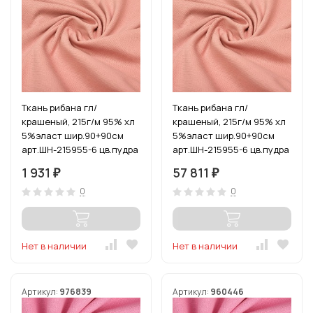
Ткань рибана гл/
Ткань рибана гл/
крашеный, 215г/м 95% хл
крашеный, 215г/м 95% хл
5%эласт шир.90+90см
5%эласт шир.90+90см
арт.ШН-215955-6 цв.пудра
арт.ШН-215955-6 цв.пудра
уп.3м
рул.15-80
1 931
57 811
₽
₽
0
0
Нет в наличии
Нет в наличии
Артикул:
976839
Артикул:
960446