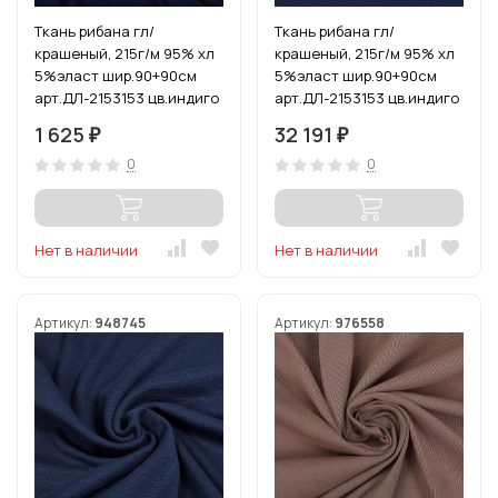
Ткань рибана гл/
Ткань рибана гл/
крашеный, 215г/м 95% хл
крашеный, 215г/м 95% хл
5%эласт шир.90+90см
5%эласт шир.90+90см
арт.ДЛ-2153153 цв.индиго
арт.ДЛ-2153153 цв.индиго
уп.3м (1кг-2,52м)
рул.15-80м (1кг-2,52м)
1 625
32 191
₽
₽
0
0
Нет в наличии
Нет в наличии
Артикул:
948745
Артикул:
976558