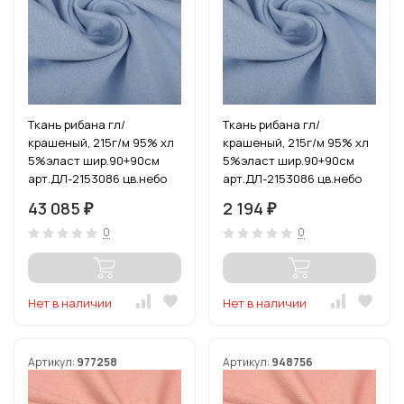
Ткань рибана гл/
Ткань рибана гл/
крашеный, 215г/м 95% хл
крашеный, 215г/м 95% хл
5%эласт шир.90+90см
5%эласт шир.90+90см
арт.ДЛ-2153086 цв.небо
арт.ДЛ-2153086 цв.небо
рул.15-80м (1кг-2,52м)
уп.3м (1кг-2,52м)
43 085
2 194
₽
₽
0
0
Нет в наличии
Нет в наличии
Артикул:
977258
Артикул:
948756