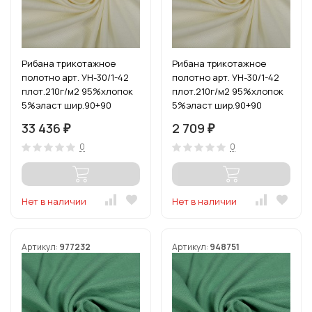
Рибана трикотажное
Рибана трикотажное
полотно арт. УН-30/1-42
полотно арт. УН-30/1-42
плот.210г/м2 95%хлопок
плот.210г/м2 95%хлопок
5%эласт шир.90+90
5%эласт шир.90+90
цв.пралине пач.15-60м
цв.пралине уп.3м
33 436
2 709
₽
₽
(1кг-2,4м)
(1кг-2,4м)
0
0
Нет в наличии
Нет в наличии
Артикул:
977232
Артикул:
948751