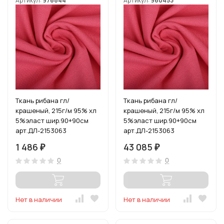
Артикул:
976844
Артикул:
960453
Ткань рибана гл/
Ткань рибана гл/
крашеный, 215г/м 95% хл
крашеный, 215г/м 95% хл
5%эласт шир.90+90см
5%эласт шир.90+90см
арт.ДЛ-2153063
арт.ДЛ-2153063
цв.розовый уп.3м
цв.розовый рул.15-80м
1 486
43 085
₽
₽
(1кг-2,52м)
(1кг-2,52м)
0
0
Нет в наличии
Нет в наличии