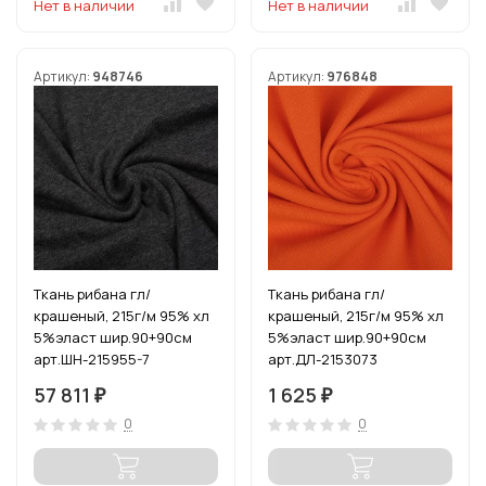
Нет в наличии
Нет в наличии
Артикул:
948746
Артикул:
976848
Ткань рибана гл/
Ткань рибана гл/
крашеный, 215г/м 95% хл
крашеный, 215г/м 95% хл
5%эласт шир.90+90см
5%эласт шир.90+90см
арт.ШН-215955-7
арт.ДЛ-2153073
цв.антрацит рул.15-80м
цв.апельсин уп.3м
57 811
1 625
₽
₽
(1кг-2,52м)
0
0