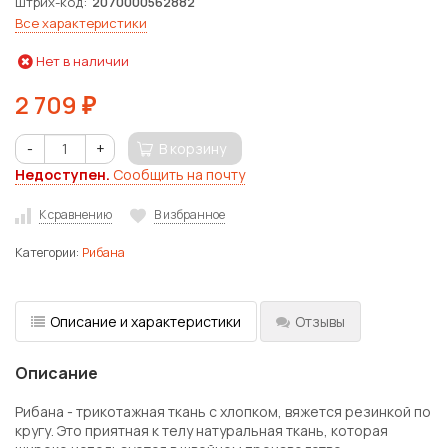
Штрих-код
2070000562882
Все характеристики
Нет в наличии
2 709
₽
-
+
В корзину
Недоступен.
Сообщить на почту
К сравнению
В избранное
Категории:
Рибана
Описание и характеристики
Отзывы
Описание
Рибана - трикотажная ткань с хлопком, вяжется резинкой по
кругу. Это приятная к телу натуральная ткань, которая