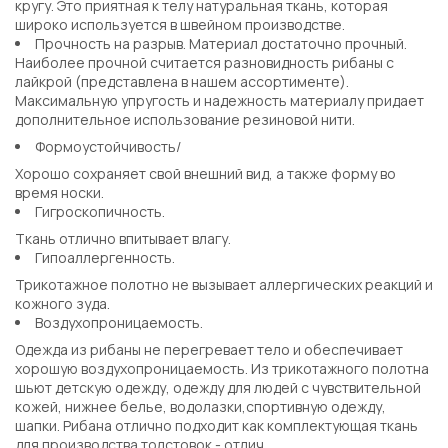
кругу. Это приятная к телу натуральная ткань, которая
широко используется в швейном производстве.
Прочность на разрыв. Материал достаточно прочный.
Наиболее прочной считается разновидность рибаны с
лайкрой (представлена в нашем ассортименте).
Максимальную упругость и надежность материалу придает
дополнительное использование резиновой нити.
Формоустойчивость/
Хорошо сохраняет свой внешний вид, а также форму во
время носки.
Гигроскопичность.
Ткань отлично впитывает влагу.
Гипоаллергенность.
Трикотажное полотно не вызывает аллергических реакций и
кожного зуда.
Воздухопроницаемость.
Одежда из рибаны не перегревает тело и обеспечивает
хорошую воздухопроницаемость. Из трикотажного полотна
шьют детскую одежду, одежду для людей с чувствительной
кожей, нижнее белье, водолазки,спортивную одежду,
шапки. Рибана отлично подходит как комплектующая ткань
для производства толстовок - отлич