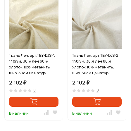
Ткань Лен, арт.TBY-DJS-1,
Ткань Лен, арт.TBY-DJS-2,
140г/м, 30% лен 60%
140г/м, 30% лен 60%
хлопок 10% метанить,
хлопок 10% метанить,
шир.150см цв.натур/
шир.150см цв.натур/
золото уп.3м
серебро уп.3м
2 102
2 102
₽
₽
0
0
В наличии
В наличии