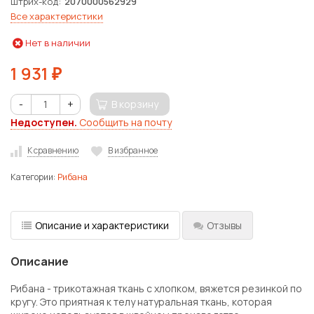
Штрих-код
2070000562929
Все характеристики
Нет в наличии
1 931
₽
-
+
В корзину
Недоступен.
Сообщить на почту
К сравнению
В избранное
Категории:
Рибана
Описание и характеристики
Отзывы
Описание
Рибана - трикотажная ткань с хлопком, вяжется резинкой по
кругу. Это приятная к телу натуральная ткань, которая