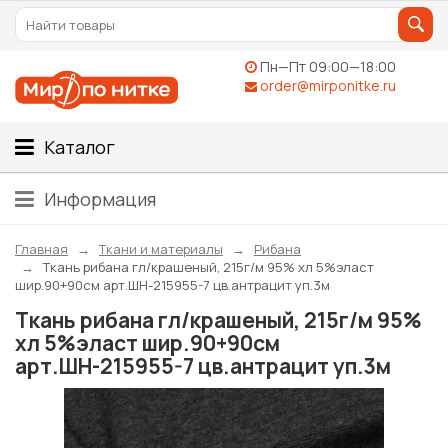
Пн—Пт 09:00—18:00
order@mirponitke.ru
Каталог
Информация
Главная
Ткани и материалы
Рибана
Ткань рибана гл/крашеный, 215г/м 95% хл 5%эласт
шир.90+90см арт.ШН-215955-7 цв.антрацит уп.3м
Ткань рибана гл/крашеный, 215г/м 95%
хл 5%эласт шир.90+90см
арт.ШН-215955-7 цв.антрацит уп.3м