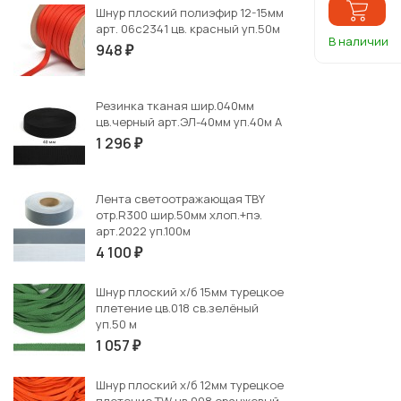
Шнур плоский полиэфир 12-15мм
арт. 06с2341 цв. красный уп.50м
В наличии
948
₽
Резинка тканая шир.040мм
цв.черный арт.ЭЛ-40мм уп.40м А
1 296
₽
Лента светоотражающая TBY
отр.R300 шир.50мм хлоп.+пэ.
арт.2022 уп.100м
4 100
₽
Шнур плоский х/б 15мм турецкое
плетение цв.018 св.зелёный
уп.50 м
1 057
₽
Шнур плоский х/б 12мм турецкое