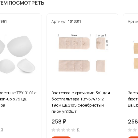
УЕМ ПОСМОТРЕТЬ
7961
Артикул:
1013311
Арти
сетные TBY-01.01 с
Застежка с крючками 3х1 для
Заст
h-up р.75 цв.
бюстгальтера TBY-57473-2
бюст
ара
1,9см цв.S185 серебристый
цв.L
пион уп.10шт
258
25
₽
0
0