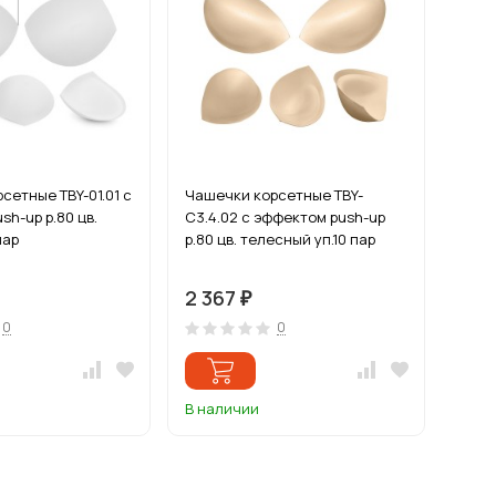
сетные TBY-01.01 с
Чашечки корсетные TBY-
sh-up р.80 цв.
С3.4.02 с эффектом push-up
пар
р.80 цв. телесный уп.10 пар
2 367
₽
0
0
В наличии