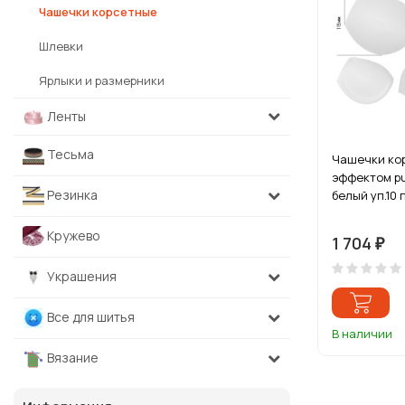
Чашечки корсетные
Шлевки
Ярлыки и размерники
Ленты
Тесьма
Чашечки кор
эффектом pu
Резинка
белый уп.10 
Кружево
1 704
₽
Украшения
Все для шитья
В наличии
Вязание