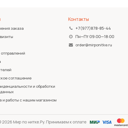
я
Контакты
+7(977)878-85-44
чения заказа
Пн—Пт 09:00—18:00
квизиты
order@mirponitke.ru
 отправлений
а
ателей
ское соглашение
иденциальности и обработки
 данных
а и работы с нашим магазином
 2026 Мир по нитке.Ру. Принимаем к оплате