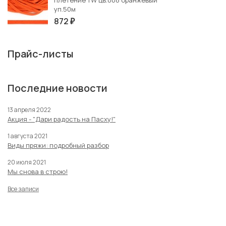
плетение TW цв.008 оранжевый
уп.50м
872
₽
Прайс-листы
Последние новости
13 апреля 2022
Акция - "Дари радость на Пасху!"
1 августа 2021
Виды пряжи: подробный разбор
20 июля 2021
Мы снова в строю!
Все записи