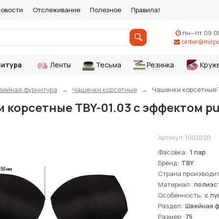
овости
Отслеживание
Полезное
Правила!
пн—пт 09:0
order@mirpo
итура
Ленты
Тесьма
Резинка
Круж
вейная фурнитура
Чашечки корсетные
Чашечки корсетные TB
 корсетные TBY-01.03 с эффектом pus
Артикул:
1003020
Фасовка
1 пар
Бренд
TBY
Страна производи
Материал
полиэс
Особенность
с пу
Раздел
Швейная 
Размер
75