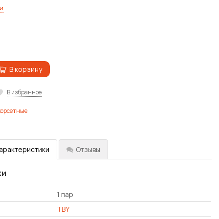
и
В корзину
В избранное
корсетные
характеристики
Отзывы
ки
1 пар
TBY