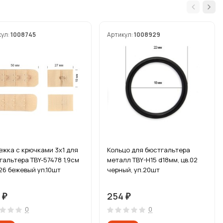
кул:
1008745
Артикул:
1008929
ежка с крючками 3х1 для
Кольцо для бюстгальтера
гальтера TBY-57478 1,9см
металл TBY-H15 d18мм, цв.02
126 бежевый уп.10шт
черный, уп.20шт
8
254
₽
₽
0
0