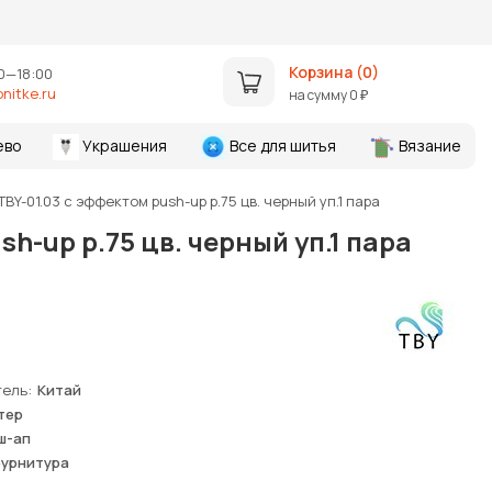
Корзина (
0
)
0—18:00
nitke.ru
на сумму
0
₽
ево
Украшения
Все для шитья
Вязание
Y-01.03 с эффектом push-up р.75 цв. черный уп.1 пара
h-up р.75 цв. черный уп.1 пара
тель
Китай
тер
ш-ап
фурнитура