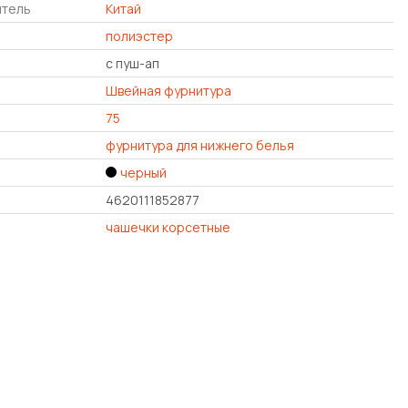
итель
Китай
полиэстер
с пуш-ап
Швейная фурнитура
75
фурнитура для нижнего белья
черный
4620111852877
чашечки корсетные