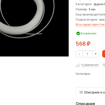
Категория
фурнит
Размер
5 мм
Код производител
Подкатегория
кос
Все характеристик
В наличии
568
₽
-
+
К сравнению
Категории:
Описание и 
Описание