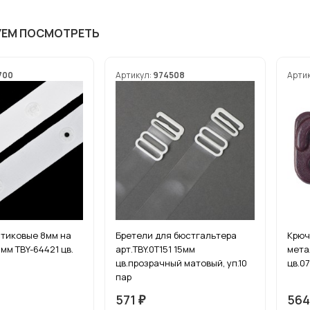
УЕМ ПОСМОТРЕТЬ
700
Артикул:
974508
Арти
тиковые 8мм на
Бретели для бюстгальтера
Крюч
мм TBY-64421 цв.
арт.TBY.0T151 15мм
мета
цв.прозрачный матовый, уп.10
цв.0
пар
571
56
₽