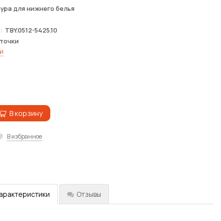
ура для нижнего белья
я
TBY.0512-5425.10
точки
и
В корзину
В избранное
характеристики
Отзывы