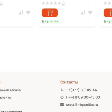
0
0
В наличии
В на
я
Контакты
+7(977)878-85-44
чения заказа
Пн—Пт 09:00—18:00
квизиты
order@mirponitke.ru
 отправлений