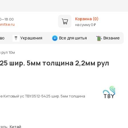
Корзина (
0
)
0—18:00
nitke.ru
на сумму
0
₽
во
Украшения
Все для шитья
Вязание
 рул 10м
25 шир. 5мм толщина 2,2мм рул
е Китовый ус TBY.0512-5425 шир. 5мм толщина
тель
Китай