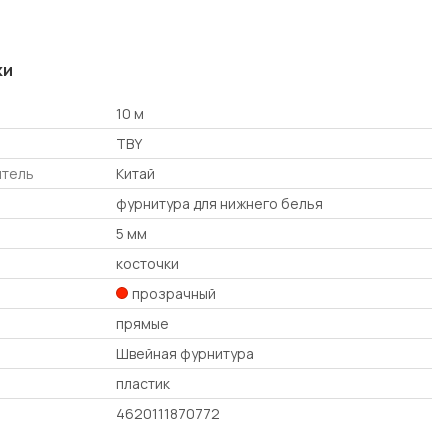
ки
10 м
TBY
итель
Китай
фурнитура для нижнего белья
5 мм
косточки
прозрачный
прямые
Швейная фурнитура
пластик
4620111870772