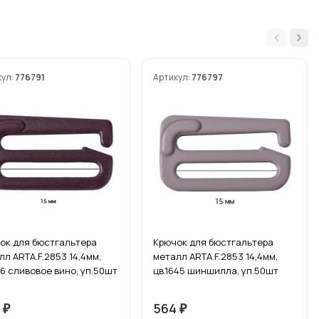
кул:
776791
Артикул:
776797
ок для бюстгальтера
Крючок для бюстгальтера
лл ARTA.F.2853 14,4мм,
металл ARTA.F.2853 14,4мм,
76 сливовое вино, уп.50шт
цв.1645 шиншилла, уп.50шт
4
564
₽
₽