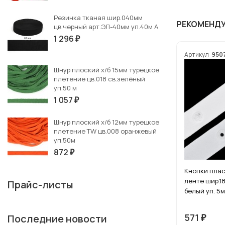
Резинка тканая шир.040мм
РЕКОМЕНД
цв.черный арт.ЭЛ-40мм уп.40м А
1 296
₽
Артикул:
950
Шнур плоский х/б 15мм турецкое
плетение цв.018 св.зелёный
уп.50 м
1 057
₽
Шнур плоский х/б 12мм турецкое
плетение TW цв.008 оранжевый
уп.50м
872
₽
Кнопки плас
ленте шир.18
Прайс-листы
белый уп. 5м
571
Последние новости
₽