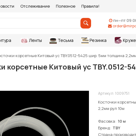
овости
Отслеживание
Полезное
Правила!
пн—пт 09:0
order@mirpo
итура
Ленты
Тесьма
Резинка
Круже
осточки корсетные Китовый ус TBY.0512-5425 шир. 5мм толщина 2,2мм
и корсетные Китовый ус TBY.0512-54
Артикул:
1009751
Косточки корсетны
2,2мм рул 10м
Фасовка
10 м
Бренд
TBY
Страна производи