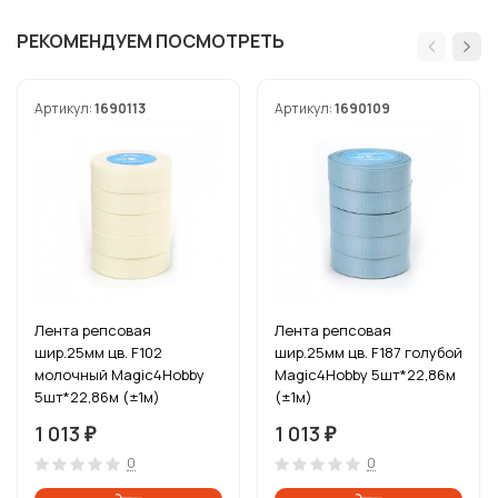
РЕКОМЕНДУЕМ ПОСМОТРЕТЬ
Артикул:
1690113
Артикул:
1690109
Лента репсовая
Лента репсовая
шир.25мм цв. F102
шир.25мм цв. F187 голубой
молочный Magic4Hobby
Magic4Hobby 5шт*22,86м
5шт*22,86м (±1м)
(±1м)
1 013
1 013
₽
₽
0
0