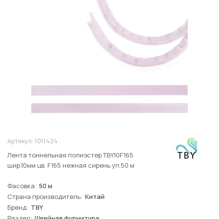
Артикул:
1011424
Лента тоннельная полиэстер ТBY.10F165
шир.10мм цв. F165 нежная сирень уп.50 м
Фасовка
50 м
Страна производитель
Китай
Бренд
TBY
Раздел
Швейная фурнитура