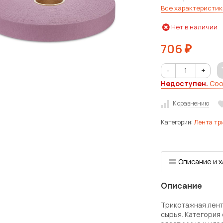
Все характеристик
Нет в наличии
706
₽
-
+
Недоступен.
Соо
К сравнению
Категории:
Лента тр
Описание и 
Описание
Трикотажная лент
сырья. Категория 