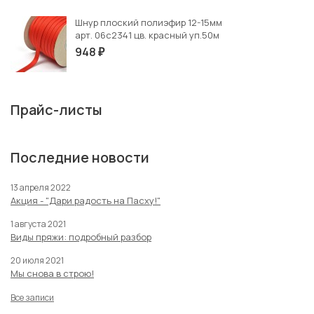
Шнур плоский полиэфир 12-15мм
арт. 06с2341 цв. красный уп.50м
948
₽
Прайс-листы
Последние новости
13 апреля 2022
Акция - "Дари радость на Пасху!"
1 августа 2021
Виды пряжи: подробный разбор
20 июля 2021
Мы снова в строю!
Все записи