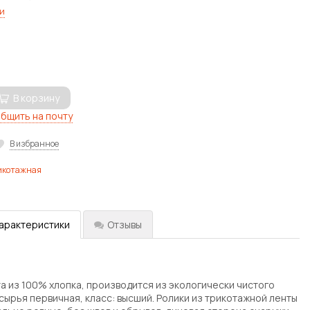
и
В корзину
бщить на почту
В избранное
икотажная
характеристики
Отзывы
а из 100% хлопка, производится из экологически чистого
сырья первичная, класс: высший. Ролики из трикотажной ленты