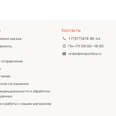
я
Контакты
+7(977)878-85-44
чения заказа
Пн—Пт 09:00—18:00
квизиты
order@mirponitke.ru
 отправлений
а
ателей
ское соглашение
иденциальности и обработки
 данных
а и работы с нашим магазином