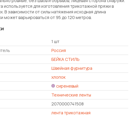
ально ровные, без швов и обрывов, лицевая сторона снаружи.
нта используется для изготовления трикотажной пряжи в
х. В зависимости от силы натяжения исходная длина
и может варьироваться от 95 до 120 метров.
ки
1 шт
итель
Россия
БЕЙКА СТИЛЬ
Швейная фурнитура
хлопок
сиреневый
Технические ленты
2070000741508
лента трикотажная