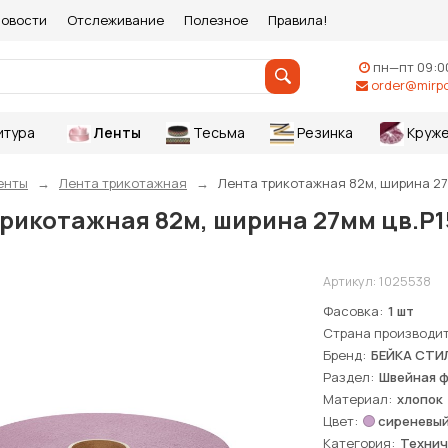
овости
Отслеживание
Полезное
Правила!
пн—пт 09:0
order@mirpo
итура
Ленты
Тесьма
Резинка
Круже
енты
Лента трикотажная
Лента трикотажная 82м, ширина 27
рикотажная 82м, ширина 27мм цв.Р1
Артикул:
1025538
Фасовка
1 шт
Страна производи
Бренд
БЕЙКА СТИ
Раздел
Швейная 
Материал
хлопок
Цвет
сиреневы
Категория
Технич