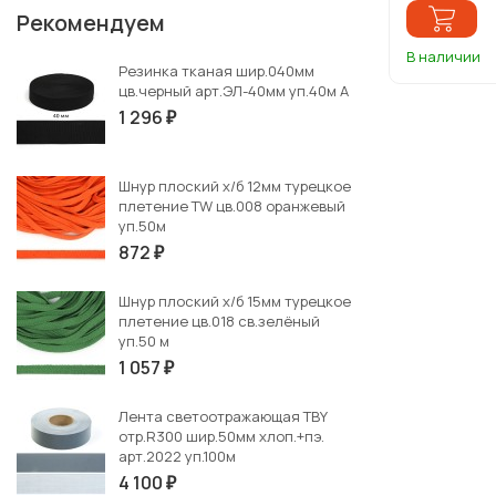
Рекомендуем
В наличии
Резинка тканая шир.040мм
цв.черный арт.ЭЛ-40мм уп.40м А
1 296
₽
Шнур плоский х/б 12мм турецкое
плетение TW цв.008 оранжевый
уп.50м
872
₽
Шнур плоский х/б 15мм турецкое
плетение цв.018 св.зелёный
уп.50 м
1 057
₽
Лента светоотражающая TBY
отр.R300 шир.50мм хлоп.+пэ.
арт.2022 уп.100м
4 100
₽