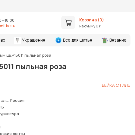
Корзина (
0
)
0—18:00
nitke.ru
на сумму
0
₽
во
Украшения
Все для шитья
Вязание
мм цв.Р15011 пыльная роза
5011 пыльная роза
БЕЙКА СТИЛЬ
тель
Россия
ЛЬ
фурнитура
й
еские ленты