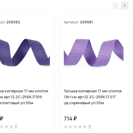
кул:
268582
Артикул:
268581
ма киперная 17 мм хлопок
Тесьма киперная 17 мм хлопок
см арт.12.2С-256К.17.109
1,8г/см арт.12.2С-256К.17.017
иолетовый уп.50м
цв.сиреневый уп.50м
714
₽
₽
0
0