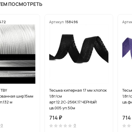
УЕМ ПОСМОТРЕТЬ
472
Артикул:
158496
Арти
 TBY
Тесьма киперная 17 мм хлопок
Тесь
ованная шир.15мм
1,8г/см
1,8г/
п.132 м
арт.12.2С-256К.17.ЧЕРНЫЙ
цв.ф
цв.005 уп.50м
714
714
₽
0
0