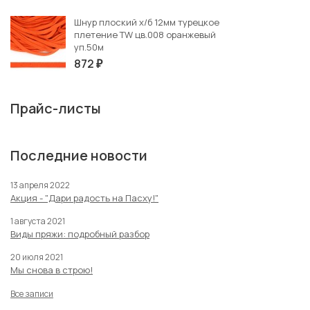
Шнур плоский х/б 12мм турецкое
плетение TW цв.008 оранжевый
уп.50м
872
₽
Прайс-листы
Последние новости
13 апреля 2022
Акция - "Дари радость на Пасху!"
1 августа 2021
Виды пряжи: подробный разбор
20 июля 2021
Мы снова в строю!
Все записи