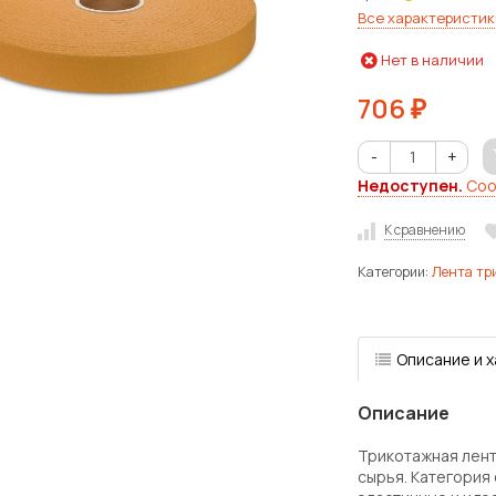
Все характеристик
Нет в наличии
706
₽
-
+
Недоступен.
Соо
К сравнению
Категории:
Лента тр
Описание и 
Описание
Трикотажная лент
сырья. Категория 