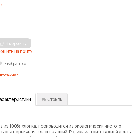
и
В корзину
бщить на почту
В избранное
икотажная
характеристики
Отзывы
а из 100% хлопка, производится из экологически чистого
сырья первичная, класс: высший. Ролики из трикотажной ленты