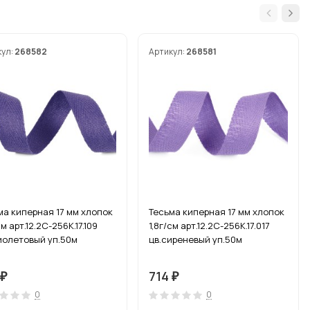
кул:
268582
Артикул:
268581
ма киперная 17 мм хлопок
Тесьма киперная 17 мм хлопок
см арт.12.2С-256К.17.109
1,8г/см арт.12.2С-256К.17.017
иолетовый уп.50м
цв.сиреневый уп.50м
714
₽
₽
0
0