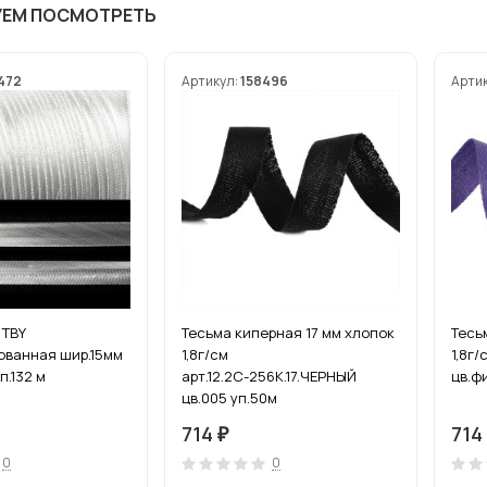
УЕМ ПОСМОТРЕТЬ
472
Артикул:
158496
Арти
 TBY
Тесьма киперная 17 мм хлопок
Тесь
ованная шир.15мм
1,8г/см
1,8г/
п.132 м
арт.12.2С-256К.17.ЧЕРНЫЙ
цв.ф
цв.005 уп.50м
714
714
₽
0
0