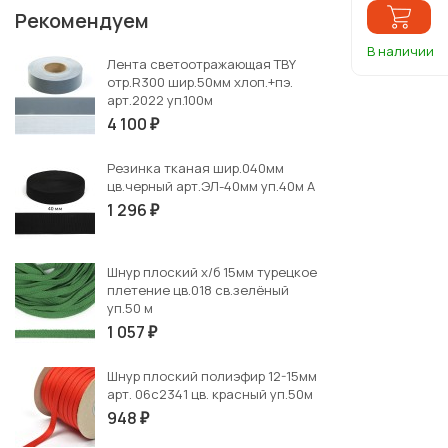
Рекомендуем
В наличии
Лента светоотражающая TBY
отр.R300 шир.50мм хлоп.+пэ.
арт.2022 уп.100м
4 100
₽
Резинка тканая шир.040мм
цв.черный арт.ЭЛ-40мм уп.40м А
1 296
₽
Шнур плоский х/б 15мм турецкое
плетение цв.018 св.зелёный
уп.50 м
1 057
₽
Шнур плоский полиэфир 12-15мм
арт. 06с2341 цв. красный уп.50м
948
₽