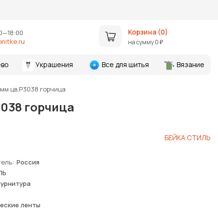
Корзина (
0
)
0—18:00
nitke.ru
на сумму
0
₽
во
Украшения
Все для шитья
Вязание
мм цв.Р3038 горчица
3038 горчица
БЕЙКА СТИЛЬ
тель
Россия
ЛЬ
фурнитура
еские ленты