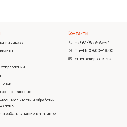
я
Контакты
+7(977)878-85-44
чения заказа
Пн—Пт 09:00—18:00
квизиты
order@mirponitke.ru
 отправлений
а
ателей
ское соглашение
иденциальности и обработки
 данных
а и работы с нашим магазином