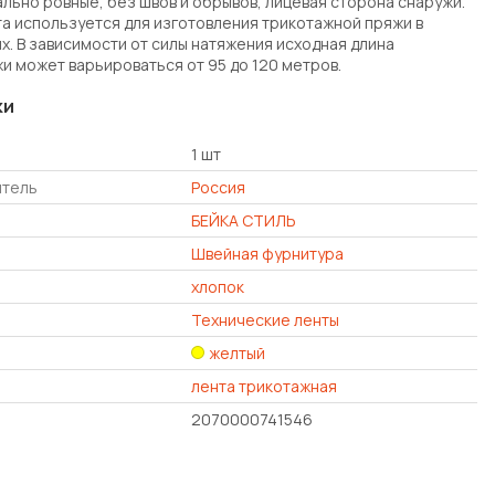
ально ровные, без швов и обрывов, лицевая сторона снаружи.
нта используется для изготовления трикотажной пряжи в
х. В зависимости от силы натяжения исходная длина
и может варьироваться от 95 до 120 метров.
ки
1 шт
итель
Россия
БЕЙКА СТИЛЬ
Швейная фурнитура
хлопок
Технические ленты
желтый
лента трикотажная
2070000741546