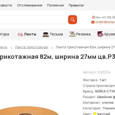
овости
Отслеживание
Полезное
Правила!
пн—пт 09:0
order@mirpo
итура
Ленты
Тесьма
Резинка
Круже
енты
Лента трикотажная
Лента трикотажная 82м, ширина 27
рикотажная 82м, ширина 27мм цв.Р
Артикул:
1025534
Фасовка
1 шт
Страна производи
Бренд
БЕЙКА СТИ
Раздел
Швейная 
Материал
хлопок
Категория
Технич
Цвет
желтый