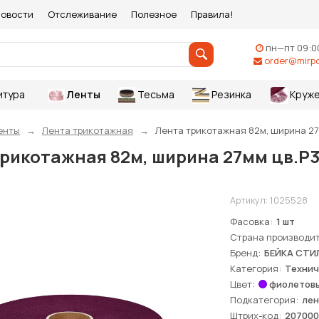
овости
Отслеживание
Полезное
Правила!
пн—пт 09:0
order@mirpo
итура
Ленты
Тесьма
Резинка
Круже
енты
Лента трикотажная
Лента трикотажная 82м, ширина 27
рикотажная 82м, ширина 27мм цв.Р3
Артикул:
1025528
Фасовка
1 шт
Страна производи
Бренд
БЕЙКА СТИ
Категория
Технич
Цвет
фиолетов
Подкатегория
лен
Штрих-код
207000