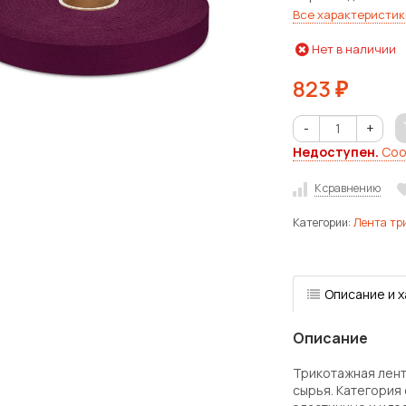
Все характеристик
Нет в наличии
823
₽
-
+
Недоступен.
Соо
К сравнению
Категории:
Лента тр
Описание и 
Описание
Трикотажная лент
сырья. Категория 