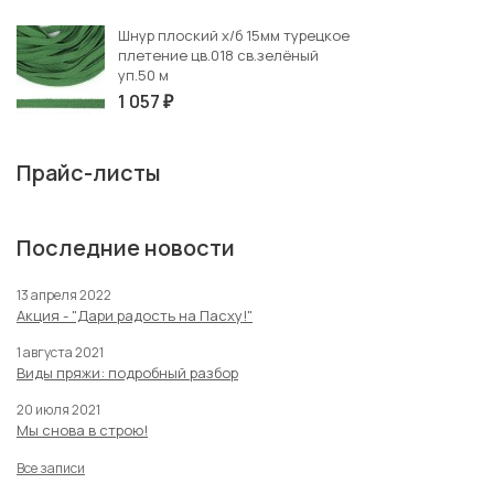
Шнур плоский х/б 15мм турецкое
плетение цв.018 св.зелёный
уп.50 м
1 057
₽
Прайс-листы
Последние новости
13 апреля 2022
Акция - "Дари радость на Пасху!"
1 августа 2021
Виды пряжи: подробный разбор
20 июля 2021
Мы снова в строю!
Все записи