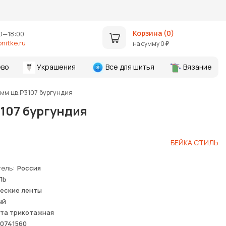
Корзина (
0
)
0—18:00
nitke.ru
на сумму
0
₽
во
Украшения
Все для шитья
Вязание
мм цв.Р3107 бургундия
107 бургундия
БЕЙКА СТИЛЬ
тель
Россия
ЛЬ
еские ленты
ый
та трикотажная
0741560