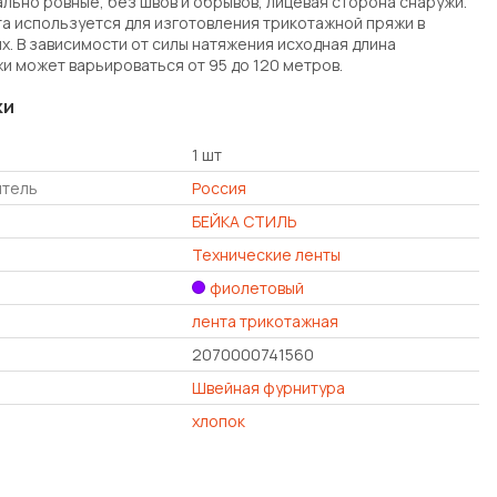
ально ровные, без швов и обрывов, лицевая сторона снаружи.
нта используется для изготовления трикотажной пряжи в
х. В зависимости от силы натяжения исходная длина
и может варьироваться от 95 до 120 метров.
ки
1 шт
итель
Россия
БЕЙКА СТИЛЬ
Технические ленты
фиолетовый
лента трикотажная
2070000741560
Швейная фурнитура
хлопок