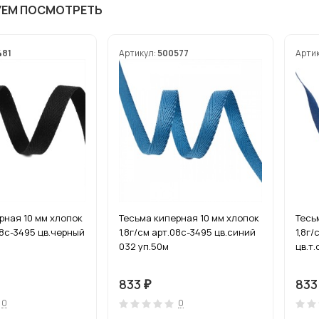
УЕМ ПОСМОТРЕТЬ
481
Артикул:
500577
Арти
рная 10 мм хлопок
Тесьма киперная 10 мм хлопок
Тесь
08с-3495 цв.черный
1,8г/см арт.08с-3495 цв.синий
1,8г/
032 уп.50м
цв.т
833
83
₽
0
0