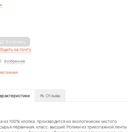
и
В корзину
бщить на почту
В избранное
икотажная
характеристики
Отзывы
а из 100% хлопка, производится из экологически чистого
сырья первичная, класс: высший. Ролики из трикотажной ленты