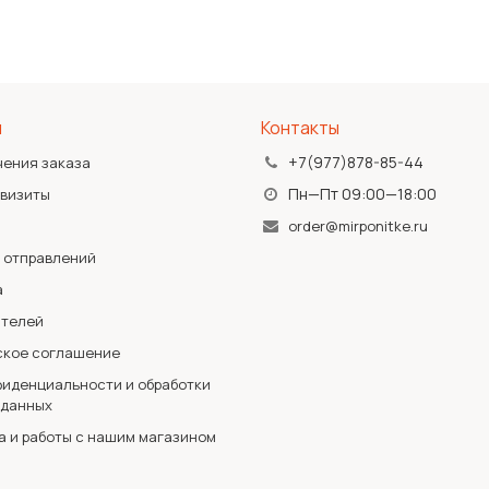
я
Контакты
+7(977)878-85-44
чения заказа
Пн—Пт 09:00—18:00
квизиты
order@mirponitke.ru
 отправлений
а
ателей
ское соглашение
иденциальности и обработки
 данных
а и работы с нашим магазином