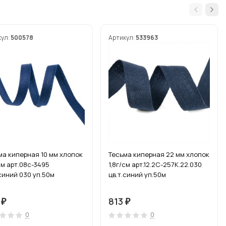
кул:
500578
Артикул:
533963
ма киперная 10 мм хлопок
Тесьма киперная 22 мм хлопок
см арт.08с-3495
1,8г/см арт.12.2С-257К.22.030
.синий 030 уп.50м
цв.т.синий уп.50м
3
813
₽
₽
0
0