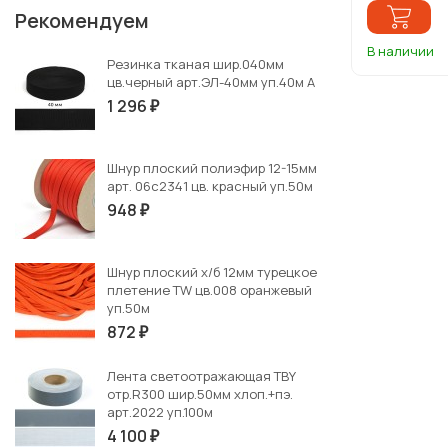
Рекомендуем
В наличии
Резинка тканая шир.040мм
цв.черный арт.ЭЛ-40мм уп.40м А
1 296
₽
Шнур плоский полиэфир 12-15мм
арт. 06с2341 цв. красный уп.50м
948
₽
Шнур плоский х/б 12мм турецкое
плетение TW цв.008 оранжевый
уп.50м
872
₽
Лента светоотражающая TBY
отр.R300 шир.50мм хлоп.+пэ.
арт.2022 уп.100м
4 100
₽