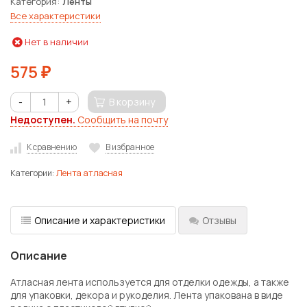
Категория
Ленты
Все характеристики
Нет в наличии
575
₽
-
+
В корзину
Недоступен.
Сообщить на почту
К сравнению
В избранное
Категории:
Лента атласная
Описание и характеристики
Отзывы
Описание
Атласная лента используется для отделки одежды, а также
для упаковки, декора и рукоделия. Лента упакована в виде