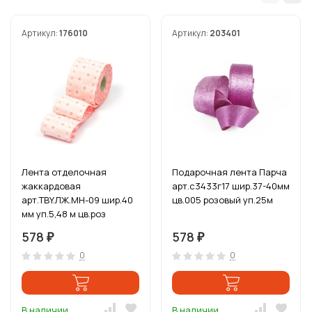
Артикул:
176010
Артикул:
203401
Лента отделочная
Подарочная лента Парча
жаккардовая
арт.с3433г17 шир.37-40мм
арт.TBY.ЛЖ.MH-09 шир.40
цв.005 розовый уп.25м
мм уп.5,48 м цв.роз
578
578
₽
₽
0
0
В наличии
В наличии