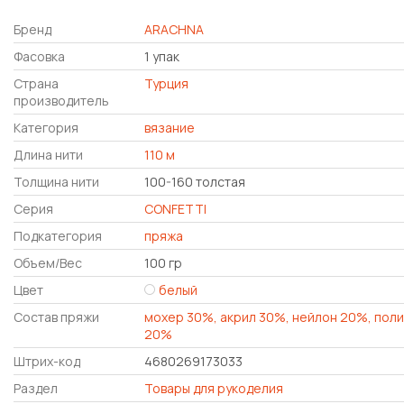
Бренд
ARACHNA
Фасовка
1 упак
Страна
Турция
производитель
Категория
вязание
Длина нити
110 м
Толщина нити
100-160 толстая
Серия
CONFETTI
Подкатегория
пряжа
Объем/Вес
100 гр
Цвет
белый
Состав пряжи
мохер 30%, акрил 30%, нейлон 20%, пол
20%
Штрих-код
4680269173033
Раздел
Товары для рукоделия