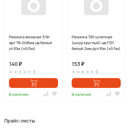
Резинка вязаная 3/9г
Резинка TBY шляпная
арт.ТВ-008мм цв.белый
(шнур круглый) цв.F101
уп.10м (±0/5м)
белый 2мм рул.10м (±0,5м)
140
153
₽
₽
0
0
В наличии
В наличии
Прайс-листы